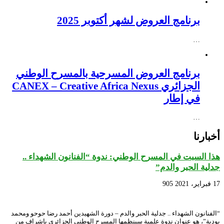
برنامج العروض لشهر أكتوبر 2025
…
برنامج العروض المسرحية بالمسرح الوطني
الجزائري CANEX – Creative Africa Nexus
في إطار
…
أخبارنا
هذا السبت في المسرح الوطني: ندوة “الفنانون الشهداء ..
جدلية الحبر والدم”
17 فبراير، 2021
905
“الفنانون الشهداء .. جدلية الحبر والدم – دورة الشهيدين أحمد رضا حوحو ومحمد
بودية”، هو عنوان ندوة علمية سينظمها المسرح الوطني الجزائري بإشراف من