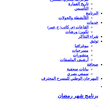
تاريخ العمارة
التأسيس
البرنامج
اللأنشطة والجولات
خدمات
القاعات (م. كاتب/ ح عمر)
تكوين/ ورشات
شراء التذاكر
توثيق
بيوغرافيا
مسرحيات
منشورات
أرشيف الملصقات
صحافة
بيانات صحفية
سمعي بصري
المهرجان الوطني للمسرح المحترف
برنامج شهر رمضان
…