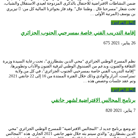
ضمن النشاطات الافتراضية للاحتفال بالذكرى المزدوجة لعيدي الاستقلال والشباب،
تحت شعار “مسرحنا غال .. وطننا عال”. وقد فاز بجوائزنا المالية كل من:  تيزيري
بن يوسف (المرتبة الأولى …
أكمل القراءة »
إقامة التدريب الفني خاصة بمسرحيي الجنوب الجزائري
26 يناير، 2021
675
نظم المسرح الوطني الجزائري “محي الدين بشطارزي”، تحت رعاية السيدة وزيرة
الثقافة والفنون، وبدعم من الصندوق الوطني لترقية الفنون والآداب وتطويرها،
“إقامة التدريب الفني خاصة بمسرحيي الجنوب الجزائري”، في كل من ولاية
تمنراست، أدرار والوادي وذلك خلال الفترة الممتدة من 16 إلى 22 جانفي 2021.
وتم عقد جلسات وحصص هذه …
أكمل القراءة »
برنامج المجالس الافتراضية لشهر جانفي
7 يناير، 2021
820
تم وضع برنامج جديد لـ “المجالس الافتراضية” للمسرح الوطني الجزائري “محي
الدين بشطارزي” والذي سيتم بثه خلال شهر جانفي 2021 الجاري. هذه “المجالس