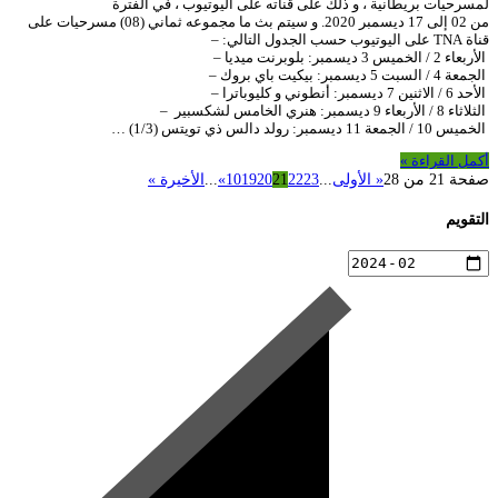
لمسرحيات بريطانية ، و ذلك على قناته على اليوتيوب ، في الفترة
من 02 إلى 17 ديسمبر 2020. و سيتم بث ما مجموعه ثماني (08) مسرحيات على
قناة TNA على اليوتيوب حسب الجدول التالي: –
الأربعاء 2 / الخميس 3 ديسمبر: بلوبرنت ميديا –
الجمعة 4 / السبت 5 ديسمبر: بيكيت باي بروك –
الأحد 6 / الاثنين 7 ديسمبر: أنطوني و كليوباترا –
الثلاثاء 8 / الأربعاء 9 ديسمبر: هنري الخامس لشكسبير –
الخميس 10 / الجمعة 11 ديسمبر: رولد دالس ذي تويتس (1/3) …
أكمل القراءة »
صفحة 21 من 28
« الأولى
...
23
22
21
20
19
10
»
...
الأخيرة »
التقويم