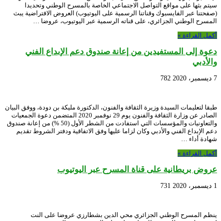
سيتم بثها على مواقع التواصل الاجتماعي الخاصة بالمسرح الوطني وتحديدا
(صفحتنا عبر الفايسبوك وقناتنا الرسمية على اليوتيوب) العروض الافتراضية يبث
المسرح الوطني الجزائري، على قناته الرسمية عبر اليوتيوب، عروضا …
أكمل القراءة »
دعوة إلى المستفيدين من إعانة صندوق دعم الإبداع الفني
والأدبي
7 ديسمبر، 2020
782
طبقا لتعليمات السيدة وزيرة الثقافة والفنون، الدكتورة مليكة بن دودة، ووفق البيان
الصادر عن وزارة الثقافة والفنون يوم 29 نوفمبر 2020 المتضمن دعوة الجمعيات
والتعاونيات والمؤسسات التي استفادت من الشطر الأول (50 %) من إعانة صندوق
دعم الإبداع الفني والأدبي وكان لزاما عليها وفق الاتفاقية ودفتر الشروط تقديم
شهادة أداء …
أكمل القراءة »
عروض بريطانية على قناة المسرح عبر اليوتيوب
1 ديسمبر، 2020
731
ينظم المسرح الوطني الجزائري محي الدين بشطارزي عروضا على النت