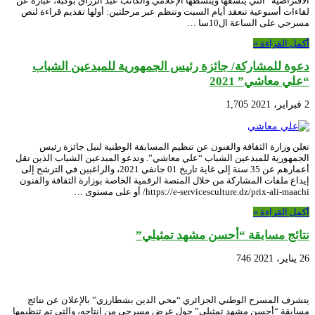
الافتراضية” التي ينسقها وينشطها الإعلامي والكاتب عبد الرزاق بوكبة، عبارة عن
لقاءات أسبوعية تنعقد أيام السبت وتنظم عبر مرحلتين: أولها تقديم قراءة لنص
مسرحي على الساعة ال10سا …
أكمل القراءة »
دعوة للمشاركة/ جائزة رئيس الجمهورية للمبدعين الشباب
“علي معاشي” 2021
2 فبراير، 2021
1,705
تعلن وزارة الثقافة والفنون عن تنظيم المسابقة الوطنية لنيل جائزة رئيس
الجمهورية للمبدعين الشباب “علي معاشي”. وتدعو المبدعين الشباب الذين تقل
أعمارهم عن 35 سنة إلى غاية تاريخ 01 جانفي 2021، والراغبين في الترشح إلى
إيداع ملفات المشاركة من خلال المنصة الرقمية الخاصة بوزارة الثقافة والفنون
https://e-servicesculture.dz/prix-ali-maachi/ أو على مستوى …
أكمل القراءة »
نتائج مسابقة “أحسن مشهد تمثيلي”
26 يناير، 2021
746
يتشرف المسرح الوطني الجزائري “محي الدين بشطارزي” بالإعلان عن نتائج
مسابقة “أحسن مشهد تمثيلي” حول عرض مسرحي من إنتاجه، والتي تم تنظيمها