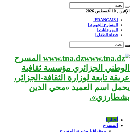
الإثنين , 10 أغسطس 2026
| FRANÇAIS |
المسارح الجهوية |
المهرجانات |
فضاء الطفل |
www.tna.dz المسرح
الوطني الجزائري مؤسسة ثقافية
عريقة تابعة لوزارة الثقافة-الجزائر،
يحمل اسم العميد «محي الدين
بشطارزي».
أخبارنا
المسرح
بيوغرافيا مديري المسرح