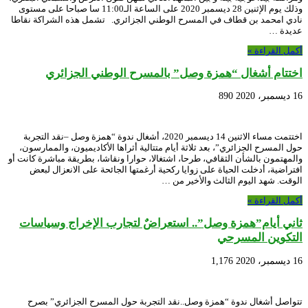
وذلك يوم الإثنين 28 ديسمبر 2020 على الساعة الـ11:00 سا صباحا على مستوى
نادي امحمد بن قطاف في المسرح الوطني الجزائري. تشمل هذه الشراكة نقاطا
عديدة …
أكمل القراءة »
اختتام أشغال “همزة وصل” بالمسرح الوطني الجزائري
16 ديسمبر، 2020
890
اختتمت مساء الاثنين 14 ديسمبر 2020، أشغال ندوة “همزة وصل –نقد التجربة
حول المسرح الجزائري”، بعد ثلاثة أيام متتالية أثراها الأكاديميون، والممارسون،
والمهتمون بالشأن الثقافي، طرحا، اشتغالا، حوارا ونقاشا، بطريقة مباشرة كانت أو
افتراضية، أدخلت الحياة على زوايا ركحية أرغمتها الجائحة على الانعزال لبعض
الوقت. شهد اليوم الثالث والأخير من …
أكمل القراءة »
ثاني أيام”همزة وصل”.. استعراضٌ لتجارب الإخراج وسياسات
التكوين المسرحي
16 ديسمبر، 2020
1,176
تتواصل أشغال ندوة “همزة وصل..نقد التجربة حول المسرح الجزائري” بصرح