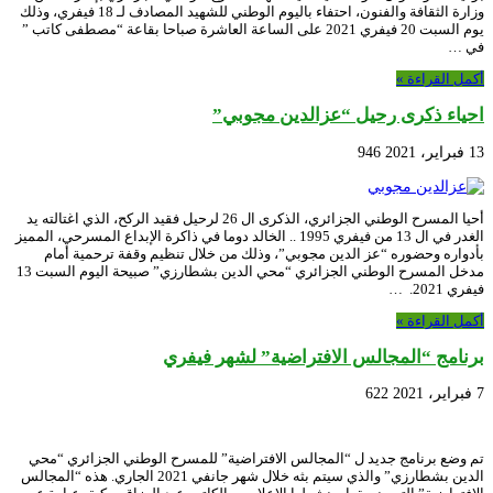
وزارة الثقافة والفنون، احتفاء باليوم الوطني للشهيد المصادف لـ 18 فيفري، وذلك
يوم السبت 20 فيفري 2021 على الساعة العاشرة صباحا بقاعة “مصطفى كاتب ”
في …
أكمل القراءة »
احياء ذكرى رحيل “عزالدين مجوبي”
13 فبراير، 2021
946
أحيا المسرح الوطني الجزائري، الذكرى ال 26 لرحيل فقيد الركح، الذي اغتالته يد
الغدر في ال 13 من فيفري 1995 .. الخالد دوما في ذاكرة الإبداع المسرحي، المميز
بأدواره وحضوره “عز الدين مجوبي”، وذلك من خلال تنظيم وقفة ترحمية أمام
مدخل المسرح الوطني الجزائري “محي الدين بشطارزي” صبيحة اليوم السبت 13
فيفري 2021. …
أكمل القراءة »
برنامج “المجالس الافتراضية” لشهر فيفري
7 فبراير، 2021
622
تم وضع برنامج جديد ل “المجالس الافتراضية” للمسرح الوطني الجزائري “محي
الدين بشطارزي” والذي سيتم بثه خلال شهر جانفي 2021 الجاري. هذه “المجالس