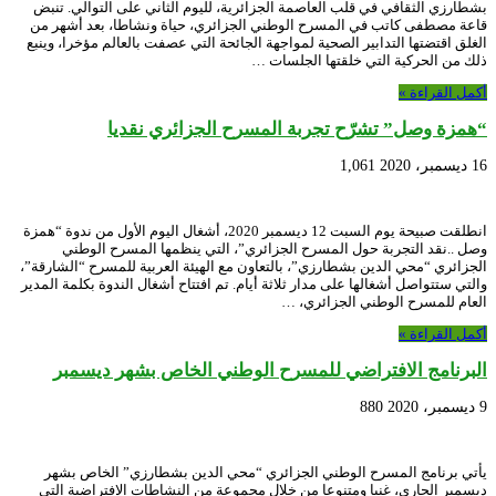
بشطارزي الثقافي في قلب العاصمة الجزائرية، لليوم الثاني على التوالي. تنبض
قاعة مصطفى كاتب في المسرح الوطني الجزائري، حياة ونشاطا، بعد أشهر من
الغلق اقتضتها التدابير الصحية لمواجهة الجائحة التي عصفت بالعالم مؤخرا، وينبع
ذلك من الحركية التي خلقتها الجلسات …
أكمل القراءة »
“همزة وصل” تشرّح تجربة المسرح الجزائري نقديا
16 ديسمبر، 2020
1,061
انطلقت صبيحة يوم السبت 12 ديسمبر 2020، أشغال اليوم الأول من ندوة “همزة
وصل ..نقد التجربة حول المسرح الجزائري”، التي ينظمها المسرح الوطني
الجزائري “محي الدين بشطارزي”، بالتعاون مع الهيئة العربية للمسرح “الشارقة”،
والتي ستتواصل أشغالها على مدار ثلاثة أيام. تم افتتاح أشغال الندوة بكلمة المدير
العام للمسرح الوطني الجزائري، …
أكمل القراءة »
البرنامج الافتراضي للمسرح الوطني الخاص بشهر ديسمبر
9 ديسمبر، 2020
880
يأتي برنامج المسرح الوطني الجزائري “محي الدين بشطارزي” الخاص بشهر
ديسمبر الجاري، غنيا ومتنوعا من خلال مجموعة من النشاطات الافتراضية التي