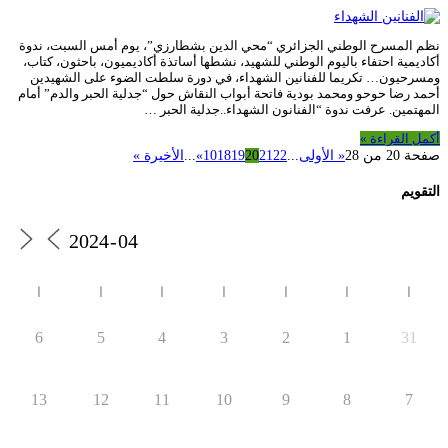
نظم المسرح الوطني الجزائري “محي الدين بشطارزي”، يوم أمس السبت، ندوة
أكاديمية احتفاء باليوم الوطني للشهيد، نشطها أساتذة أكاديميون، باحثون، كتاب،
ومسرحيون… تكريما للفنانين الشهداء، في دورة سلطت الضوء على الشهيدين
أحمد رضا حوحو ومحمد بودية فاتحة أبواب النقاش حول “جدلية الحبر والدم” أمام
المهتمين. عرفت ندوة “الفنانون الشهداء..جدلية الحبر …
أكمل القراءة »
صفحة 20 من 28
« الأولى
...
22
21
20
19
18
10
»
...
الأخيرة »
التقويم
ا
ا
ا
ا
ا
ا
ا
6
5
4
3
2
1
31
13
12
11
10
9
8
7