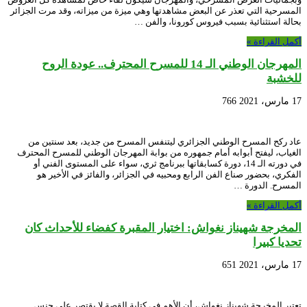
المسرحية التي تعذر عن البعض مشاهدتها وهي ميزة من ميزاته، وقد مرت الجزائر
بحالة استثنائية بسبب فيروس كورونا، والفن …
أكمل القراءة »
المهرجان الوطني الـ 14 للمسرح المحترف.. عودة الروح
للخشبة
17 مارس، 2021
766
عاد ركح المسرح الوطني الجزائري ليتنفس المسرح من جديد، بعد سنتين من
الغياب، ليفتح أبوابه أمام جمهوره من بوابة المهرجان الوطني للمسرح المحترف
في دورته الـ 14، دورة كسابقاتها ببرنامج ثري، سواء على المستوى الفني أو
الفكري، بحضور صناع الفن الرابع ومحبيه في الجزائر، والفائز في الأخير هو
المسرح. الدورة …
أكمل القراءة »
المخرجة شهيناز نغواش: اختيار المقبرة كفضاء للأحداث كان
تحديا كبيرا
17 مارس، 2021
651
تعتبر المخرجة شهيناز نغواش، أن الأهم في كتابة القصة لا يقتصر على جنس