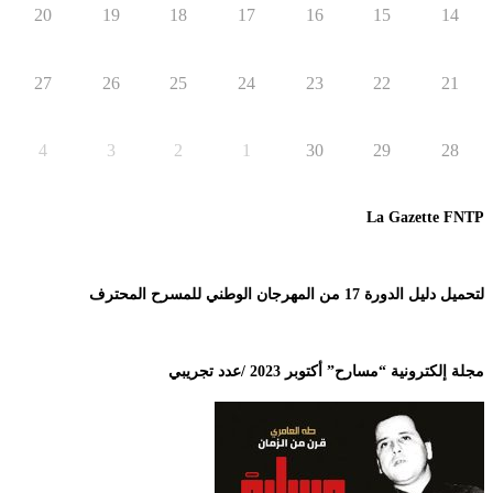
20
19
18
17
16
15
14
27
26
25
24
23
22
21
4
3
2
1
30
29
28
La Gazette FNTP
لتحميل دليل الدورة 17 من المهرجان الوطني للمسرح المحترف
مجلة إلكترونية “مسارح” أكتوبر 2023 /عدد تجريبي