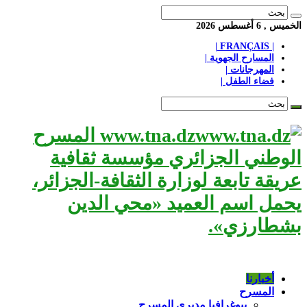
الخميس , 6 أغسطس 2026
| FRANÇAIS |
المسارح الجهوية |
المهرجانات |
فضاء الطفل |
www.tna.dz المسرح
الوطني الجزائري مؤسسة ثقافية
عريقة تابعة لوزارة الثقافة-الجزائر،
يحمل اسم العميد «محي الدين
بشطارزي».
أخبارنا
المسرح
بيوغرافيا مديري المسرح