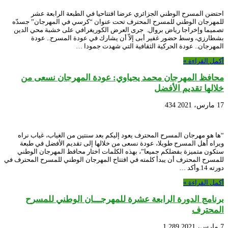
احتضن المسرح الوطني الجزائري عرضا افتتاحيا في الطبعة الرابعة عشر
للمهرجان الوطني للمسرح المحترف تحت عنوان “كرسي في المهرجان” جسدّه
تصميما وإخراجا رياض بروال. جرى العرض الكوريغرافي على خشبة محي الدين
بشطارزي، وسط حضور غفير أبى إلاّ أن يشارك في عودة المسرح.. عودة
المهرجان.. عودة الحركية الثقافية التي شهدت جمودا …
أكمل القراءة »
محافظ المهرجان محمد يحياوي: عودة المهرجان نسعى من
خلالها تقديم الأفضل
17 مارس، 2021
434
“ها هو مهرجان المسرح المحترف يعود إليكم بعد سنتين من الغياب، غياب نراه
ويراه أهل المسرح طويلا، عودة نسعى من خلالها إلى تقديم الأفضل في طبعة
ستكون متميزة بفضلكم جميعا”، بهذه الكلمات اختار محافظ المهرجان الوطني
للمسرح المحترف أن يبدأ كلمته في افتتاح المهرجان الوطني للمسرح المحترف في
دورته 14.وأكد …
أكمل القراءة »
برنامج الدورة الرابعة عشرة للمهرجـــان الوطني للمسرح
المحترف
7 مارس، 2021
1,289