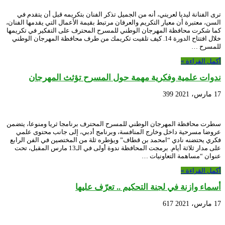
ترى الفنانة ليديا لعريني، أنه من الجميل تذكر الفنان بتكريمه قبل أن يتقدم في
السن، معتبرة أن معيار التكريم والعرفان مرتبط بقيمة الأعمال التي يقدمها الفنان،
كما شكرت محافظة المهرجان الوطني للمسرح المحترف على التفكير في تكريمها
خلال افتتاح الدورة 14. كيف تلقيت تكريمك من طرف محافظة المهرجان الوطني
للمسرح …
أكمل القراءة »
ندوات علمية وفكرية مهمة حول المسرح تؤثث المهرجان
17 مارس، 2021
399
سطرت محافظة المهرجان الوطني للمسرح المحترف برنامجا ثريا ومنوعا، يتضمن
عروضا مسرحية داخل وخارج المنافسة، وبرنامج أدبي، إلى جانب محتوى علمي
فكري يحتضنه نادي “امحمد بن قطاف” ويؤطره ثلة من المختصين في الفن الرابع
على مدار ثلاثة أيام. برمجت المحافظة ندوة أولى في الـ13 مارس المقبل، تحت
عنوان “مساهمة التعاونيات …
أكمل القراءة »
أسماء وازنة في لجنة التحكيم .. تعرّف عليها
17 مارس، 2021
617