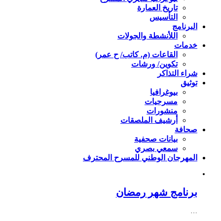
تاريخ العمارة
التأسيس
البرنامج
اللأنشطة والجولات
خدمات
القاعات (م. كاتب/ ح عمر)
تكوين/ ورشات
شراء التذاكر
توثيق
بيوغرافيا
مسرحيات
منشورات
أرشيف الملصقات
صحافة
بيانات صحفية
سمعي بصري
المهرجان الوطني للمسرح المحترف
برنامج شهر رمضان
…