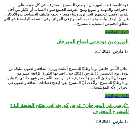
عودتنا، محافظة المهرجان الوطني للمسرح المحترف، في كل طبعة، على
الاحترافية والمهنية والتنويع ومنح الفرصة للجميع سواء الشباب أو الكبار من أجل
تقديم الأفضل للجمهور الجزائري ولبناء مسرح يجمع مختلف الحساسيات والأفكار،
غير أنّ الهدف واحد وهو خدمة المسرح في الجزائر. وفي النسخة الرابعة عشر التي
تنطلق الخميس المقبل، بالمسرح …
أكمل القراءة »
الوزيرة بن دودة في افتتاح المهرجان
17 مارس، 2021
617
إعلان الثّامن جانفي يوما وطنيّا للمسرح أعلنت وزيرة الثقافة والفنون مليكة بن
دودة، يوم الخميس 11 مارس 2021، خلال افتتاحها الدّورة الرّابعة عشر من
المهرجان الوطنيّ للمسرح المحترف، عن ترسيم الثّامن من شهر جانفي (8 يناير)،
يوما وطنيّا للمسرح . وأكّدت أنّ المسرح يعود ليفتح فضاءات الثّقافة والفنون في
الجزائر، لأنّه المؤسّسة …
أكمل القراءة »
“كرسي في المهرجان” عرض كوريغرافي يفتتح الطبعة الـ14
للمسرح المحترف
17 مارس، 2021
419