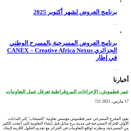
برنامج العروض لشهر أكتوبر 2025
…
برنامج العروض المسرحية بالمسرح الوطني
الجزائري CANEX – Creative Africa Nexus
في إطار
…
أخبارنا
عمر فطموش: الإجراءات البيروقراطية تعرقل عمل التعاونيات
17 مارس، 2021
721
يعود المخرج المسرحي عمر فطموش مؤسس تعاونية “السنجاب” إلى البدايات
الأولى للحركة المسرحية في مدينة برج منايل قبل إنشاء التعاونية التي أنتجت الكثير
من المسرحية، ونظرته لواقع التعاونيات في الجزائر مع تقديم الحلول اللازمة لإيجاد