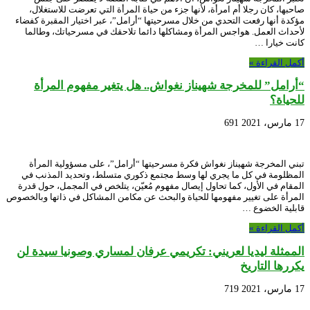
صاحبها، كان رجلا أم امرأة، لأنها جزء من حياة المرأة التي تعرضت للاستغلال،
مؤكدة أنها رفعت التحدي من خلال مسرحيتها “أرامل”، عبر اختيار المقبرة كفضاء
لأحداث العمل. هواجس المرأة ومشاكلها دائما تلاحقك في مسرحياتك، وطالما
كانت خيارا …
أكمل القراءة »
“أرامل” للمخرجة شهيناز نغواش.. هل يتغير مفهوم المرأة
للحياة؟
17 مارس، 2021
691
تبني المخرجة شهيناز نغواش فكرة مسرحيتها “أرامل”، على مسؤولية المرأة
المظلومة في كل ما يجري لها وسط مجتمع ذكوري متسلط، وتحديد المذنب في
المقام في الأول، كما تحاول إيصال مفهوم مُعيّن، يتلخص في المجمل، حول قدرة
المرأة على تغيير مفهومها للحياة والبحث عن مكامن المشاكل في ذاتها وبالخصوص
قابلية الخضوع …
أكمل القراءة »
الممثلة ليديا لعريني: تكريمي عرفان لمساري وصونيا سيدة لن
يكررها التاريخ
17 مارس، 2021
719