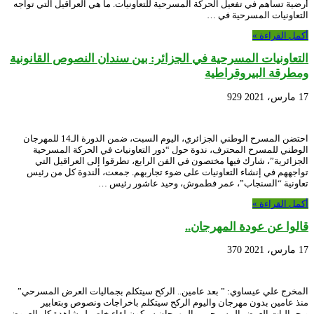
أرضية تساهم في تفعيل الحركة المسرحية للتعاونيات. ما هي العراقيل التي تواجه
التعاونيات المسرحية في …
أكمل القراءة »
التعاونيات المسرحية في الجزائر: بين سندان النصوص القانونية
ومطرقة البيروقراطية
17 مارس، 2021
929
احتضن المسرح الوطني الجزائري، اليوم السبت، ضمن الدورة الـ14 للمهرجان
الوطني للمسرح المحترف، ندوة حول “دور التعاونيات في الحركة المسرحية
الجزائرية”، شارك فيها مختصون في الفن الرابع، تطرقوا إلى العراقيل التي
تواجههم في إنشاء التعاونيات على ضوء تجاربهم. جمعت، الندوة كل من رئيس
تعاونية “السنجاب”، عمر فطموش، وحيد عاشور رئيس …
أكمل القراءة »
قالوا عن عودة المهرجان..
17 مارس، 2021
370
المخرج علي عيساوي: ” بعد عامين.. الركح سيتكلم بجماليات العرض المسرحي”
منذ عامين بدون مهرجان واليوم الركح سيتكلم باخراجات ونصوص وبتعابير
وبجماليات العرض المسرحي، والمهرجان سيكون لقاء خاص لمشاهدة كل العروض