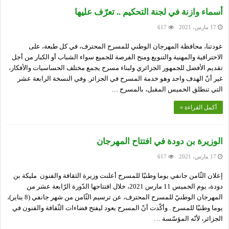
أسماء وازنة في لجنة التحكيم .. تعرّف عليها
17 مارس، 2021
617
عودتنا، محافظة المهرجان الوطني للمسرح المحترف، في كل طبعة، على
الاحترافية والمهنية والتنويع ومنح الفرصة للجميع سواء الشباب أو الكبار من أجل
تقديم الأفضل للجمهور الجزائري ولبناء مسرح يجمع مختلف الحساسيات والأفكار،
غير أنّ الهدف واحد وهو خدمة المسرح في الجزائر. وفي النسخة الرابعة عشر
التي تنطلق الخميس المقبل، بالمسرح …
أكمل القراءة »
الوزيرة بن دودة في افتتاح المهرجان
17 مارس، 2021
617
إعلان الثّامن جانفي يوما وطنيّا للمسرح أعلنت وزيرة الثقافة والفنون مليكة بن
دودة، يوم الخميس 11 مارس 2021، خلال افتتاحها الدّورة الرّابعة عشر من
المهرجان الوطنيّ للمسرح المحترف، عن ترسيم الثّامن من شهر جانفي (8 يناير)،
يوما وطنيّا للمسرح . وأكّدت أنّ المسرح يعود ليفتح فضاءات الثّقافة والفنون في
الجزائر، لأنّه المؤسّسة …