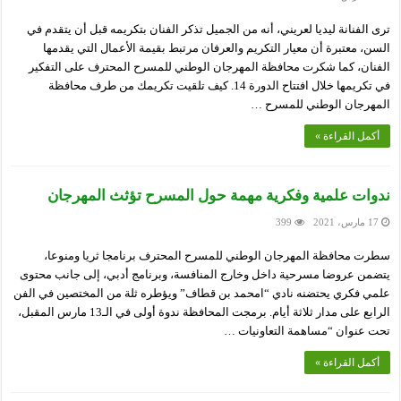
ترى الفنانة ليديا لعريني، أنه من الجميل تذكر الفنان بتكريمه قبل أن يتقدم في
السن، معتبرة أن معيار التكريم والعرفان مرتبط بقيمة الأعمال التي يقدمها
الفنان، كما شكرت محافظة المهرجان الوطني للمسرح المحترف على التفكير
في تكريمها خلال افتتاح الدورة 14. كيف تلقيت تكريمك من طرف محافظة
المهرجان الوطني للمسرح …
أكمل القراءة »
ندوات علمية وفكرية مهمة حول المسرح تؤثث المهرجان
17 مارس، 2021
399
سطرت محافظة المهرجان الوطني للمسرح المحترف برنامجا ثريا ومنوعا،
يتضمن عروضا مسرحية داخل وخارج المنافسة، وبرنامج أدبي، إلى جانب محتوى
علمي فكري يحتضنه نادي “امحمد بن قطاف” ويؤطره ثلة من المختصين في الفن
الرابع على مدار ثلاثة أيام. برمجت المحافظة ندوة أولى في الـ13 مارس المقبل،
تحت عنوان “مساهمة التعاونيات …
أكمل القراءة »