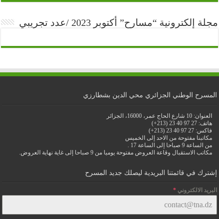
مجلة إلكترونية “مسارح” أكتوبر 2023 /عدد تجريبي
المسرح الوطني الجزائري محي الدين بشطارزي
العنوان: 10 شارع الحاج عمر، 16000، الجزائر
هاتف: 27 97 40 23 (213+)
فاكس: 27 97 40 23 (213+)
مكاتبنا مفتوحة من الاحد إلى الخميس
من الساعة 9 صباحا إلى الساعة 17 .
مكاتب الاستقبال وقاعة العروض مفتوحة يوميا من 9 صباحا إلى غاية نهاية العروض.
إشترك في قائمتنا البريدية ليصلك جديد المسرح
البريد الالكتروني
*