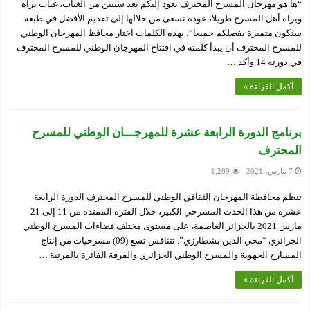
“ها هو مهرجان المسرح المحترف يعود إليكم بعد سنتين من الغياب، غياب نراه
ويراه أهل المسرح طويلا، عودة نسعى من خلالها إلى تقديم الأفضل في طبعة
ستكون متميزة بفضلكم جميعا”، بهذه الكلمات اختار محافظ المهرجان الوطني
للمسرح المحترف أن يبدأ كلمته في افتتاح المهرجان الوطني للمسرح المحترف
في دورته 14.وأكد …
أكمل القراءة »
برنامج الدورة الرابعة عشرة للمهرجـــان الوطني للمسرح
المحترف
7 مارس، 2021
1,289
تنظم محافظة المهرجان الثقافي الوطني للمسرح المحترف الدورة الرابعة
عشرة من هذا الحدث المسرحي الكبير، خلال الفترة الممتدة من 11 إلى 21
مارس 2021 بالجزائر العاصمة، على مستوى مختلف فضاءات المسرح الوطني
الجزائري “محي الدين بشطارزي”. تتنافس تسع (09) مسرحيات من إنتاج
المسارح الجهوية والمسرح الوطني الجزائري والفرقة الفائزة بالمرتبة …
أكمل القراءة »