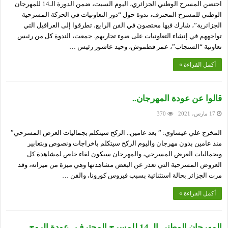
احتضن المسرح الوطني الجزائري، اليوم السبت، ضمن الدورة الـ14 للمهرجان
الوطني للمسرح المحترف، ندوة حول “دور التعاونيات في الحركة المسرحية
الجزائرية”، شارك فيها مختصون في الفن الرابع، تطرقوا إلى العراقيل التي
تواجههم في إنشاء التعاونيات على ضوء تجاربهم. جمعت، الندوة كل من رئيس
تعاونية “السنجاب”، عمر فطموش، وحيد عاشور رئيس …
أكمل القراءة »
قالوا عن عودة المهرجان..
17 مارس، 2021
370
المخرج علي عيساوي: ” بعد عامين.. الركح سيتكلم بجماليات العرض المسرحي”
منذ عامين بدون مهرجان واليوم الركح سيتكلم باخراجات ونصوص وبتعابير
وبجماليات العرض المسرحي، والمهرجان سيكون لقاء خاص لمشاهدة كل
العروض المسرحية التي تعذر عن البعض مشاهدتها وهي ميزة من ميزاته، وقد
مرت الجزائر بحالة استثنائية بسبب فيروس كورونا، والفن …
أكمل القراءة »
المهرجان الوطني الـ 14 للمسرح المحترف.. عودة الروح