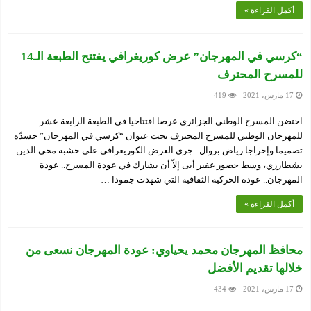
أكمل القراءة »
“كرسي في المهرجان” عرض كوريغرافي يفتتح الطبعة الـ14
للمسرح المحترف
17 مارس، 2021
419
احتضن المسرح الوطني الجزائري عرضا افتتاحيا في الطبعة الرابعة عشر
للمهرجان الوطني للمسرح المحترف تحت عنوان “كرسي في المهرجان” جسدّه
تصميما وإخراجا رياض بروال. جرى العرض الكوريغرافي على خشبة محي الدين
بشطارزي، وسط حضور غفير أبى إلاّ أن يشارك في عودة المسرح.. عودة
المهرجان.. عودة الحركية الثقافية التي شهدت جمودا …
أكمل القراءة »
محافظ المهرجان محمد يحياوي: عودة المهرجان نسعى من
خلالها تقديم الأفضل
17 مارس، 2021
434