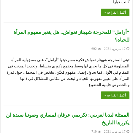
كانت خيارا …
أكمل القراءة »
“أرامل” للمخرجة شهيناز نغواش.. هل يتغير مفهوم المرأة
للحياة؟
17 مارس، 2021
692
تبني المخرجة شهيناز نغواش فكرة مسرحيتها “أرامل”، على مسؤولية المرأة
المظلومة في كل ما يجري لها وسط مجتمع ذكوري متسلط، وتحديد المذنب في
المقام في الأول، كما تحاول إيصال مفهوم مُعيّن، يتلخص في المجمل، حول قدرة
المرأة على تغيير مفهومها للحياة والبحث عن مكامن المشاكل في ذاتها
وبالخصوص قابلية الخضوع …
أكمل القراءة »
الممثلة ليديا لعريني: تكريمي عرفان لمساري وصونيا سيدة لن
يكررها التاريخ
17 مارس، 2021
719