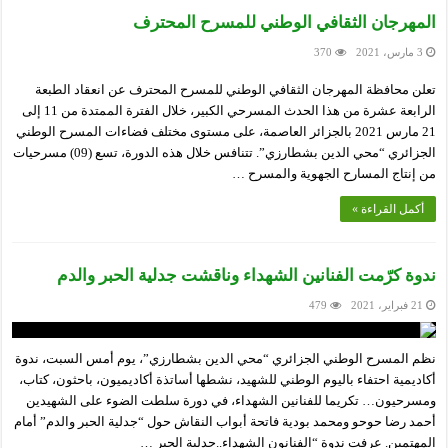
المهرجان الثقافي الوطني للمسرح المحترف
3 مارس، 2021
370
تعلن محافظة المهرجان الثقافي الوطني للمسرح المحترف عن انعقاد الطبعة
الرابعة عشرة من هذا الحدث المسرحي الكبير، خلال الفترة الممتدة من 11 إلى
21 مارس 2021 بالجزائر العاصمة، على مستوى مختلف فضاءات المسرح الوطني
الجزائري “محي الدين بشطارزي”. تتنافس خلال هذه الدورة، تسع (09) مسرحيات
من إنتاج المسارح الجهوية والمسرح …
أكمل القراءة »
ندوة كرّمت الفنانين الشهداء وناقشت جدلية الحبر والدم
21 فبراير، 2021
479
نظم المسرح الوطني الجزائري “محي الدين بشطارزي”، يوم أمس السبت، ندوة
أكاديمية احتفاء باليوم الوطني للشهيد، نشطها أساتذة أكاديميون، باحثون، كتاب،
ومسرحيون… تكريما للفنانين الشهداء، في دورة سلطت الضوء على الشهيدين
أحمد رضا حوحو ومحمد بودية فاتحة أبواب النقاش حول “جدلية الحبر والدم” أمام
المهتمين. عرفت ندوة “الفنانون الشهداء..جدلية الحبر …