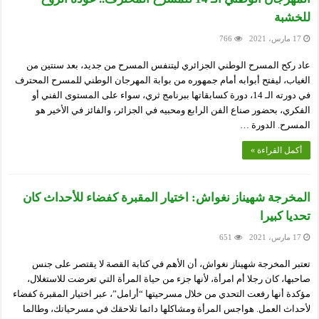
للخشبة
17 مارس، 2021
766
عاد ركح المسرح الوطني الجزائري ليتنفس المسرح من جديد، بعد سنتين من
الغياب، ليفتح أبوابه أمام جمهوره من بوابة المهرجان الوطني للمسرح المحترف
في دورته الـ 14، دورة كسابقاتها ببرنامج ثري، سواء على المستوى الفني أو
الفكري، بحضور صناع الفن الرابع ومحبيه في الجزائر، والفائز في الأخير هو
المسرح. الدورة …
أكمل القراءة »
المخرجة شهيناز نغواش: اختيار المقبرة كفضاء للأحداث كان
تحديا كبيرا
17 مارس، 2021
651
تعتبر المخرجة شهيناز نغواش، أن الأهم في كتابة القصة لا يقتصر على جنس
صاحبها، كان رجلا أم امرأة، لأنها جزء من حياة المرأة التي تعرضت للاستغلال،
مؤكدة أنها رفعت التحدي من خلال مسرحيتها “أرامل”، عبر اختيار المقبرة كفضاء
لأحداث العمل. هواجس المرأة ومشاكلها دائما تلاحقك في مسرحياتك، وطالما