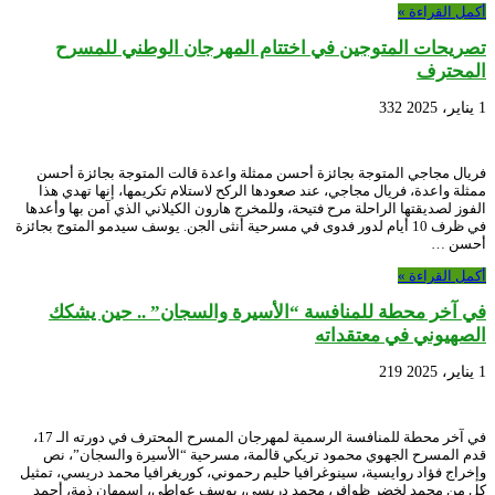
أكمل القراءة »
تصريحات المتوجين في اختتام المهرجان الوطني للمسرح
المحترف
1 يناير، 2025
332
فريال مجاجي المتوجة بجائزة أحسن ممثلة واعدة قالت المتوجة بجائزة أحسن
ممثلة واعدة، فريال مجاجي، عند صعودها الركح لاستلام تكريمها، إنها تهدي هذا
الفوز لصديقتها الراحلة مرح فتيحة، وللمخرج هارون الكيلاني الذي آمن بها وأعدها
في ظرف 10 أيام لدور فدوى في مسرحية أنثى الجن. يوسف سيدمو المتوج بجائزة
أحسن …
أكمل القراءة »
في آخر محطة للمنافسة “الأسيرة والسجان” .. حين يشكك
الصهيوني في معتقداته
1 يناير، 2025
219
في آخر محطة للمنافسة الرسمية لمهرجان المسرح المحترف في دورته الـ 17،
قدم المسرح الجهوي محمود تريكي قالمة، مسرحية “الأسيرة والسجان”، نص
وإخراج فؤاد روايسية، سينوغرافيا حليم رحموني، كوريغرافيا محمد دريسي، تمثيل
كل من محمد لخضر ظوافر، محمد دريسي، يوسف عواطي، اسمهان ذمة، أحمد