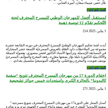
بلال خضر، شيماء سعان، أميرة العنابي، …
أكمل القراءة »
لمستقبل أفضل للمهرجان الوطني للمسرح المحترف لجنة
التّحكيم تقدّم 12 توصية ذهبية
1 يناير، 2025
214
أبدت لجنة تحكيم المهرجان الوطنيّ للمسرح المحترف في دورته السّابعة عشرة،
مجموعة من الملاحظات ذات الصّلة بالعروض المسرحيّة التّسعة عشر المشاركة
في المسابقة الرّسميّة، وترأّسها الأستاذ الدّكتور لخضر منصوري، بعضويّة الممثلة
والأكاديميّة الدّكتورة دليلة نوّار بصفتها مقرّرة، رفقة المخرج والمؤلّـف المسرحيّ
يوسف تعوينت، والمخرج ربيع قشّي، والمؤلّف الموسيقيّ سلسبيل بغدادي. …
أكمل القراءة »
اختتام الدورة 17 من مهرجان المسرح المحترف تتويج “سفنية
كاليدونيا” بالجائزة الكبرى واستحداث خمس جوائز تشجيعية
1 يناير، 2025
271
أسدل الستار على الدورة17 من مهرجان المسرح المحترف بتتويج مسرحية ”
سفينة كاليدونيا” للمخرج عبد النور يسعد وإنتاج المسرح الجهوي تيزي وزو بجائزة