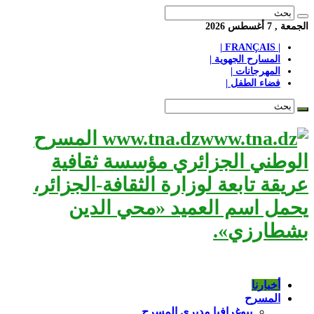
الجمعة , 7 أغسطس 2026
| FRANÇAIS |
المسارح الجهوية |
المهرجانات |
فضاء الطفل |
www.tna.dz المسرح
الوطني الجزائري مؤسسة ثقافية
عريقة تابعة لوزارة الثقافة-الجزائر،
يحمل اسم العميد «محي الدين
بشطارزي».
أخبارنا
المسرح
بيوغرافيا مديري المسرح