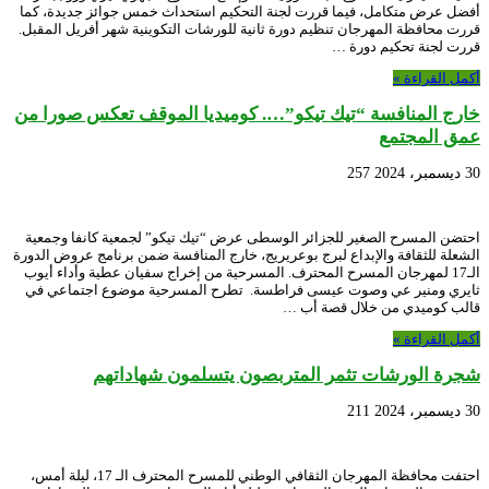
أفضل عرض متكامل، فيما قررت لجنة التحكيم استحداث خمس جوائز جديدة، كما
قررت محافظة المهرجان تنظيم دورة ثانية للورشات التكوينية شهر أفريل المقبل.
قررت لجنة تحكيم دورة …
أكمل القراءة »
خارج المنافسة “تيك تيكو”…. كوميديا الموقف تعكس صورا من
عمق المجتمع
30 ديسمبر، 2024
257
احتضن المسرح الصغير للجزائر الوسطى عرض “تيك تيكو” لجمعية كانفا وجمعية
الشعلة للثقافة والإبداع لبرج بوعريريج، خارج المنافسة ضمن برنامج عروض الدورة
الـ17 لمهرجان المسرح المحترف. المسرحية من إخراج سفيان عطية وأداء أيوب
ثايري ومنير عي وصوت عيسى فراطسة. تطرح المسرحية موضوع اجتماعي في
قالب كوميدي من خلال قصة أب …
أكمل القراءة »
شجرة الورشات تثمر المتربصون يتسلمون شهاداتهم
30 ديسمبر، 2024
211
احتفت محافظة المهرجان الثقافي الوطني للمسرح المحترف الـ 17، ليلة أمس،