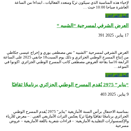
لإحياء هذه المناسبة الذي سيكون ثريًا ومتعدد الفعاليات ، ابتداءا من الساعة
العاشرة صباحا 10:00 حيث …
أكمل القراءة »
العرض الشرفي لمسرحية “الشبيه “
17 يناير، 2025
391
العرض الشرفي لمسرحية “الشبيه “ نص مصطفى بوري و إخراج عيسى جكاطي
من إنتاج المسرح الوطني الجزائري و ذلك يوم السبت18 جانفي 2025 على الساعة
الرابعة 16سا بقاعة العروض مصطفى كاتب المسرح الوطني الجزائري. اكونوا في
الموعد…
أكمل القراءة »
“يناير” 2975 يُقدم المسرح الوطني الجزائري برنامجًا ثقافيًا
9 يناير، 2025
403
بمناسبة الاحتفال برأس السنة الأمازيغية “يناير” 2975 يُقدم المسرح الوطني
الجزائري برنامجًا ثقافيًا وفنيًا ثريًا يعكس التراث الأمازيغي الغني : – معرض للأزياء
والإكسسوارات التقليدية الأمازيغية: – قراءات شعرية باللغة الأمازيغية – عروض
مسرحية