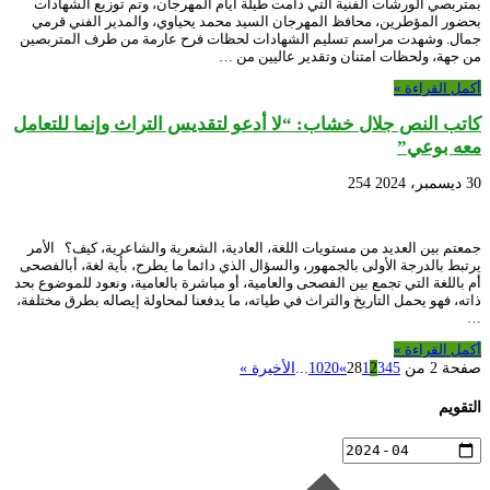
بمتربصي الورشات الفنية التي دامت طيلة أيام المهرجان، وتم توزيع الشهادات
بحضور المؤطرين، محافظ المهرجان السيد محمد يحياوي، والمدير الفني قرمي
جمال. وشهدت مراسم تسليم الشهادات لحظات فرح عارمة من طرف المتربصين
من جهة، ولحظات امتنان وتقدير عاليين من …
أكمل القراءة »
كاتب النص جلال خشاب: “لا أدعو لتقديس التراث وإنما للتعامل
معه بوعي”
30 ديسمبر، 2024
254
جمعتم بين العديد من مستويات اللغة، العادية، الشعرية والشاعرية، كيف؟ الأمر
يرتبط بالدرجة الأولى بالجمهور، والسؤال الذي دائما ما يطرح، بأية لغة، أبالفصحى
أم باللغة التي تجمع بين الفصحى والعامية، أو مباشرة بالعامية، ونعود للموضوع بحد
ذاته، فهو يحمل التاريخ والتراث في طياته، ما يدفعنا لمحاولة إيصاله بطرق مختلفة،
…
أكمل القراءة »
صفحة 2 من 28
5
4
3
2
1
»
20
10
...
الأخيرة »
التقويم