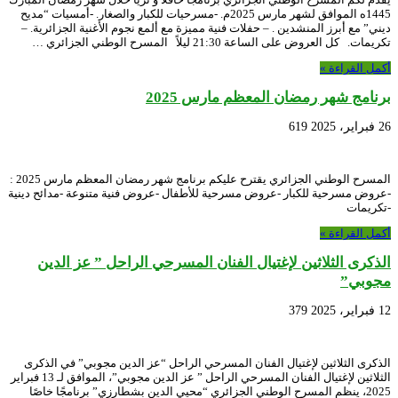
1445ه الموافق لشهر مارس 2025م. -مسرحيات للكبار والصغار. -أمسيات “مديح
ديني” مع أبرز المنشدين . – حفلات فنية مميزة مع ألمع نجوم الأغنية الجزائرية. –
تكريمات. كل العروض على الساعة 21:30 ليلاً المسرح الوطني الجزائري …
أكمل القراءة »
برنامج شهر رمضان المعظم مارس 2025
26 فبراير، 2025
619
المسرح الوطني الجزائري يقترح عليكم برنامج شهر رمضان المعظم مارس 2025 :
-عروض مسرحية للكبار -عروض مسرحية للأطفال -عروض فنية متنوعة -مدائح دينية
-تكريمات
أكمل القراءة »
الذكرى الثلاثين لإغتيال الفنان المسرحي الراحل ” عز الدين
مجوبي”
12 فبراير، 2025
379
الذكرى الثلاثين لإغتيال الفنان المسرحي الراحل “عز الدين مجوبي” في الذكرى
الثلاثين لإغتيال الفنان المسرحي الراحل ” عز الدين مجوبي”، الموافق لـ 13 فبراير
2025، ينظم المسرح الوطني الجزائري “محيي الدين بشطارزي” برنامجًا خاصًا