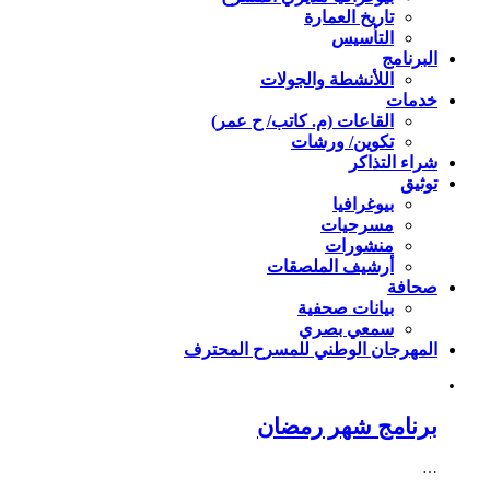
تاريخ العمارة
التأسيس
البرنامج
اللأنشطة والجولات
خدمات
القاعات (م. كاتب/ ح عمر)
تكوين/ ورشات
شراء التذاكر
توثيق
بيوغرافيا
مسرحيات
منشورات
أرشيف الملصقات
صحافة
بيانات صحفية
سمعي بصري
المهرجان الوطني للمسرح المحترف
برنامج شهر رمضان
…