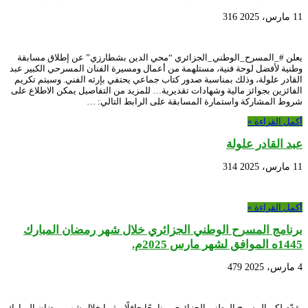
11 مارس، 2025
316
يعلن #_المسرح_الوطني_الجزائري “محي الدين بشطارزي” عن إطلاق مسابقة
وطنية لأفضل لوحة فنية، مستلهمة من أعمال ومسيرة الفنان المسرحي الكبير عبد
القادر علولة، وذلك بمناسبة صدور كتاب جماعي يحتفي بإرثه الفني. وسيتم تكريم
الفائزين بجوائز مالية وشهادات تقديرية… للمزيد من التفاصيل يمكن الاطلاع على
شروط المشاركة واستمارة المسابقة على الرابط التالي: …
أكمل القراءة »
عبد القادر علولة
11 مارس، 2025
314
أكمل القراءة »
برنامج المسرح الوطني الجزائري خلال شهر رمضان المبارك
1445ه الموافق لشهر مارس 2025م.
4 مارس، 2025
479
يقدّم لكم المسرح الوطني الجزائري برنامجًا حافلًا و ثريا خلال شهر رمضان المبارك