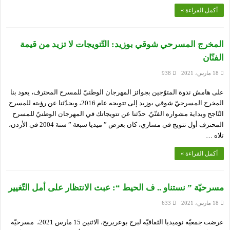
أكمل القراءة »
المخرج المسرحي شوقي بوزيد: التّتويجات لا تزيد من قيمة
الفنّان
18 مارس، 2021
938
على هامش ندوة المتوّجين بجوائز المهرجان الوطنيّ للمسرح المحترف، يعود بنا
المخرج المسرحيّ شوقي بوزيد إلى تتويجه عام 2016، ويحدّثنا عن رؤيته للمسرح
النّاجح وبداية مشواره الفنّيّ. حدّثنا عن تتويجاتك في المهرجان الوطنيّ للمسرح
المحترف أول تتويج في مساري، كان بعرض ” ميديا سبعة ” سنة 2004 في الأردن،
تلاه …
أكمل القراءة »
مسرحيّة ” نستناو .. ف الحيط “: عبث الانتظار على أمل التّغيير
18 مارس، 2021
633
عرضت جمعيّة نوميديا الثقافيّة لبرج بوعريريج، الاثنين 15 مارس 2021، مسرحيّة