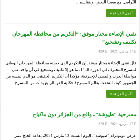
التّواصل مع بعضنا البعض، ويتقاسم …
أكمل القراءة »
تقني الإضاءة مختار موفق: “التكريم من محافظة المهرجان
تكليف وتشجيع”
17 مارس، 2021
429
قال تقني الإضاءة مختار موفق إن التكريم الذي خصته محافظة المهرجان الوطني
لمسرح المحترف في الدورة الـ 14، ما هو إلا تكليف وتشجيع في أن واحد على
مواصلة الدرب والمضي للإحترفية، مؤكدا أن التكريم الحقيقى هو الذي لمسه من
الجمهور. كيف التحقت بعالم المسرح؟ حكاية الفن الرابع بدأت من المسرح …
أكمل القراءة »
مسرحية “طيوشة”.. واقع من الجزائر دون ماكياج
17 مارس، 2021
529
عرض مونودرام “طيوشة”، اليوم السبت 13 مارس 2021، بقاعة الحاج عمر،