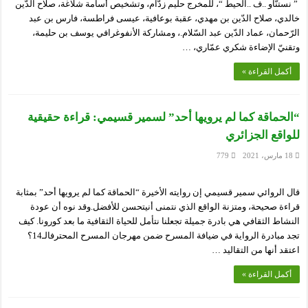
” نستنّاو ..ف ..الحيط “، للمخرج حليم زدّام، وتشخيص أسامة شلاغة، صلاح الدّين
خالدي، صلاح الدّين بن مهدي، عقبة بوعافية، عيسى فراطسة، فارس بن عبد
الرّحمان، عماد الدّين عبد السّلام.، ومشاركة الأنفوغرافي يوسف بن حليمة،
وتقنيّ الإضاءة شكري عمّاري، …
أكمل القراءة »
“الحماقة كما لم يرويها أحد” لسمير قسيمي: قراءة حقيقية
للواقع الجزائري
18 مارس، 2021
779
قال الروائي سمير قسيمي إن روايته الأخيرة “الحماقة كما لم يرويها أحد” بمثابة
قراءة صحيحة، ومتزنة الواقع الذي نتمنى أنيتحسن للأفضل.وقد نوه أن عودة
النشاط الثقافي هي بادرة جميلة تجعلنا نتأمل للحياة الثقافية ما بعد كورونا. كيف
تجد مبادرة الرواية في ضيافة المسرح ضمن مهرجان المسرح المحترفالـ14؟
اعتقد أنها من التقاليد …
أكمل القراءة »