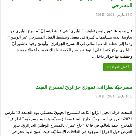
المسرحي
18 مارس، 2021
796
قال وحيد عاشور رئيس تعاونية “البليري” في قسنطينة، إنّ “مسرح البليري هو
تعاونية، لديه مساهمات كبيرة في تفعيل وتنشيط الفعل المسرحي عبر الوطن”،
ودعا إلى عقلنة الدعم المالي في المسرح الجزائري. وأوضح وحيد عاشور أنّ
“البليري يركز كثيرا على النوعية وليس الكمية، ولذلك قدمت أعمالا مميزة
وحققت بها جوائز داخل …
أكمل القراءة »
مسرحيّة لطراف: نموذج جزائريّ لمسرح العبث
18 مارس، 2021
958
افتتحت فرقة الجيل الرّابع التّابعة للمسرح الجهويّ معسكر، يوم الجمعة 12 مارس
2021، العروض المسرحيّة خارج المنافسة الرّسميّة، بتقديم مسرحيّة ” لطراف”
للمخرج أحمد بلعالم، في قاعة “حاج عمر”، بالمسرح الوطنيّ الجزائريّ. يدور
العرض حول الفراغ الموجود في العلاقات الإنسانيّة، حيث أصبح لدينا عجز في