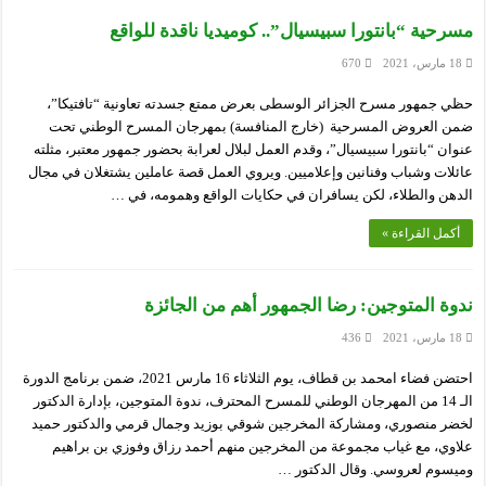
مسرحية “بانتورا سبيسيال”.. كوميديا ناقدة للواقع
18 مارس، 2021
670
حظي جمهور مسرح الجزائر الوسطى بعرض ممتع جسدته تعاونية “تافتيكا”،
ضمن العروض المسرحية (خارج المنافسة) بمهرجان المسرح الوطني تحت
عنوان “بانتورا سبيسيال”، وقدم العمل لبلال لعرابة بحضور جمهور معتبر، مثلته
عائلات وشباب وفنانين وإعلاميين. ويروي العمل قصة عاملين يشتغلان في مجال
الدهن والطلاء، لكن يسافران في حكايات الواقع وهمومه، في …
أكمل القراءة »
ندوة المتوجين: رضا الجمهور أهم من الجائزة
18 مارس، 2021
436
احتضن فضاء امحمد بن قطاف، يوم الثلاثاء 16 مارس 2021، ضمن برنامج الدورة
الـ 14 من المهرجان الوطني للمسرح المحترف، ندوة المتوجين، بإدارة الدكتور
لخضر منصوري، ومشاركة المخرجين شوقي بوزيد وجمال قرمي والدكتور حميد
علاوي، مع غياب مجموعة من المخرجين منهم أحمد رزاق وفوزي بن براهيم
وميسوم لعروسي. وقال الدكتور …