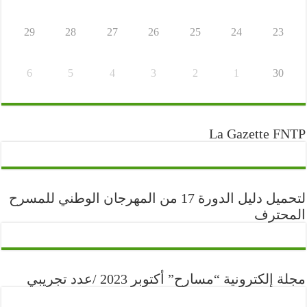
29
28
27
26
25
24
23
6
5
4
3
2
1
30
La Gazette FNTP
لتحميل دليل الدورة 17 من المهرجان الوطني للمسرح
المحترف
مجلة إلكترونية “مسارح” أكتوبر 2023 /عدد تجريبي