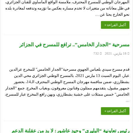
المهرجان الوطني للمسرح المحترف، ملامسة الواقع المأساوي للفنان الجزائري،
في ظل معاناته من متغيرات لا تخدم مساره بعكس ما تؤزمه وتدفعه لمغادرة بلده
نحو الخارج بحثا عن …
أكمل القراءة »
مسرحية “الجدار الخامس”.. ترافع للمسرح في الجزائر
18 مارس، 2021
732
قدم مسرح سيدي بلعباس الجهوي مسرحية”الجدار الخامس” للمخرج عزالدين
عبار، اليوم السبت 13 مارس 2021، بالمسرح الوطني الجزائري محي الدين
بشطارزي، ضمن منافسة مهرجان المسرح الوطني المحترف الـ14، بحضور
جمهور مقبول، يتقدمهم ممثلون وفنانون معروفون، وبغياب المخرج. جمع “الجدار
الخامس” خمس ممثلات على خشبة بشطارزي، وبهن رافع المخرج عبار للمسرح،
…
أكمل القراءة »
رئيس تعاونية “البليري” وحيد عاشور: لا بد من عقلنة الدعم