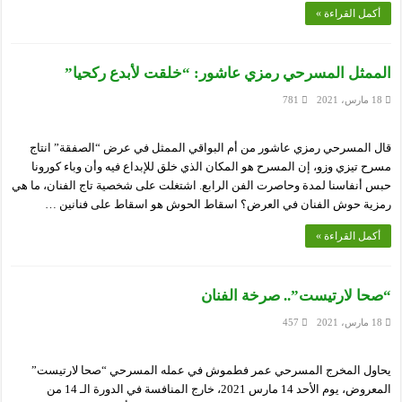
أكمل القراءة »
الممثل المسرحي رمزي عاشور: “خلقت لأبدع ركحيا”
18 مارس، 2021
781
قال المسرحي رمزي عاشور من أم البواقي الممثل في عرض “الصفقة” انتاج
مسرح تيزي وزو، إن المسرح هو المكان الذي خلق للإبداع فيه وأن وباء كورونا
حبس أنفاسنا لمدة وحاصرت الفن الرابع. اشتغلت على شخصية تاج الفنان، ما هي
رمزية حوش الفنان في العرض؟ اسقاط الحوش هو اسقاط على فنانين …
أكمل القراءة »
“صحا لارتيست”.. صرخة الفنان
18 مارس، 2021
457
يحاول المخرج المسرحي عمر فطموش في عمله المسرحي “صحا لارتيست”
المعروض، يوم الأحد 14 مارس 2021، خارج المنافسة في الدورة الـ 14 من