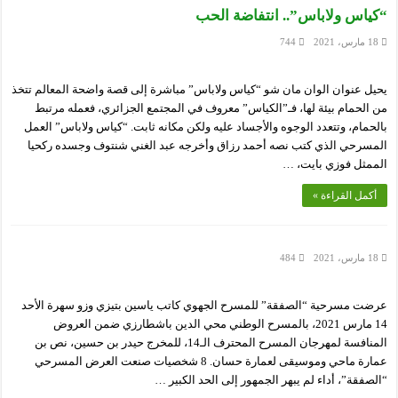
“كياس ولاباس”.. انتفاضة الحب
18 مارس، 2021
744
يحيل عنوان الوان مان شو “كياس ولاباس” مباشرة إلى قصة واضحة المعالم تتخذ
من الحمام بيئة لها، فـ”الكياس” معروف في المجتمع الجزائري، فعمله مرتبط
بالحمام، وتتعدد الوجوه والأجساد عليه ولكن مكانه ثابت. “كياس ولاباس” العمل
المسرحي الذي كتب نصه أحمد رزاق وأخرجه عبد الغني شنتوف وجسده ركحيا
الممثل فوزي بايت، …
أكمل القراءة »
18 مارس، 2021
484
عرضت مسرحية “الصفقة” للمسرح الجهوي كاتب ياسين بتيزي وزو سهرة الأحد
14 مارس 2021، بالمسرح الوطني محي الدين باشطارزي ضمن العروض
المنافسة لمهرجان المسرح المحترف الـ14، للمخرج حيدر بن حسين، نص بن
عمارة ماحي وموسيقى لعمارة حسان. 8 شخصيات صنعت العرض المسرحي
“الصفقة”، أداء لم يبهر الجمهور إلى الحد الكبير …