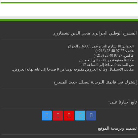
المسرح الوطني الجزائري محي الدين بشطارزي
العنوان: 10 شارع الحاج عمر، 16000، الجزائر
هاتف: 27 97 40 23 (213+)
فاكس: 27 97 40 23 (213+)
مكاتبنا مفتوحة من الاحد إلى الخميس
من الساعة 9 صباحا إلى الساعة 17 .
مكاتب الاستقبال وقاعة العروض مفتوحة يوميا من 9 صباحا إلى غاية نهاية العروض.
إشترك في قائمتنا البريدية ليصلك جديد المسرح
تابع أخبارنا على:
تصميم وبرمجة الموقع