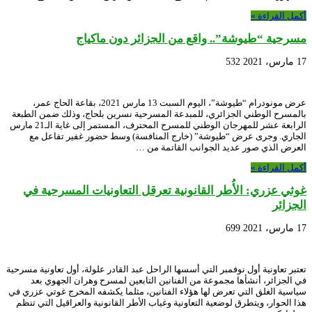
أكمل القراءة »
مسرحية “طيوشة”.. واقع من الجزائر دون ماكياج
17 مارس، 2021
532
عرض مونودرام “طيوشة”، اليوم السبت 13 مارس 2021، بقاعة الحاج عمر،
بالمسرح الوطني الجزائري، للمبدعة المسرحية نسرين بلحاج، وذلك ضمن الطبعة
الرابعة عشر للمهرجان الوطني للمسرح المحترف، المستمر إلى غاية الـ21 مارس
الجاري. وجرى عرض “طيوشة” (خارج المنافسة) وسط حضور غفير تفاعل مع
العرض الذي صور عديد الجوانب القاتمة من …
أكمل القراءة »
غوثي عزري: الأُطر القانونية تعرقل التعاونيات المسرحية في
الجزائر
17 مارس، 2021
699
تعتبر تعاونية أول نوفمبر التي أسسها الراحل عبد القادر علولة، أول تعاونية مسرحية
في الجزائر، أنشأها مجموعة من الفنانين التابعين لمسرح وهران الجهوي بعد
سياسية الغلق التي تعرض لها هؤلاء الفنانين، مثلما يكشفه المخرج غوتي عزري في
هذا الحوار، ويتطرق لوضعية التعاونية وغياب الأطر القانونية والعراقيل التي تنظم