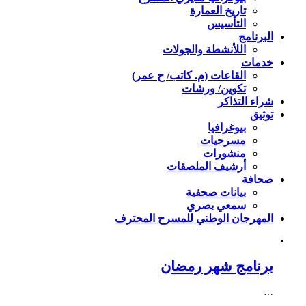
تاريخ العمارة
التأسيس
البرنامج
اللأنشطة والجولات
خدمات
القاعات (م. كاتب/ ح عمر)
تكوين/ ورشات
شراء التذاكر
توثيق
بيوغرافيا
مسرحيات
منشورات
أرشيف الملصقات
صحافة
بيانات صحفية
سمعي بصري
المهرجان الوطني للمسرح المحترف
برنامج شهر رمضان
…