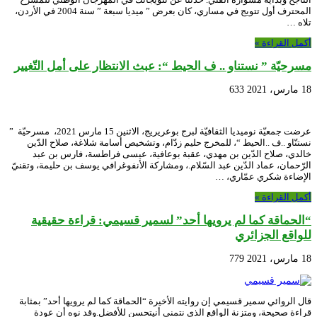
المحترف أول تتويج في مساري، كان بعرض ” ميديا سبعة ” سنة 2004 في الأردن،
تلاه …
أكمل القراءة »
مسرحيّة ” نستناو .. ف الحيط “: عبث الانتظار على أمل التّغيير
18 مارس، 2021
633
عرضت جمعيّة نوميديا الثقافيّة لبرج بوعريريج، الاثنين 15 مارس 2021، مسرحيّة ”
نستنّاو ..ف ..الحيط “، للمخرج حليم زدّام، وتشخيص أسامة شلاغة، صلاح الدّين
خالدي، صلاح الدّين بن مهدي، عقبة بوعافية، عيسى فراطسة، فارس بن عبد
الرّحمان، عماد الدّين عبد السّلام.، ومشاركة الأنفوغرافي يوسف بن حليمة، وتقنيّ
الإضاءة شكري عمّاري، …
أكمل القراءة »
“الحماقة كما لم يرويها أحد” لسمير قسيمي: قراءة حقيقية
للواقع الجزائري
18 مارس، 2021
779
قال الروائي سمير قسيمي إن روايته الأخيرة “الحماقة كما لم يرويها أحد” بمثابة
قراءة صحيحة، ومتزنة الواقع الذي نتمنى أنيتحسن للأفضل.وقد نوه أن عودة