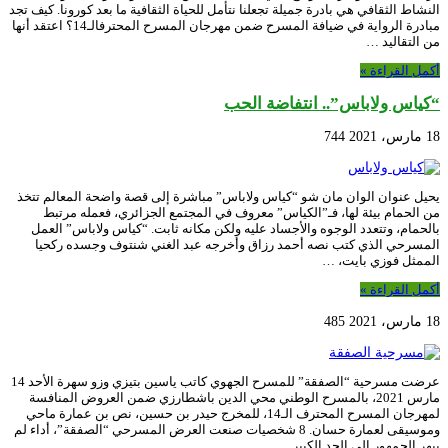
النشاط الثقافي هي بادرة جميلة تجعلنا نتأمل للحياة الثقافية ما بعد كورونا. كيف تجد
مبادرة الرواية في ضيافة المسرح ضمن مهرجان المسرح المحترفالـ14؟ اعتقد أنها
من التقاليد …
أكمل القراءة »
“كياس ولاباس”.. انتفاضة الحب
18 مارس، 2021
744
يحيل عنوان الوان مان شو “كياس ولاباس” مباشرة إلى قصة واضحة المعالم تتخذ
من الحمام بيئة لها، فـ”الكياس” معروف في المجتمع الجزائري، فعمله مرتبط
بالحمام، وتتعدد الوجوه والأجساد عليه ولكن مكانه ثابت. “كياس ولاباس” العمل
المسرحي الذي كتب نصه أحمد رزاق وأخرجه عبد الغني شنتوف وجسده ركحيا
الممثل فوزي بايت، …
أكمل القراءة »
18 مارس، 2021
485
عرضت مسرحية “الصفقة” للمسرح الجهوي كاتب ياسين بتيزي وزو سهرة الأحد 14
مارس 2021، بالمسرح الوطني محي الدين باشطارزي ضمن العروض المنافسة
لمهرجان المسرح المحترف الـ14، للمخرج حيدر بن حسين، نص بن عمارة ماحي
وموسيقى لعمارة حسان. 8 شخصيات صنعت العرض المسرحي “الصفقة”، أداء لم
يبهر الجمهور إلى الحد الكبير …