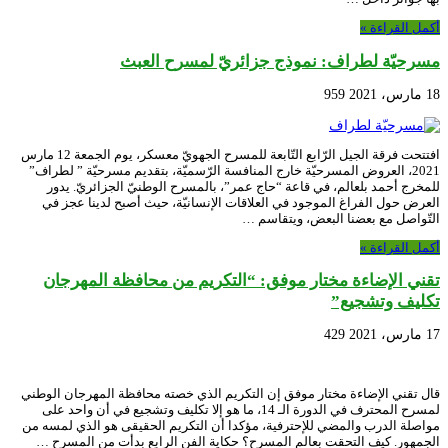
أكمل القراءة »
مسرحيّة لطراف: نموذج جزائريّ لمسرح العبث
18 مارس، 2021
959
افتتحت فرقة الجيل الرّابع التّابعة للمسرح الجهويّ معسكر، يوم الجمعة 12 مارس
2021، العروض المسرحيّة خارج المنافسة الرّسميّة، بتقديم مسرحيّة ” لطراف”
للمخرج أحمد بلعالم، في قاعة “حاج عمر”، بالمسرح الوطنيّ الجزائريّ. يدور
العرض حول الفراغ الموجود في العلاقات الإنسانيّة، حيث أصبح لدينا عجز في
التّواصل مع بعضنا البعض، ويتقاسم …
أكمل القراءة »
تقني الإضاءة مختار موفق: “التكريم من محافظة المهرجان
تكليف وتشجيع”
17 مارس، 2021
429
قال تقني الإضاءة مختار موفق إن التكريم الذي خصته محافظة المهرجان الوطني
لمسرح المحترف في الدورة الـ 14، ما هو إلا تكليف وتشجيع في أن واحد على
مواصلة الدرب والمضي للإحترفية، مؤكدا أن التكريم الحقيقى هو الذي لمسه من
الجمهور. كيف التحقت بعالم المسرح؟ حكاية الفن الرابع بدأت من المسرح …