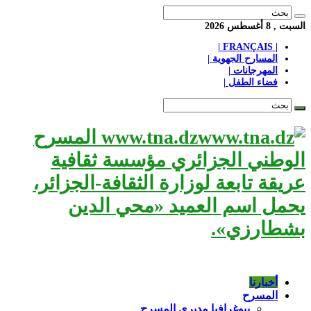
السبت , 8 أغسطس 2026
| FRANÇAIS |
المسارح الجهوية |
المهرجانات |
فضاء الطفل |
www.tna.dz المسرح
الوطني الجزائري مؤسسة ثقافية
عريقة تابعة لوزارة الثقافة-الجزائر،
يحمل اسم العميد «محي الدين
بشطارزي».
أخبارنا
المسرح
بيوغرافيا مديري المسرح