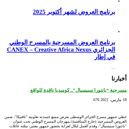
برنامج العروض لشهر أكتوبر 2025
…
برنامج العروض المسرحية بالمسرح الوطني
الجزائري CANEX – Creative Africa Nexus
في إطار
…
أخبارنا
مسرحية “بانتورا سبيسيال”.. كوميديا ناقدة للواقع
18 مارس، 2021
670
حظي جمهور مسرح الجزائر الوسطى بعرض ممتع جسدته تعاونية “تافتيكا”، ضمن
العروض المسرحية (خارج المنافسة) بمهرجان المسرح الوطني تحت عنوان
“بانتورا سبيسيال”، وقدم العمل لبلال لعرابة بحضور جمهور معتبر، مثلته عائلات