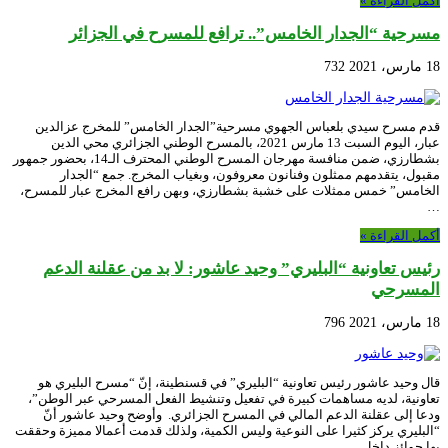
أكمل القراءة »
مسرحية “الجدار الخامس”.. ترافع للمسرح في الجزائر
18 مارس، 2021
732
قدم مسرح سيدي بلعباس الجهوي مسرحية”الجدار الخامس” للمخرج عزالدين
عبار، اليوم السبت 13 مارس 2021، بالمسرح الوطني الجزائري محي الدين
بشطارزي، ضمن منافسة مهرجان المسرح الوطني المحترف الـ14، بحضور جمهور
مقبول، يتقدمهم ممثلون وفنانون معروفون، وبغياب المخرج. جمع “الجدار
الخامس” خمس ممثلات على خشبة بشطارزي، وبهن رافع المخرج عبار للمسرح،
…
أكمل القراءة »
رئيس تعاونية “البليري” وحيد عاشور: لا بد من عقلنة الدعم
المسرحي
18 مارس، 2021
796
قال وحيد عاشور رئيس تعاونية “البليري” في قسنطينة، إنّ “مسرح البليري هو
تعاونية، لديه مساهمات كبيرة في تفعيل وتنشيط الفعل المسرحي عبر الوطن”،
ودعا إلى عقلنة الدعم المالي في المسرح الجزائري. وأوضح وحيد عاشور أنّ
“البليري يركز كثيرا على النوعية وليس الكمية، ولذلك قدمت أعمالا مميزة وحققت
بها جوائز داخل …