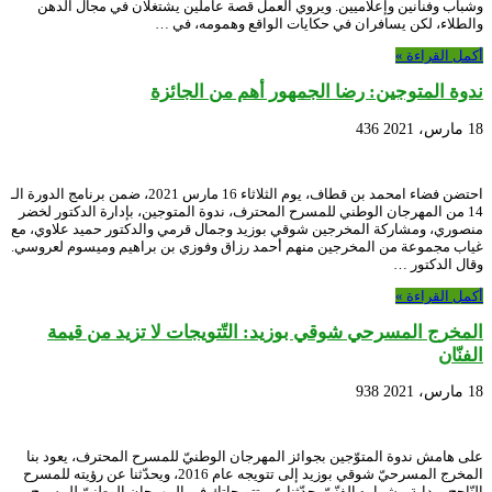
وشباب وفنانين وإعلاميين. ويروي العمل قصة عاملين يشتغلان في مجال الدهن
والطلاء، لكن يسافران في حكايات الواقع وهمومه، في …
أكمل القراءة »
ندوة المتوجين: رضا الجمهور أهم من الجائزة
18 مارس، 2021
436
احتضن فضاء امحمد بن قطاف، يوم الثلاثاء 16 مارس 2021، ضمن برنامج الدورة الـ
14 من المهرجان الوطني للمسرح المحترف، ندوة المتوجين، بإدارة الدكتور لخضر
منصوري، ومشاركة المخرجين شوقي بوزيد وجمال قرمي والدكتور حميد علاوي، مع
غياب مجموعة من المخرجين منهم أحمد رزاق وفوزي بن براهيم وميسوم لعروسي.
وقال الدكتور …
أكمل القراءة »
المخرج المسرحي شوقي بوزيد: التّتويجات لا تزيد من قيمة
الفنّان
18 مارس، 2021
938
على هامش ندوة المتوّجين بجوائز المهرجان الوطنيّ للمسرح المحترف، يعود بنا
المخرج المسرحيّ شوقي بوزيد إلى تتويجه عام 2016، ويحدّثنا عن رؤيته للمسرح
النّاجح وبداية مشواره الفنّيّ. حدّثنا عن تتويجاتك في المهرجان الوطنيّ للمسرح