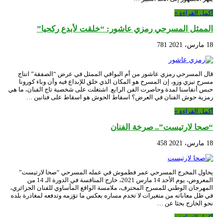
أكمل القراءة »
الممثل المسرحي رمزي عاشور: “خلقت لأبدع ركحيا”
18 مارس، 2021
781
قال المسرحي رمزي عاشور من أم البواقي الممثل في عرض “الصفقة” انتاج
مسرح تيزي وزو، إن المسرح هو المكان الذي خلق للإبداع فيه وأن وباء كورونا
حبس أنفاسنا لمدة وحاصرت الفن الرابع. اشتغلت على شخصية تاج الفنان، ما هي
رمزية حوش الفنان في العرض؟ اسقاط الحوش هو اسقاط على فنانين …
أكمل القراءة »
“صحا لارتيست”.. صرخة الفنان
18 مارس، 2021
458
يحاول المخرج المسرحي عمر فطموش في عمله المسرحي “صحا لارتيست”
المعروض، يوم الأحد 14 مارس 2021، خارج المنافسة في الدورة الـ 14 من
المهرجان الوطني للمسرح المحترف، ملامسة الواقع المأساوي للفنان الجزائري،
في ظل معاناته من متغيرات لا تخدم مساره بعكس ما تؤزمه وتدفعه لمغادرة بلده
نحو الخارج بحثا عن …