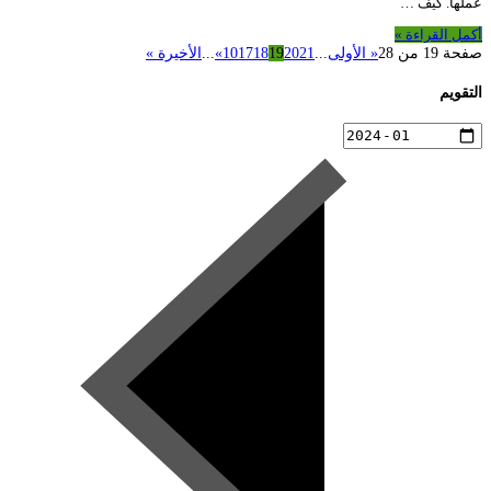
عملها. كيف …
أكمل القراءة »
صفحة 19 من 28
« الأولى
...
21
20
19
18
17
10
»
...
الأخيرة »
التقويم