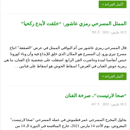
أكمل القراءة »
الممثل المسرحي رمزي عاشور: “خلقت لأبدع ركحيا”
18 مارس، 2021
781
قال المسرحي رمزي عاشور من أم البواقي الممثل في عرض “الصفقة” انتاج
مسرح تيزي وزو، إن المسرح هو المكان الذي خلق للإبداع فيه وأن وباء كورونا
حبس أنفاسنا لمدة وحاصرت الفن الرابع. اشتغلت على شخصية تاج الفنان، ما هي
رمزية حوش الفنان في العرض؟ اسقاط الحوش هو اسقاط على فنانين …
أكمل القراءة »
“صحا لارتيست”.. صرخة الفنان
18 مارس، 2021
457
يحاول المخرج المسرحي عمر فطموش في عمله المسرحي “صحا لارتيست”
المعروض، يوم الأحد 14 مارس 2021، خارج المنافسة في الدورة الـ 14 من