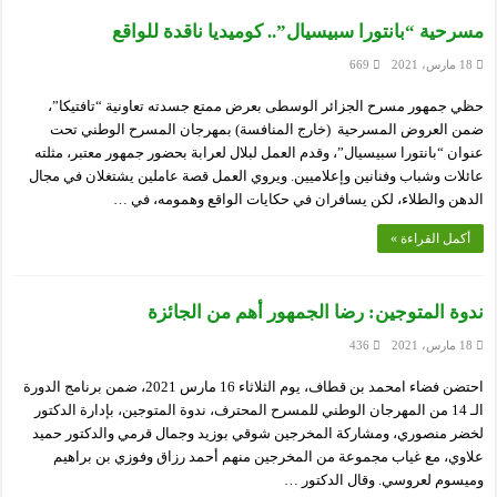
مسرحية “بانتورا سبيسيال”.. كوميديا ناقدة للواقع
18 مارس، 2021
669
حظي جمهور مسرح الجزائر الوسطى بعرض ممتع جسدته تعاونية “تافتيكا”،
ضمن العروض المسرحية (خارج المنافسة) بمهرجان المسرح الوطني تحت
عنوان “بانتورا سبيسيال”، وقدم العمل لبلال لعرابة بحضور جمهور معتبر، مثلته
عائلات وشباب وفنانين وإعلاميين. ويروي العمل قصة عاملين يشتغلان في مجال
الدهن والطلاء، لكن يسافران في حكايات الواقع وهمومه، في …
أكمل القراءة »
ندوة المتوجين: رضا الجمهور أهم من الجائزة
18 مارس، 2021
436
احتضن فضاء امحمد بن قطاف، يوم الثلاثاء 16 مارس 2021، ضمن برنامج الدورة
الـ 14 من المهرجان الوطني للمسرح المحترف، ندوة المتوجين، بإدارة الدكتور
لخضر منصوري، ومشاركة المخرجين شوقي بوزيد وجمال قرمي والدكتور حميد
علاوي، مع غياب مجموعة من المخرجين منهم أحمد رزاق وفوزي بن براهيم
وميسوم لعروسي. وقال الدكتور …