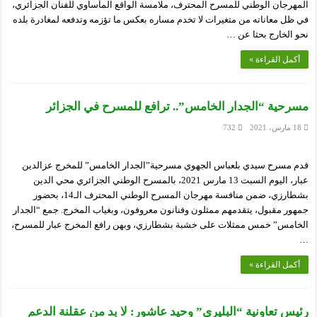
المهرجان الوطني للمسرح المحترف، ملامسة الواقع المأساوي للفنان الجزائري،
في ظل معاناته من متغيرات لا تخدم مساره بعكس ما تؤزمه وتدفعه لمغادرة بلده
نحو الخارج بحثا عن …
أكمل القراءة »
مسرحية “الجدار الخامس”.. ترافع للمسرح في الجزائر
18 مارس، 2021
732
قدم مسرح سيدي بلعباس الجهوي مسرحية”الجدار الخامس” للمخرج عزالدين
عبار، اليوم السبت 13 مارس 2021، بالمسرح الوطني الجزائري محي الدين
بشطارزي، ضمن منافسة مهرجان المسرح الوطني المحترف الـ14، بحضور
جمهور مقبول، يتقدمهم ممثلون وفنانون معروفون، وبغياب المخرج. جمع “الجدار
الخامس” خمس ممثلات على خشبة بشطارزي، وبهن رافع المخرج عبار للمسرح،
…
أكمل القراءة »
رئيس تعاونية “البليري” وحيد عاشور: لا بد من عقلنة الدعم