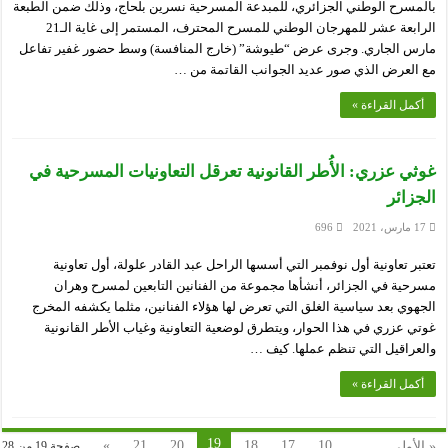
بالمسرح الوطني الجزائري، للمبدعة المسرحية نسرين بلحاج، وذلك ضمن الطبعة
الرابعة عشر للمهرجان الوطني للمسرح المحترف، المستمر إلى غاية الـ21
مارس الجاري. وجرى عرض “طيوشة” (خارج المنافسة) وسط حضور غفير تفاعل
مع العرض الذي صور عديد الجوانب القاتمة من …
أكمل القراءة »
غوثي عزري: الأُطر القانونية تعرقل التعاونيات المسرحية في
الجزائر
17 مارس، 2021
696
تعتبر تعاونية أول نوفمبر التي أسسها الراحل عبد القادر علولة، أول تعاونية
مسرحية في الجزائر، أنشأها مجموعة من الفنانين التابعين لمسرح وهران
الجهوي بعد سياسية الغلق التي تعرض لها هؤلاء الفنانين، مثلما يكشفه المخرج
غوتي عزري في هذا الحوار، ويتطرق لوضعية التعاونية وغياب الأطر القانونية
والعراقيل التي تنظم عملها. كيف …
أكمل القراءة »
19
»
21
20
18
17
10
...
« الأولى
صفحة 19 من 28