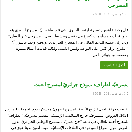
المسرحي
18 مارس، 2021
796
قال وحيد عاشور رئيس تعاونية “البليري” في قسنطينة، إنّ “مسرح البليري هو
تعاونية، لديه مساهمات كبيرة في تفعيل وتنشيط الفعل المسرحي عبر الوطن”،
ودعا إلى عقلنة الدعم المالي في المسرح الجزائري. وأوضح وحيد عاشور أنّ
“البليري يركز كثيرا على النوعية وليس الكمية، ولذلك قدمت أعمالا مميزة
وحققت بها جوائز داخل …
أكمل القراءة »
مسرحيّة لطراف: نموذج جزائريّ لمسرح العبث
18 مارس، 2021
958
افتتحت فرقة الجيل الرّابع التّابعة للمسرح الجهويّ معسكر، يوم الجمعة 12 مارس
2021، العروض المسرحيّة خارج المنافسة الرّسميّة، بتقديم مسرحيّة ” لطراف”
للمخرج أحمد بلعالم، في قاعة “حاج عمر”، بالمسرح الوطنيّ الجزائريّ. يدور
العرض حول الفراغ الموجود في العلاقات الإنسانيّة، حيث أصبح لدينا عجز في