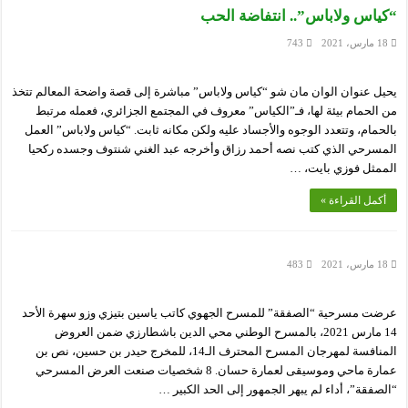
“كياس ولاباس”.. انتفاضة الحب
18 مارس، 2021
743
يحيل عنوان الوان مان شو “كياس ولاباس” مباشرة إلى قصة واضحة المعالم تتخذ
من الحمام بيئة لها، فـ”الكياس” معروف في المجتمع الجزائري، فعمله مرتبط
بالحمام، وتتعدد الوجوه والأجساد عليه ولكن مكانه ثابت. “كياس ولاباس” العمل
المسرحي الذي كتب نصه أحمد رزاق وأخرجه عبد الغني شنتوف وجسده ركحيا
الممثل فوزي بايت، …
أكمل القراءة »
18 مارس، 2021
483
عرضت مسرحية “الصفقة” للمسرح الجهوي كاتب ياسين بتيزي وزو سهرة الأحد
14 مارس 2021، بالمسرح الوطني محي الدين باشطارزي ضمن العروض
المنافسة لمهرجان المسرح المحترف الـ14، للمخرج حيدر بن حسين، نص بن
عمارة ماحي وموسيقى لعمارة حسان. 8 شخصيات صنعت العرض المسرحي
“الصفقة”، أداء لم يبهر الجمهور إلى الحد الكبير …