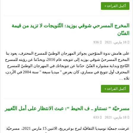
أكمل القراءة »
المخرج المسرحي شوقي بوزيد: التّتويجات لا تزيد من قيمة
الفنّان
18 مارس، 2021
936
على هامش ندوة المتوّجين بجوائز المهرجان الوطنيّ للمسرح المحترف، يعود بنا
المخرج المسرحيّ شوقي بوزيد إلى تتويجه عام 2016، ويحدّثنا عن رؤيته للمسرح
النّاجح وبداية مشواره الفنّيّ. حدّثنا عن تتويجاتك في المهرجان الوطنيّ للمسرح
المحترف أول تتويج في مساري، كان بعرض ” ميديا سبعة ” سنة 2004 في الأردن،
تلاه …
أكمل القراءة »
مسرحيّة ” نستناو .. ف الحيط “: عبث الانتظار على أمل التّغيير
18 مارس، 2021
633
عرضت جمعيّة نوميديا الثقافيّة لبرج بوعريريج، الاثنين 15 مارس 2021، مسرحيّة