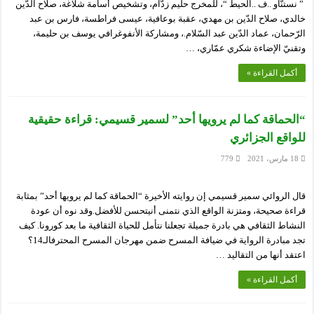
” نستنّاو ..ف ..الحيط “، للمخرج حليم زدّام، وتشخيص أسامة شلاغة، صلاح الدّين
خالدي، صلاح الدّين بن مهدي، عقبة بوعافية، عيسى فراطسة، فارس بن عبد
الرّحمان، عماد الدّين عبد السّلام.، ومشاركة الأنفوغرافي يوسف بن حليمة،
وتقنيّ الإضاءة شكري عمّاري، …
أكمل القراءة »
“الحماقة كما لم يرويها أحد” لسمير قسيمي: قراءة حقيقية
للواقع الجزائري
18 مارس، 2021
779
قال الروائي سمير قسيمي إن روايته الأخيرة “الحماقة كما لم يرويها أحد” بمثابة
قراءة صحيحة، ومتزنة الواقع الذي نتمنى أنيتحسن للأفضل.وقد نوه أن عودة
النشاط الثقافي هي بادرة جميلة تجعلنا نتأمل للحياة الثقافية ما بعد كورونا. كيف
تجد مبادرة الرواية في ضيافة المسرح ضمن مهرجان المسرح المحترفالـ14؟
اعتقد أنها من التقاليد …
أكمل القراءة »