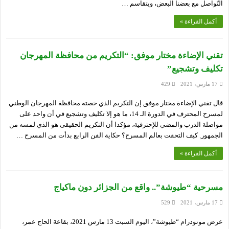
التّواصل مع بعضنا البعض، ويتقاسم …
أكمل القراءة »
تقني الإضاءة مختار موفق: “التكريم من محافظة المهرجان
تكليف وتشجيع”
17 مارس، 2021
429
قال تقني الإضاءة مختار موفق إن التكريم الذي خصته محافظة المهرجان الوطني
لمسرح المحترف في الدورة الـ 14، ما هو إلا تكليف وتشجيع في أن واحد على
مواصلة الدرب والمضي للإحترفية، مؤكدا أن التكريم الحقيقى هو الذي لمسه من
الجمهور. كيف التحقت بعالم المسرح؟ حكاية الفن الرابع بدأت من المسرح …
أكمل القراءة »
مسرحية “طيوشة”.. واقع من الجزائر دون ماكياج
17 مارس، 2021
529
عرض مونودرام “طيوشة”، اليوم السبت 13 مارس 2021، بقاعة الحاج عمر،