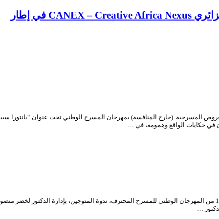
CA في إطار
ض المسرحية (خارج المنافسة) بمهرجان المسرح الوطني تحت عنوان “بانتورا سبيسيال”
ن في حكايات الواقع وهمومه، في …
احتضن فضاء امحمد بن قطاف، يوم الثلاثاء 16 مارس 2021، ضمن برنامج الدورة الـ 14 من المهرجان الوطني للمسرح المحترف، 
دكتور …