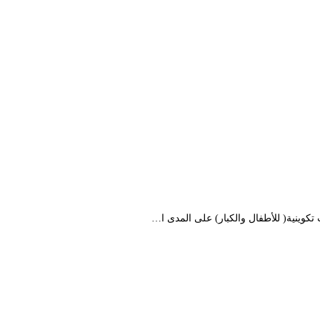
كوينية( للأطفال والكبار) على المدى ا…