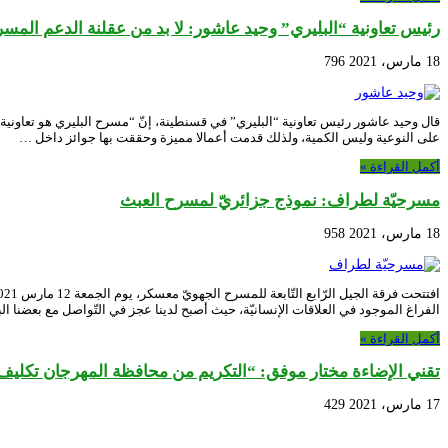
رئيس تعاونية “البليري” وحيد عاشور: لا بد من عقلنة الدعم الم
18 مارس، 2021
796
قال وحيد عاشور رئيس تعاونية “البليري” في قسنطينة، إنّ “مسرح البليري هو تعاوني
على النوعية وليس الكمية، ولذلك قدمت أعمالا مميزة وحققت بها جوائز داخل …
أكمل القراءة »
مسرحيّة لطراف: نموذج جزائريّ لمسرح العبث
18 مارس، 2021
958
الفراغ الموجود في العلاقات الإنسانيّة، حيث أصبح لدينا عجز في التّواصل مع بعضنا 
أكمل القراءة »
تقني الإضاءة مختار موفق: “التكريم من محافظة المهرجان تكلي
17 مارس، 2021
429