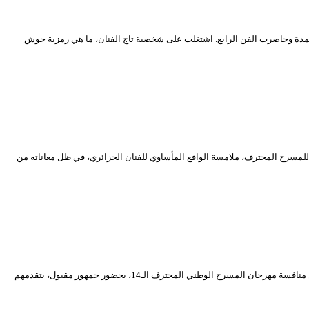
لمدة وحاصرت الفن الرابع. اشتغلت على شخصية تاج الفنان، ما هي رمزية حوش
صحا لارتيست” المعروض، يوم الأحد 14 مارس 2021، خارج المنافسة في الدورة الـ 14 من المهرجان الوطني للمسرح المحترف، ملامسة الواقع المأساوي للفنان الجزائري، في ظل معاناته من
قدم مسرح سيدي بلعباس الجهوي مسرحية”الجدار الخامس” للمخرج عزالدين عبار، اليوم السبت 13 مارس 2021، بالمسرح الوطني الجزائري محي الدين بشطارزي، ضمن منافسة مهرجان المسرح الوطني المحترف الـ14، بحضور جمهور مقبول، يتقدمهم