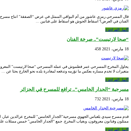
قال المسرحي رمزي عاشور من أم البواقي الممثل في عرض “الصفقة” انتاج مسرح تيزي
الفنان في العرض؟ اسقاط الحوش هو اسقاط على فنانين …
أكمل القراءة »
“صحا لارتيست”.. صرخة الفنان
18 مارس، 2021
458
متغيرات لا تخدم مساره بعكس ما تؤزمه وتدفعه لمغادرة بلده نحو الخارج بحثا عن …
أكمل القراءة »
مسرحية “الجدار الخامس”.. ترافع للمسرح في الجزائر
18 مارس، 2021
732
ممثلون وفنانون معروفون، وبغياب المخرج. جمع “الجدار الخامس” خمس ممثلات عل
أكمل القراءة »