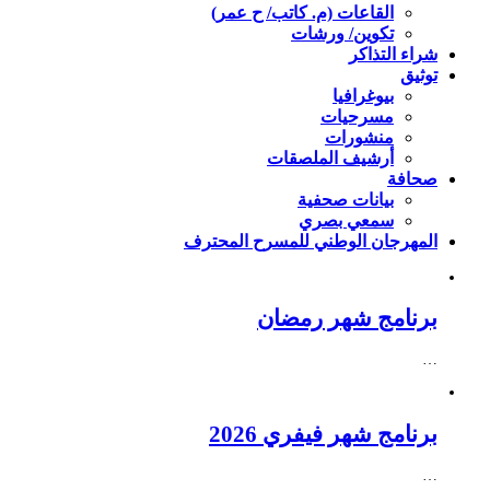
القاعات (م. كاتب/ ح عمر)
تكوين/ ورشات
شراء التذاكر
توثيق
بيوغرافيا
مسرحيات
منشورات
أرشيف الملصقات
صحافة
بيانات صحفية
سمعي بصري
المهرجان الوطني للمسرح المحترف
برنامج شهر رمضان
…
برنامج شهر فيفري 2026
…