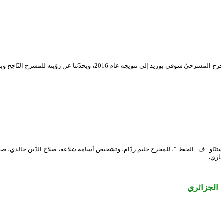
على هامش ندوة المتوّجين بجوائز المهرجان الوطنيّ للمسرح المحترف، يعود بنا
الثقافيّة لبرج بوعريريج، الاثنين 15 مارس 2021، مسرحيّة ” نستنّاو ..ف ..الحيط “، للمخرج حليم زدّام، وتشخيص أسا
ّاري، …
 الجزائري