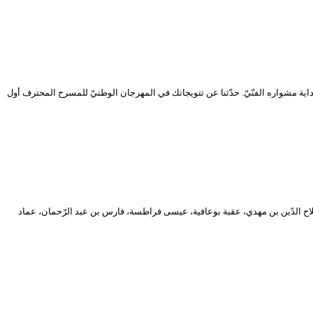
 المخرج المسرحيّ شوقي بوزيد إلى تتويجه عام 2016، ويحدّثنا عن رؤيته للمسرح النّاجح وبداية مشواره الفنّيّ. حدّثنا عن تتويجاتك في المهرجان الوطنيّ للمسرح المحترف أول
مة شلاغة، صلاح الدّين خالدي، صلاح الدّين بن مهدي، عقبة بوعافية، عيسى فراطسة، فارس بن عبد الرّحمان، عماد