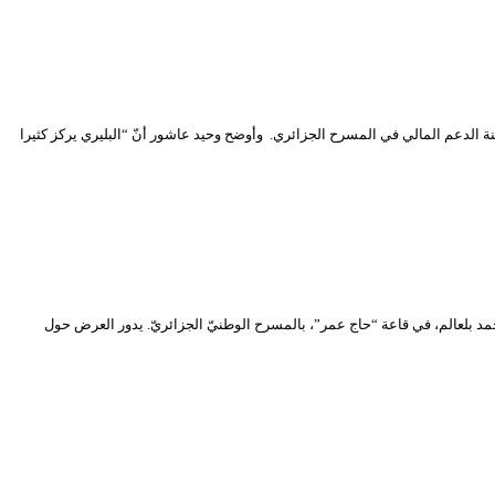
 الدعم المالي في المسرح الجزائري. وأوضح وحيد عاشور أنّ “البليري يركز كثيرا
يّة، بتقديم مسرحيّة ” لطراف” للمخرج أحمد بلعالم، في قاعة “حاج عمر”، بالمسرح الوطنيّ الجزائريّ. يدور العرض حول