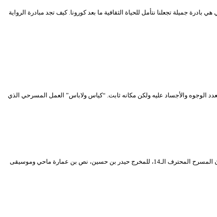
بادرة جميلة تجعلنا نتأمل للحياة الثقافية ما بعد كورونا. كيف تجد مبادرة الرواية
عدد الوجوه والأجساد عليه ولكن مكانه ثابت. “كياس ولاباس” العمل المسرحي الذي
عرضت مسرحية “الصفقة” للمسرح الجهوي كاتب ياسين بتيزي وزو سهرة الأحد 14 مارس 2021، بالمسرح الوطني محي الدين باشطارزي ضمن العروض المنافسة لمهرجان المسرح المحترف الـ14، للمخرج حيدر بن حسين، نص بن عمارة ماحي وموسيقى