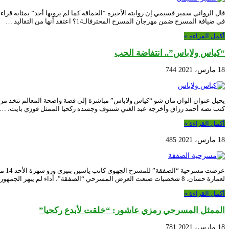
قال الروائي سمير قسيمي إن روايته الأخيرة “الحماقة كما لم يرويها أحد” بمثابة قراءة
في ضيافة المسرح ضمن مهرجان المسرح المحترفالـ14؟ اعتقد أنها من التقاليد …
أكمل القراءة »
“كياس ولاباس”.. انتفاضة الحب
18 مارس، 2021
744
يحيل عنوان الوان مان شو “كياس ولاباس” مباشرة إلى قصة واضحة المعالم تتخذ من ا
كتب نصه أحمد رزاق وأخرجه عبد الغني شنتوف وجسده ركحيا الممثل فوزي بايت، …
أكمل القراءة »
18 مارس، 2021
485
لعمارة حسان. 8 شخصيات صنعت العرض المسرحي “الصفقة”، أداء لم يبهر الجمهور إلى الحد الكبير …
أكمل القراءة »
الممثل المسرحي رمزي عاشور: “خلقت لأبدع ركحيا”
18 مارس، 2021
781