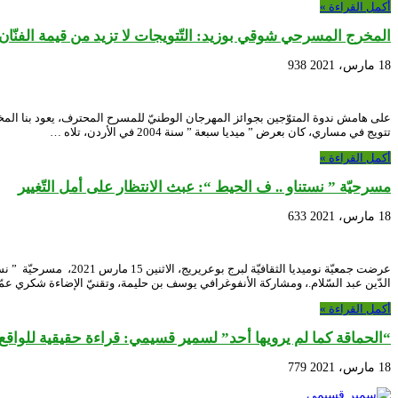
أكمل القراءة »
المخرج المسرحي شوقي بوزيد: التّتويجات لا تزيد من قيمة الفنّان
18 مارس، 2021
938
تتويج في مساري، كان بعرض ” ميديا سبعة ” سنة 2004 في الأردن، تلاه …
أكمل القراءة »
مسرحيّة ” نستناو .. ف الحيط “: عبث الانتظار على أمل التّغيير
18 مارس، 2021
633
عرضت جمعيّة نوميديا 
الدّين عبد السّلام.، ومشاركة الأنفوغرافي يوسف بن حليمة، وتقنيّ الإضاءة شكري عم
أكمل القراءة »
“الحماقة كما لم يرويها أحد” لسمير قسيمي: قراءة حقيقية للواقع
18 مارس، 2021
779