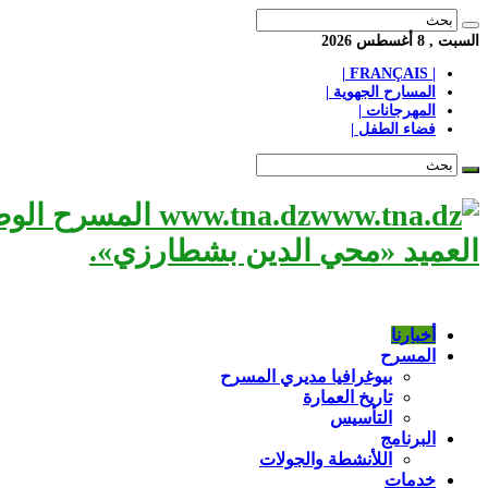
السبت , 8 أغسطس 2026
| FRANÇAIS |
المسارح الجهوية |
المهرجانات |
فضاء الطفل |
www.tna.dz الم
العميد «محي الدين بشطارزي».
أخبارنا
المسرح
بيوغرافيا مديري المسرح
تاريخ العمارة
التأسيس
البرنامج
اللأنشطة والجولات
خدمات