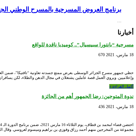
برنامج العروض المسرحية بالمسرح الوطني الجزائري NEX – Creative Africa Nexus
…
أخبارنا
مسرحية “بانتورا سبيسيال”.. كوميديا ناقدة للواقع
18 مارس، 2021
670
حظي جمهور مسرح الجزائر الوسطى بعرض ممتع جسدته تعاونية “تافتيكا”، ضمن العرو
وإعلاميين. ويروي العمل قصة عاملين يشتغلان في مجال الدهن والطلاء، لكن يسافرا
أكمل القراءة »
ندوة المتوجين: رضا الجمهور أهم من الجائزة
18 مارس، 2021
436
مجموعة من المخرجين منهم أحمد رزاق وفوزي بن براهيم وميسوم لعروسي. وقال ال