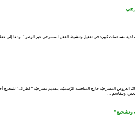
سرحي
ة، لديه مساهمات كبيرة في تفعيل وتنشيط الفعل المسرحي عبر الوطن”، ودعا إلى عقلنة
افتتحت فرقة الجيل الرّابع التّابعة للمسرح الجهويّ معسكر، يوم الجمعة 12 مارس 2021، العروض المسرحيّة خارج المنافسة الرّسم
البعض، ويتقاسم …
ف وتشجيع”