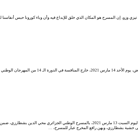
 وزو، إن المسرح هو المكان الذي خلق للإبداع فيه وأن وباء كورونا حبس أنفاسنا 
يحاول المخرج المسرحي عمر فطموش في عمله المسرحي “
ى خشبة بشطارزي، وبهن رافع المخرج عبار للمسرح، …