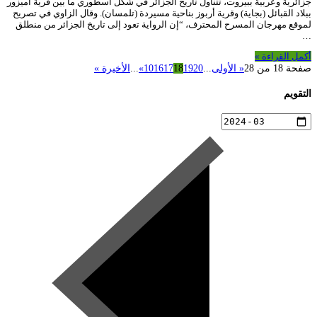
جزائرية وعربية ببيروت، تتناول تاريخ الجزائر في شكل أسطوري ما بين قرية أميزور
ببلاد القبائل (بجاية) وقرية أربوز بناحية مسيردة (تلمسان). وقال الزاوي في تصريح
لموقع مهرجان المسرح المحترف، “إن الرواية تعود إلى تاريخ الجزائر من منطلق
…
أكمل القراءة »
صفحة 18 من 28
« الأولى
...
20
19
18
17
16
10
»
...
الأخيرة »
التقويم