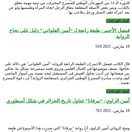
للدورة الـ 14 من المهرجان الوطني للمسرح المحترف، من تيمة مهمة تتعلق
بالكذب، ويثير بعض الأسئلة المتعلقة بنفاق الرجل اتجاه المرأة وطمسها ولو عن
بعد. امرأة خلف الستار ورجل يتلاعب بها …
أكمل القراءة »
فيصل الأحمر: طبعة رابعة لـ “أمين العلواني” دليل على نجاح
الرواية
18 مارس، 2021
918
قال الكاتب فيصل الأحمر إن الطبعة الرابعة للرواية “أمين العلواني” هي دلالة على
نجاحها، يصنف موضوعها في الخيال العلمي وتروي قصة ممسرحة بشكل ما، تحكي
بين صفحاتها عن أديب يحاول العيش في المستقبل ليجد نفسه بين أسوار الماضي.
كيف وجدت مبادرة المسرح الوطني الجزائري باستفاضة الرواية؟ إن دعوة المسرح
نفسه …
أكمل القراءة »
أمين الزاوي: “نيرفانا” تتناول تاريخ الجزائر في شكل أسطوري
18 مارس، 2021
763
وضح الروائي أمين الزاوي، أنّ رواية “نيرفانا” التي صدرت هذا الأسبوع في طبعة