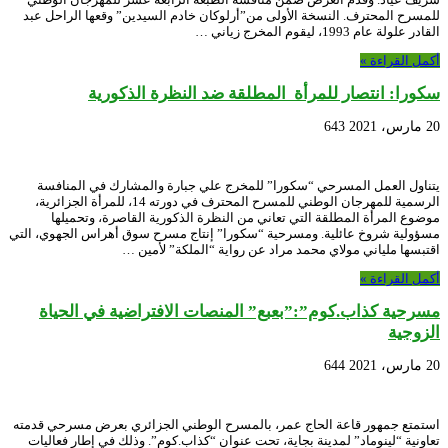
للمسرح المحترف. النسخة الأولى من”أرلوكان خادم السيدين” وقعها الراحل عبد
القادر علولة عام 1993، ليقوم المخرج زياني …
أكمل القراءة »
سكورا: انتصار للمرأة المطلقة ضد النظرة الذكورية
20 مارس، 2021
643
يتناول العمل المسرحي “سكورا” للمخرج علي جبارة والمشارك في المنافسة
الرسمية للمهرجان الوطني للمسرح المحترف في دورته 14، للمرأة الجزائرية،
موضوع المرأة المطلقة التي تعاني من النظرة الذكورية القاصرة، وتحميلها
مسؤولية شروخ عائلية. ومسرحية “سكورا” إنتاج مسرح سوق أهراس الجهوي، التي
اقتبسها ملياني مولاي محمد مراد عن رواية “الملكة” لأمين …
أكمل القراءة »
مسرحية كذاب.كوم”:”بعبع” المنصات الافتراضية في الحياة
الزوجية
20 مارس، 2021
644
استمتع جمهور قاعة الحاج عمر، بالمسرح الوطني الجزائري بعرض مسرحي قدمته
تعاونية “لينوماد” لمدينة بجاية، تحت عنوان “كذاب.كوم”. وذلك في إطار فعاليات