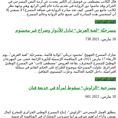
قال الكاتب مصطفى بن فوضيل إن الكثير يتحدث عن أزمة النص المسرحي في
الجزائر،وقد تناسوا دور الرواية في تقديم مادة خام للفن الرابع، وهي وجهة نظر
لكاتب جامع بين الفنين. كيف تجد مبادرة الرواية في ضيافة المسرح؟ لا يسعني إلا
أن أستحسن هذه المبادرة التي تجمع عالم الرواية وعالم المسرح …
أكمل القراءة »
مسرحيّة “لعبة العرش” تبادل للأدوار وصراع غير محسوم
18 مارس، 2021
738
شارك المسرح الجهويّ “محمود تريكي” لولاية قالمة، بمسرحيّة “لعبة العرش”، يوم
الأربعاء 17 مارس 2021، في المنافسة الرّسميّة للدّورة الرّابعة عشر، من المهرجان
الوطنيّ للمسرح المحترف، بقاعة العروض “مصطفى كاتب” في المسرح الوطنيّ
الجزائريّ. تناولت المسرحيّة موضوع الصّراع على الحكم القائم في مملكة
افتراضيّة، داخل النّخبة الحاكمة، وعرّت المستوى الثقافيّ …
أكمل القراءة »
مسرحية “الزاوش” سقوط امرأة في خديعة فنان
18 مارس، 2021
601
ينطلق العمل المسرحي “الزاوش”، إنتاج المسرح الوطني الجزائري للمخرج كمال
يعيش، وأداء إبراهيم شرقي ورانيا سيروتي، المشارك في المنافسة الرسمية