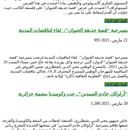
المستوى الفكري الأيديولوجي والطبقي. ماذا اعتمدت في هذا العرض
كسينوغراف؟ اعتمدت في عرض “قصة حديقة الحيوان” على فلسفة الكاتب، حيث
حاولت أن أقدم إسقاط على ما بقى من …
أكمل القراءة »
مسرحية “قصة حديقة الحيوان”: لقاء لتناقضات المدينة
21 مارس، 2021
993
مسرحية “قصة حديقة الحيوان”: لقاء لتناقضات المدينةعرضت مسرحية “قصة
حديقة الحيوان” لإدوارد ألبي، ترجمة وائل بوزيدة بقاعة حاج عمر، مساء السبت 20
مارس 2021، بالمسرح الوطني محي الدين باشطارزي، ضمن العروض غير
المنافسة للمهرجان الوطني للمسرح المحترف الـ 14، تحاكي تناقضات المدينة.
والعمل من إنتاج “التعاونية الثقافية ذاكرة” لولاية باتنة، …
أكمل القراءة »
“أرلوكان خادم السيدين”.. حب وكوميديا ببصمة جزائرية
20 مارس، 2021
1,280
عاش جمهور محي الدين بشطارزي، الجمعة، لحظات من المتعة والكوميديا والفرجة
صنعها طاقم مسرحية “أرلوكان خادم السيدين” في نسختها الجديدة للمخرج زياني
شريف عياد. وقدم العرض ضمن منافسة الطبعة الرابعة عشر للمهرجان الوطني