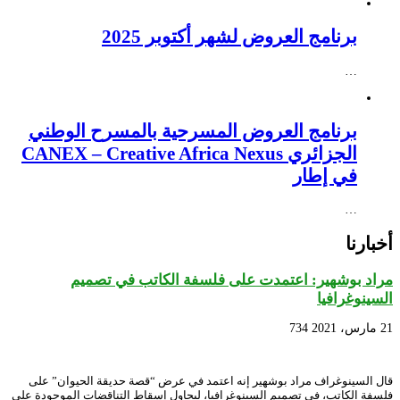
برنامج العروض لشهر أكتوبر 2025
…
برنامج العروض المسرحية بالمسرح الوطني
الجزائري CANEX – Creative Africa Nexus
في إطار
…
أخبارنا
مراد بوشهير: اعتمدت على فلسفة الكاتب في تصميم
السينوغرافيا
21 مارس، 2021
734
قال السينوغراف مراد بوشهير إنه اعتمد في عرض “قصة حديقة الحيوان” على
فلسفة الكاتب، في تصميم السينوغرافيا، ليحاول إسقاط التناقضات الموجودة على