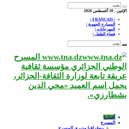
الإثنين , 10 أغسطس 2026
| FRANÇAIS |
المسارح الجهوية |
المهرجانات |
فضاء الطفل |
www.tna.dz المسرح
الوطني الجزائري مؤسسة ثقافية
عريقة تابعة لوزارة الثقافة-الجزائر،
يحمل اسم العميد «محي الدين
بشطارزي».
أخبارنا
المسرح
بيوغرافيا مديري المسرح