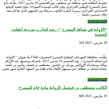
تعاونية الثقافية فنون وثقافة من سطيف، يوم الخميس 18 مارس 2021، بقاعة حاج
عماربالمسرح الوطني الجزائري، وفي قالب كوميديا السوداء، تناول قضية الوضع
الاجتماعي الجزائري برمزية البقرة الحلوب مرتجلا بين الجمهور الذي تفاعل معه
خلال خمسين دقيقة. …
أكمل القراءة »
“الرّواية في ضيافة المسرح “: رصد لتجارب سردية انتقلت
للخشبة
20 مارس، 2021
564
نظّمت محافظة المهرجان الوطنيّ للمسرح المحترف، لقاءً أدبيّا بعنوان ” الرّواية
في ضيافة المسرح “، يوم الخميس 18 مارس 2021، بإشراف وتنسيق عبد الرّزّاق
بوكبّة، ومشاركة الرّوائيّين بوزيان بن عاشور، مصطفى بن فضيل، وأمين بن باضة،
بفضاء امحمّد بن قطّاف. في مستهلّ اللّقاء، قدّم طلبة من المعهد العاليّ لمهن فنون
…
أكمل القراءة »
الكاتب مصطفى بن فوضيل:الرواية مادة خام للمسرح
19 مارس، 2021
600