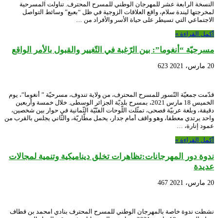
النسخة الرابعة عشر للمهرجان الوطني للمسرح المحترف. تناولت المسرحية
لمخرجتها ليندة سلام، واقع العلاقات الزوجية في ظل “بعبع” وسائط التواصل
الاجتماعي التي تسيطر على حياة الأسر والأفراد من …
أكمل القراءة »
مسرحيّة “أنغوما”: بين الرّغبة في التّغيير والقبول بالأمر الواقع
20 مارس، 2021
623
قدّمت جمعيّة النّسور للمسرح المحترف، من ولاية تندوف، مسرحيّة ” أنغوما”، يوم
الخميس 18 مارس 2021، بمسرح بلديّة الجزائر الوسطى. خلال خمسة وأربعين
دقيقة، وبلغة عربيّة فصحى، تمثّلت اللّوحات الفنّيّة الثّمانية في حوار بين شخصين،
واحد يرتدي معطفا، وهو واقف أمام جدار، يحمل مطّاريّة، والثّاني يجلس بالقرب من
عمود إنارة، …
أكمل القراءة »
ندوة دور المهرجانات:تظاهرات تخلق ديناميكية وتنمية لمجالات
عديدة
20 مارس، 2021
467
نشطت ندوة خاصة بالمهرجان الوطني للمسرح المحترف بنادي امحمد بن قطاف