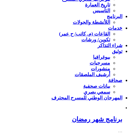
تاريخ العمارة
التأسيس
البرنامج
اللأنشطة والجولات
خدمات
القاعات (م. كاتب/ ح عمر)
تكوين/ ورشات
شراء التذاكر
توثيق
بيوغرافيا
مسرحيات
منشورات
أرشيف الملصقات
صحافة
بيانات صحفية
سمعي بصري
المهرجان الوطني للمسرح المحترف
برنامج شهر رمضان
…