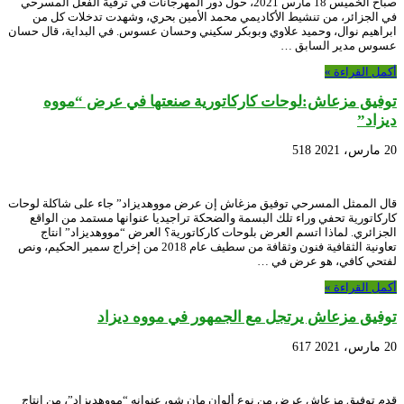
صباح الخميس 18 مارس 2021، حول دور المهرجانات في ترقية الفعل المسرحي
في الجزائر، من تنشيط الأكاديمي محمد الأمين بحري، وشهدت تدخلات كل من
ابراهيم نوال، وحميد علاوي وبوبكر سكيني وحسان عسوس. في البداية، قال حسان
عسوس مدير السابق …
أكمل القراءة »
توفيق مزعاش:لوحات كاركاتورية صنعتها في عرض “مووه
ديزاد”
20 مارس، 2021
518
قال الممثل المسرحي توفيق مزغاش إن عرض مووهديزاد” جاء على شاكلة لوحات
كاركاتورية تحفي وراء تلك البسمة والضحكة تراجيديا عنوانها مستمد من الواقع
الجزائري. لماذا اتسم العرض بلوحات كاركاتورية؟ العرض “مووهديزاد” انتاج
تعاونية الثقافية فنون وثقافة من سطيف عام 2018 من إخراج سمير الحكيم، ونص
لفتحي كافي، هو عرض في …
أكمل القراءة »
توفيق مزعاش يرتجل مع الجمهور في مووه ديزاد
20 مارس، 2021
617
قدم توفيق مزعاش عرض من نوع ألوان مان شو، عنوانه “مووهديزاد”، من انتاج