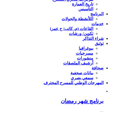
تاريخ العمارة
التأسيس
البرنامج
اللأنشطة والجولات
خدمات
القاعات (م. كاتب/ ح عمر)
تكوين/ ورشات
شراء التذاكر
توثيق
بيوغرافيا
مسرحيات
منشورات
أرشيف الملصقات
صحافة
بيانات صحفية
سمعي بصري
المهرجان الوطني للمسرح المحترف
برنامج شهر رمضان
…