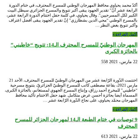
أكدّ محمد يحياوي محافظ المهرجان الوطني للمسرح المحترف، في ختام الدورة
الرابعة عشر أنّ” تقدير الجهود يبقى أكبر تتويج والمسرح الجزائري سيظل البيت
الكبير لكل المسرحيين”. وقال يحياوي، في كلمة حفل اختتام الدورة الرابعة عشر،
بالمسرح الوطني “محي الدين بشطارزي” إنّ تقدير الجهود يبقى أفضل اعتراف
وأكبر تتويج بغض النظر …
أكمل القراءة »
المهرجان الوطنيّ للمسرح المحترف الـ14: تتويج “خاطيني”
بالجائزة الكبرى
22 مارس، 2021
558
اختتمت الدّورة الرّابعة عشر من المهرجان الوطنيّ للمسرح المحترف، الأحد 21
مارس 2021، بقاعة مصطفى كاتب للمسرح الوطنيّ الجزائريّ، بتتويج مسرحية
“خاطيني” للمخرج أحمد رزاق، وإنتاج المسرح الجهوي لمستغانم، بالجائزة الكبرى،
المسماة أيضا بحائزة أحسن عرض متكامل. شهد حفل الاختتام تأكيد محافظ
المهرجان محمّد يحياوي، على نجاح الدّورة الرّابعة عشر …
أكمل القراءة »
9 توصيات في ختام الطبعة الـ14 لمهرجان الجزائر للمسرح
المحترف
22 مارس، 2021
613