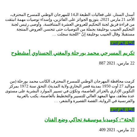
أسدل الستار، على فعاليات الطبعة الـ14 للمهرجان الوطني للمسرح المحترف،
الأحد 21 مارس 2021، بتوزيع الجوائز على الفائزين، وإسداء توصيات مهمة انبثقت
من قراءة فريق لجنة التحكيم للعروض العشرة المتنافسة، وأوصى رئيس لجنة
التحكيم الحبيب بوخليفة بجملة من التوصيات حتى تتحسن العروض المنتجة
مستقبلا. وقال الحبيب بوخليفة إنّ “اللجنة سجلت …
أكمل القراءة »
تكريم المسرحي محمد بورحلة والمغني الحسناوي أمشطوح
22 مارس، 2021
887
كرمت محافظة المهرجان الوطني للمسرح المحترف الكاتب محمد بورحلة (من
مواليد 27 أوت 1950 بمدينة قصر البخاري ولاية المدية)، التحق سنة 1972 بمركز
التكوين الإداري بالجزائر العاصمة، وتكوّن في تسيير الموارد البشرية على مستوى
عدة معاهد، منها المعهد العالي للتسيير والتخطيط بالعاصمة، يكتب بالعربية
والفرنسية في الرواية، القصة القصيرة والشعر، …
أكمل القراءة »
الجثة”: كوميديا موسيقية تحاكي وضع الفنان
22 مارس، 2021
409