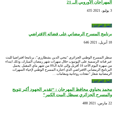
المهراجان الأوروبي الــ 21
3 يوليو، 2021
435
أكمل القراءة »
برنامج المسرح الرمضاني على فضائه الافتراضي
18 أبريل، 2021
646
سطر المسرح الوطني الجزائري “محي الدين بشطارزي”، برنامجا افتراضيا للبث
عبر قناته الرسمية على اليوتيوب خلال سهرات شهر رمضان المبارك، وذلك ابتداء
من سهرة اليوم الأحد 18 أفريل وإلى غاية الـ09 من شهر ماي المقبل. يحمل
البرنامج الرمضاني الافتراضي الذي اختاره المسرح الوطني لإحياء السهرات
الرمضانية شعار “نفحات روحانية ومقامات …
أكمل القراءة »
محمد يحياوي محافظ المهرجان : “تقدير الجهود أكبر تتويج
والمسرح الجزائري سيظل البيت الكبير”
22 مارس، 2021
488