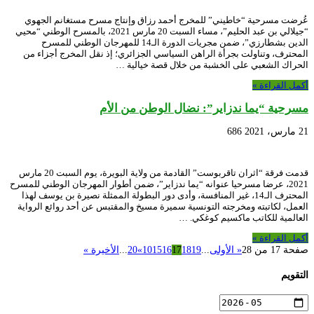
عُرضت مسرحية “خاطيني” للمخرج أحمد رزاق وإنتاج مسرح مستغانم الجهوي
“جيلالي بن عبد الحليم”، مساء السبت 20 مارس 2021، بالمسرح الوطني “محيي
الدين بشطارزي”، ضمن مجريات الدورة الـ14 للمهرجان الوطني للمسرح
المحترف، وتناولت بجرأة الراهن السياسي الجزائري؛ إذ نقل المخرج أجزاء من
الحراك الشعبي على الخشبة من خلال قصة خيالية …
أكمل القراءة »
مسرحية “يما ندزاير”: نضال الوطن من الأم
21 مارس، 2021
686
قدمت فرقة “اثران تاقربوست” القادمة من ولاية البويرة، يوم السبت 20 مارس
2021، عرضا مسرحيا عنوانه “يما ندزاير”، ضمن أطوار المهرجان الوطني للمسرح
المحترف الـ14، غير المنافسة، وأدى دور البطولة الممثلة نصيرة بن يوسف لهذا
العمل، لكاتبته ومخرجته التونسية سميرة مسيخ والمقتبس عن أحد روائع الرواية
العالمية للكاتب ماكسيم كوغكي. …
أكمل القراءة »
صفحة 17 من 28
« الأولى
...
19
18
17
16
15
10
»
20
...
الأخيرة »
التقويم