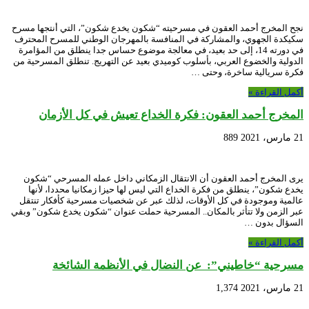
نجح المخرج أحمد العقون في مسرحيته “شكون يخدع شكون”، التي أنتجها مسرح
سكيكدة الجهوي، والمشاركة في المنافسة بالمهرجان الوطني للمسرح المحترف
في دورته 14، إلى حد بعيد، في معالجة موضوع حساس جدا ينطلق من المؤامرة
الدولية والخضوع العربي، بأسلوب كوميدي بعيد عن التهريج. تنطلق المسرحية من
فكرة سريالية ساخرة، وحتى …
أكمل القراءة »
المخرج أحمد العقون: فكرة الخداع تعيش في كل الأزمان
21 مارس، 2021
889
يرى المخرج أحمد العقون أن الانتقال الزمكاني داخل عمله المسرحي “شكون
يخدع شكون”، ينطلق من فكرة الخداع التي ليس لها حيزا زمكانيا محددا، لأنها
عالمية وموجودة في كل الأوقات، لذلك عبر عن شخصيات مسرحية كأفكار تنتقل
عبر الزمن ولا تتأثر بالمكان.. المسرحية حملت عنوان “شكون يخدع شكون” وبقي
السؤال بدون …
أكمل القراءة »
مسرحية “خاطيني”: عن النضال في الأنظمة الشائخة
21 مارس، 2021
1,374