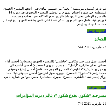
تم عرض كوميديا موسيقية “الجثة” من تصميم الهادي قيرا، أنتجها المسرح الجهوي
قسنطينة، في سهرة اختتام المهرجان الوطني للمسرح المحترف في دورته 14
بالمسرح الوطني محي الدين باشطارزي. تدور الحكاية عبر لوحات موسيقية
كوريغرافية تفاعل معها الجمهور، تحكي قصة فنان عاش بشغفه الفن وأبدع فيه عبر
مشاهد عديدة، يبدع في …
أكمل القراءة »
الجوائز
22 مارس، 2021
544
أحسن عمل مسرحي متكامل: “خاطيني” (المسرح الجهوي مستغانم) أحسن أداء
نسائي: نجلى طارلي (“أرامل”، المسرح الجهوي قسنطينة) أحسن أداء رجالي:
بوحجر بودشيش (“خاطيني”، المسرح الجهوي مستغانم) أحسن إبداع موسيقي:
محمد زامي (“سكورا”، المسرح الجهوي سوق اهراس) أحسن سينوغرافيا: أحمد
رزاق (مسرحية “خاطيني، المسرح الجهوي مستغانم) أحسن نص: بن عمارة ماحي
…
أكمل القراءة »
مسرحية “شكون يخدع شكون”: عالم دمرته المؤامرات
21 مارس، 2021
748