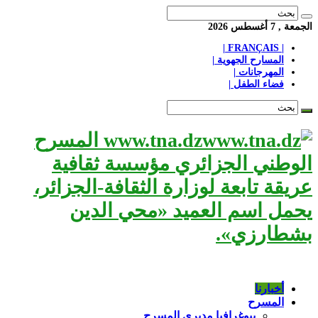
الجمعة , 7 أغسطس 2026
| FRANÇAIS |
المسارح الجهوية |
المهرجانات |
فضاء الطفل |
www.tna.dz المسرح
الوطني الجزائري مؤسسة ثقافية
عريقة تابعة لوزارة الثقافة-الجزائر،
يحمل اسم العميد «محي الدين
بشطارزي».
أخبارنا
المسرح
بيوغرافيا مديري المسرح