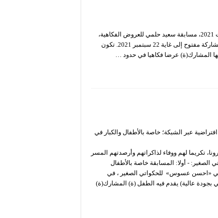
أطلق المسرح الوطني الجزائري “محي الدين بشطارزي”، في 22 أوت 2021، مسابقة سعيد حلمي للعروض الفكاهية،
الموجهة لمحترفي وهواة المسرح الذين يفوق سنهم 20 سنة. باب المشاركة مفتوح إلى غاية 22 سبتمبر 2021. تكون
يها المشارك(ة) عرضا فكاهيا في حدود …
يساهم المسرح الوطني الجزائري في توفير محتويات فنية ومسرحية افتراضية عبر الشبكة؛ خاصة بالأطفال ‫والكبار في
نا، تكريما لهم ووفاء لذاكراتهم وأرصدتهم المسر
حية والفنية. مسابقات الأطفال: 1 ‫- مسابقة «احسن عسوس» للحكواتي الصغير: ‫- أولا: المسابقة خاصة بالأطفال
يــا: تختص مسابقة المسرحي «احسن عسوس» للحكواتي الصغير ، في
ر أفقي بجودة عالية) يقدم فيه الطفل (ة) المشارك(ة)