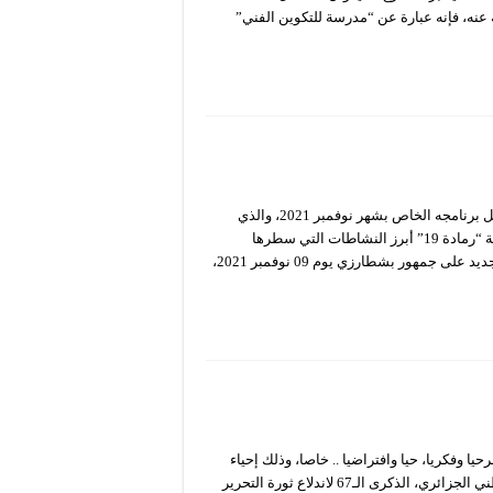
عنه، فإنه عبارة عن “مدرسة للتكوين الفني”
كشف المسرح الوطني الجزائري “محي الدين بشطارزي”، عن تفاصيل برنامجه الخاص بشهر نوفمبر 2021، والذي
يحوي عروضا مسرحية ونشاطات فنية. يعتبر العرض الشرفي لمسرحية “رمادة 19” أبرز النشاطات التي سطرها
المسرح الوطني خلال برنامج شهر نوفمبر، حيث سيطل هذا العمل الجديد على جمهور بشطارزي يوم 09 نوفمبر 2021،
وفكريا، حيا وافتراضيا .. خاصا، وذلك إحياء
وتخليدا للذكرى الـ67 لاندلاع ثورة نوفمبر المجيدة. يحيي المسرح الوطني الجزائري، الذكرى الـ67 لاندلاع ثورة التحرير