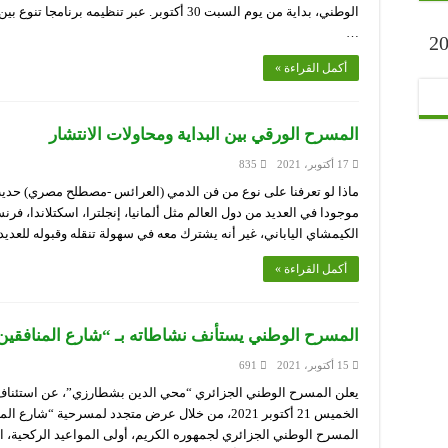
الوطني، بداية من يوم السبت 30 أكتوبر. عبر تنظيم
…
ارح” أكتوبر 2023
أكمل القراءة »
المسرح الورقي بين البداية ومحاولات الانتشار
17 أكتوبر، 2021
835
ماذا لو تعرفنا على نوع من فن الدمي (العرائس -مصطلح مصري) حديث
موجودا في العديد من دول العالم مثل ألمانيا، إنجلترا، اسكتلاندا، فر
الكيمشاي الياباني، غير أنه يشترك معه في سهولة تنقله وقبوله للعدي
أكمل القراءة »
المسرح الوطني يستأنف نشاطاته بـ “شارع المنافقين
15 أكتوبر، 2021
691
يعلن المسرح الوطني الجزائري “محي الدين بشطارزي”، عن استئناف ن
الخميس 21 أكتوبر 2021، من خلال عرض متجدد لمسرحية 
المسرح الوطني الجزائري لجمهوره الكريم، أولى المواعيد الركحية، 