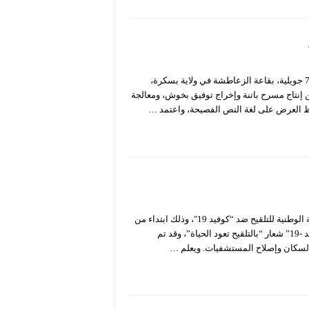
كتب، الناقد والأكاديمي، محمد الأمين بحري، أنه قد شهد يوم الأربعاء 7 جويلية، بقاعة الزعاطشة في ولاية بسكرة،
ن إنتاج مسرح باتنة وإخراج توفيق بخوش، ومعالجة
افظ العرض على لغة النص الفصيحة، واعتمد …
يساهم المسرح الوطني الجزائري “محي الدين بشطارزي” في الحملة الوطنية للتلقيح ضد “كوفيد 19″، وذلك ابتداء من
يوم السبت 04 سبتمبر 2021 . تحمل “الحملة الوطنية للتلقيح ضد كوفيد -19” شعار “بالتلقيح تعود الحياة”، وقد تم
والسكان وإصلاح المستشفيات. ويعلم …