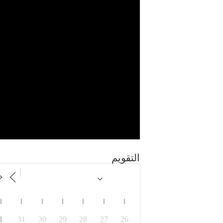
التقويم
ا
ا
ا
ا
ا
ا
ا
1
31
30
29
28
27
26