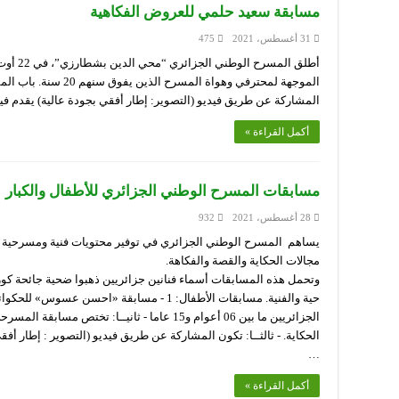
مسابقة سعيد حلمي للعروض الفكاهية
31 أغسطس، 2021
475
المشاركة عن طريق فيديو (التصوير: إطار أفقي بجودة عالية) يقدم ف
أكمل القراءة »
مسابقات المسرح الوطني الجزائري للأطفال والكبار
28 أغسطس، 2021
932
مجالات الحكاية والقصة والفكاهة.
وتحمل هذه المسابقات أسماء فنانين جزائريين ذهبوا ضحية جائحة كورو
الجزائريين ما بين 06 أعوام و15 عاما ‫- ثان
الحكاية. ‫- ثالثــا: تكون المشاركة عن طريق فيديو (التصوير : إطا
…
أكمل القراءة »