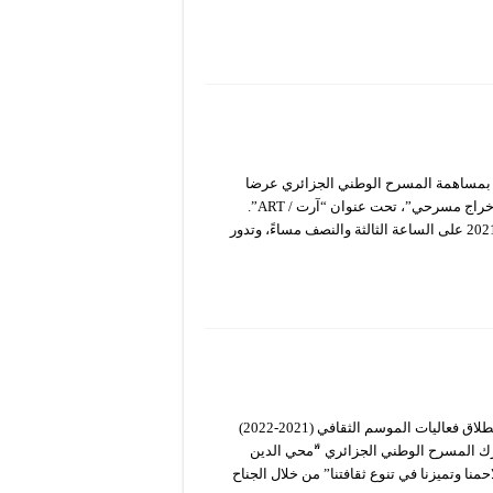
 لنا المعهد العالي لمهن فنون العرض والسمعي البصري (ISMAS) بمساهمة المسرح الوطني الجزائري عرضا
مسرحيا يندرج ضمن قائمة تخرج طلبة السنة الثانية ماستر تخصص “إخراج مسرحي”، تحت عنوان “آرت / ART”.
عُرضت المسرحية على خشبة المسرح الوطني يوم السبت 2 أكتوبر 2021 على الساعة الثالثة والنصف مساءً، وتدور
أعطت السيدة وزيرة الثقافة والفنون، الدكتورة وفاء شعلال، إشارة انطلاق فعاليات الموسم الثقافي (2021-2022)
قافة مفدي زكريا. شارك المسرح الوطني الجزائري “ّمحي الدين
نا وتميزنا في تنوع ثقافتنا” من خلال الجناح