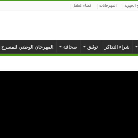
الجهوية |
المهرجانات |
فضاء الطفل |
شراء التذاكر
توثيق
صحافة
المهرجان الوطني للمسرح 