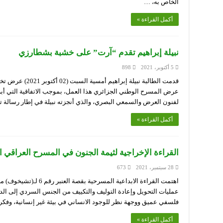
الخاص به، …
أكمل القراءة »
نبيلة إبراهيم تقدم “آرت” على خشبة بشطارزي
5 أكتوبر، 2021
898
قدمت الطالبة نبيلة
عرض المسرح الوطني الجزائري هذا العمل، بموجب الاتفاقية التي أبر
لفنون العرض والسمعي البصري، والذي أنجزته نبيلة في إطار رسالة تخرجها ل
أكمل القراءة »
القراءة الإخراجية لثيمة الجنون في المسرح العراقي 
28 سبتمبر، 2021
673
اهتمت القراءة الابداعية ا
عمليات التحويل وإعادة التوليف والتكييف من الجنس السردي إلى الد
فلسفي عميق ووجهة نظر للوجود الانساني في بيئة غير إنسانية، وفك
أكمل القراءة »