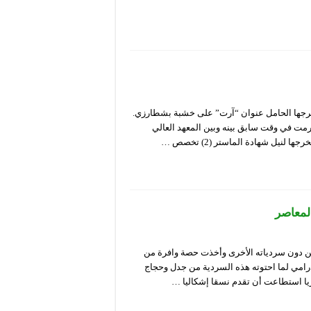
 إبراهيم أمسية السبت (02 أكتوبر 2021) عرض تخرجها الحامل عنوان “آرت” على خشبة بشطارزي.
مت في وقت سابق بينه وبين المعهد العالي
نيل شهادة الماستر (2) تخصص …
المعاصر
لمسرحية بقصة العنبر رقم 6 لـ(تشيخوف) من دون سردياته الأخرى وأخذت حصة وافرة من
رامي لما احتوته هذه السردية من جدل وحجاج
ريا استطاعت أن تقدم نسقا إشكاليا …