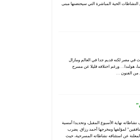
ه برنامجا تنوع بين النشاطات الحية المباشرة التي سيحتضنها مبنى
 في مصر لكنه قديم جدا في العالم ومازال
نسا، هولندا… ورغم اختلافه قليلا عن مسرح
د من الفنون …
”
شاطاته نهاية الأسبوع المقبل، وتحديدا أمسية
“شارع المنافقين” لمؤلفها ومخرجها أحمد رزاق. يضرب
المعلنة عن استئنافه نشاطاته المسرحية، حيث