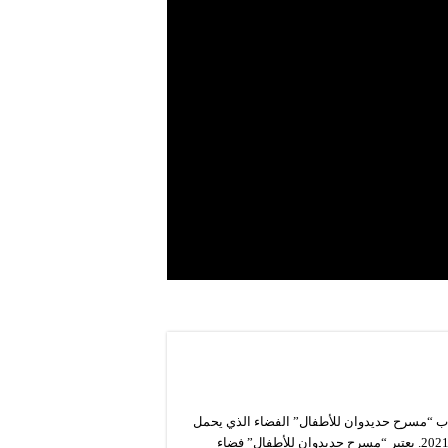
ب “مسرح حديدوان للأطفال” الفضاء الذي يحمل
شعار “التكوين الفني أساس الاحتراف”، وذلك يوم الجمعة 05 نوفمبر 2021. يعتبر “مسرح حديدوان للأطفال” فضاء