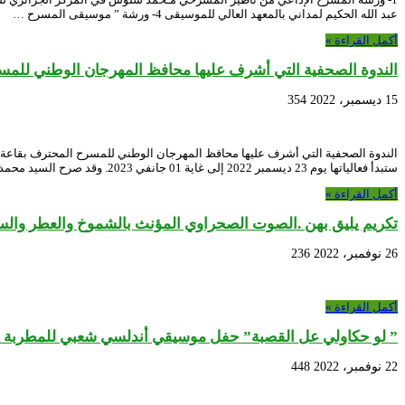
عبد الله الحكيم لمداني بالمعهد العالي للموسيقى 4- ورشة ” موسيقى المسرح …
أكمل القراءة »
الندوة الصحفية التي أشرف عليها محافظ المهرجان الوطني للم
15 ديسمبر، 2022
354
ستبدأ فعالياتها يوم 23 ديسمبر 2022 إلى غاية 01 جانفي 2023. وقد صرح السيد محمد يحياوي …
أكمل القراءة »
تكريم يليق بهن .الصوت الصحراوي المؤنث بالشموخ والعطر والسح
26 نوفمبر، 2022
236
أكمل القراءة »
” لو حكاولي عل القصبة” حفل موسيقي أندلسي شعبي للمطربة ليل
22 نوفمبر، 2022
448