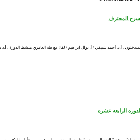
لمسرح المحترف
التحرير للمسرح المتدخلون : أ.د. أحمد شنيقي / أ. نوال ابراهيم / لقاء مع طه العامري منشط ا
دورة الرابعة عشرة