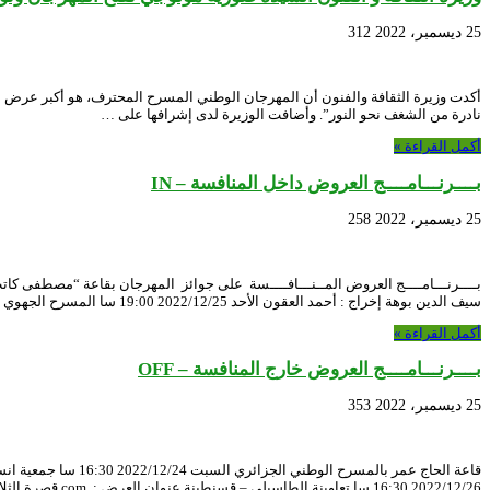
25 ديسمبر، 2022
312
أكدت وزيرة الثقافة والفنون أن المهرجان الوطني المسرح المحترف، هو أكبر عرض م
نادرة من الشغف نحو النور”. وأضافت الوزيرة لدى إشرافها على …
أكمل القراءة »
بــــرنـــامــــج العروض داخل المنافسة – IN
25 ديسمبر، 2022
258
سيف الدين بوهة إخراج : أحمد العقون الأحد 2022/12/25 19:00 سا المسرح الجهوي العلمة عنوان العرض: موت الذات الثالثة …
أكمل القراءة »
بــــرنـــامــــج العروض خارج المنافسة – OFF
25 ديسمبر، 2022
353
2022/12/26 16:30 سا تعاوينة الطاسيلي – قسنطينة عنوان العرض : .com قصرة الثلاثاء 2022/12/27 16:30 …