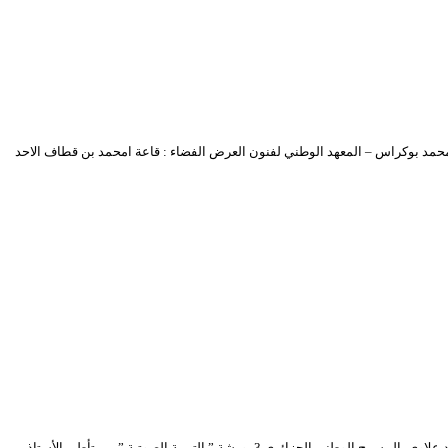
لدورة : أ.د محمد بوكراس – المعهد الوطني لفنون العرض الفضاء : قاعة امحمد بن قطاف الاحد
1- ورشة المسرح الإذاعي من تأطير المسرحي مـحمد شلوش في المركز الجزائري للسينما 2- ورشة ” النقد المسرحي” خاصة بالصحفيين والمهتمين من تأطير الدكتور حميد علاوي بالمسرح الوطني الجزائري 3- ورشة ” التربية الصوتية ” من تأطير الأستاذ