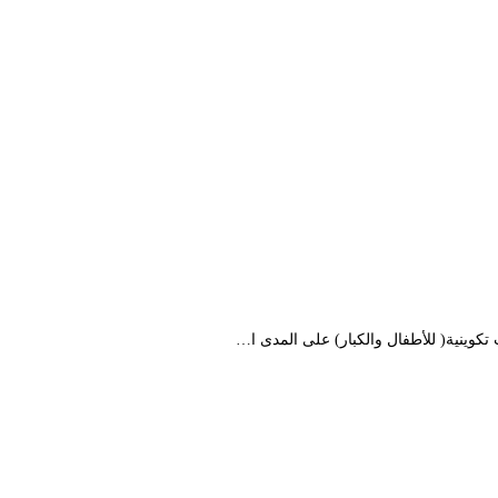
كوينية( للأطفال والكبار) على المدى ا…