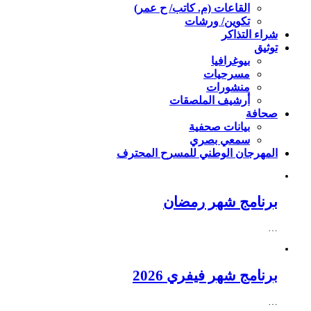
القاعات (م. كاتب/ ح عمر)
تكوين/ ورشات
شراء التذاكر
توثيق
بيوغرافيا
مسرحيات
منشورات
أرشيف الملصقات
صحافة
بيانات صحفية
سمعي بصري
المهرجان الوطني للمسرح المحترف
برنامج شهر رمضان
…
برنامج شهر فيفري 2026
…