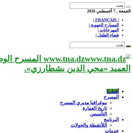
الجمعة , 7 أغسطس 2026
| FRANÇAIS |
المسارح الجهوية |
المهرجانات |
فضاء الطفل |
www.tna.dz الم
العميد «محي الدين بشطارزي».
أخبارنا
المسرح
بيوغرافيا مديري المسرح
تاريخ العمارة
التأسيس
البرنامج
اللأنشطة والجولات
خدمات