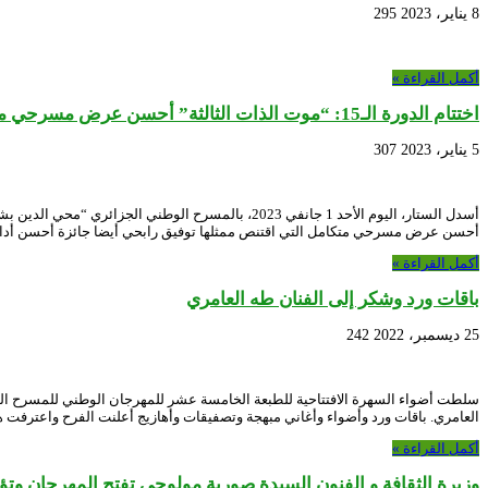
8 يناير، 2023
295
أكمل القراءة »
اختتام الدورة الـ15: “موت الذات الثالثة” أحسن عرض مسرحي متكامل
5 يناير، 2023
307
أسدل الستار، اليوم الأحد 1 جانفي 2023، بالمسرح
أحسن عرض مسرحي متكامل التي اقتنص ممثلها توفيق رابحي أيضا جائزة أحسن أد
أكمل القراءة »
باقات ورد وشكر إلى الفنان طه العامري
25 ديسمبر، 2022
242
العامري. باقات ورد وأضواء وأغاني مبهجة وتصفيقات وأهازيج أعلنت الفرح واعترفت هذ
أكمل القراءة »
وزيرة الثقافة و الفنون السيدة صورية مولوجي تفتح المهرجان وتؤ