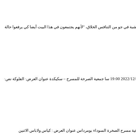
 في جو من التنافس الخلاق، “لأنهم يجتمعون في هذا البيت أيضا كي يرفعوا حالة
بــــرنـــامــــج العروض المــنـــافــــسة على جوائز المهرجان بقاعة “مصطفى كاتب” بالمسرح الوطني الجزائري الجمعة 2022/12/23 19:00 سا حفل الافتتاح السبت 2022/12/24 19:00 سا جمعية الصرخة للمسرح – سكيكدة عنوان العرض: الفلوكة نص:
سبت 2022/12/24 16:30 سا جمعية انس – سطيف عنوان العرض : تفضلي يا آنسة الاحد 2022/12/25 16:30 سا الجمعية الثقافية مسرح الصخرة السوداء بومرداس عنوان العرض : كياس ولاباس الاثنين