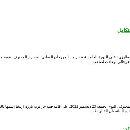
 الوطني الجزائري “محي الدين بشطارزي” على الدورة الخامسة عشر من المهرجان الوطني للمسرح الم
اء رجالي، وعادت لصاحب …
سلطت أضواء السهرة الافتتاحية للطبعة الخامسة عشر للمهرجان الوطني للمسرح المحترف، ال
ه الليلة، بأن الفنان طه …
كد: