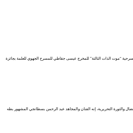
حترف بتتويج مسرحية “موت الذات الثالثة” للمخرج عيسى جقاطي للمسرح الجهوي للعلمة بجائزة
يوم الجمعة 23 ديسمبر 2022، على قامة فنية جزائرية بارزة ارتبط اسمها بالنضال والثورة التحريرية، إنه الفنان والمجاهد عبد الرحمن بسطانجي المشهور بطه