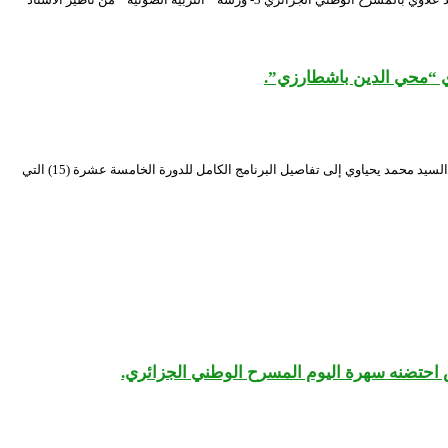
ي “محي الدين باشطارزي”.
الندوة الصحفية التي أشرف عليها محافظ المهرجان الوطني للمسرح المحترف بقاعة “امحمد بن قطاف” بالمسرح الوطني الجزائري “محي الدين باشطارزي”. حيث تطرق السيد محمد يحياوي إلى تفاصيل البرنامج الكامل للدورة الخامسة عشرة (15) التي
 احتضنه سهرة اليوم المسرح الوطني الجزائري.