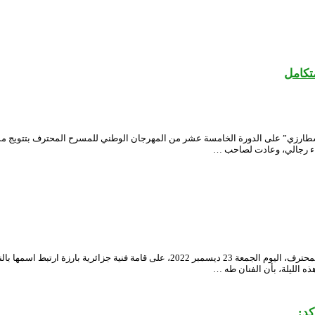
 الوطني الجزائري “محي الدين بشطارزي” على الدورة الخامسة عشر من المهرجان الوطني للمسرح الم
اء رجالي، وعادت لصاحب …
سلطت أضواء السهرة الافتتاحية للطبعة الخامسة عشر للمهرجان الوطني للمسرح المحترف، ال
ه الليلة، بأن الفنان طه …
كد: