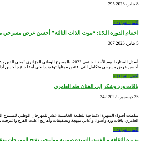
8 يناير، 2023
295
أكمل القراءة »
اختتام الدورة الـ15: “موت الذات الثالثة” أحسن عرض مسرحي متكامل
5 يناير، 2023
307
أسدل الستار، اليوم الأحد 1 جانفي 2023، بالمسرح
أحسن عرض مسرحي متكامل التي اقتنص ممثلها توفيق رابحي أيضا جائزة أحسن أد
أكمل القراءة »
باقات ورد وشكر إلى الفنان طه العامري
25 ديسمبر، 2022
242
العامري. باقات ورد وأضواء وأغاني مبهجة وتصفيقات وأهازيج أعلنت الفرح واعترفت هذ
أكمل القراءة »
وزيرة الثقافة و الفنون السيدة صورية مولوجي تفتح المهرجان وتؤ