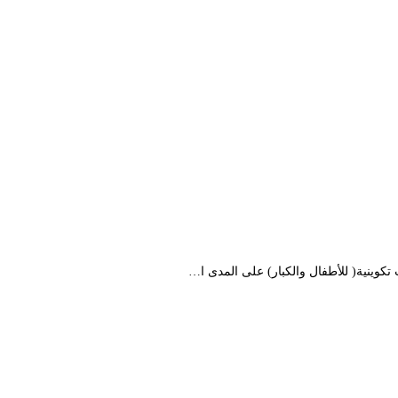
كوينية( للأطفال والكبار) على المدى ا…