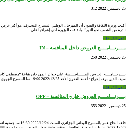
25 ديسمبر، 2022
312
أكدت وزيرة الثقافة والفنون أن المهرجان الوطني المسرح المحترف، هو أكبر عرض م
نادرة من الشغف نحو النور”. وأضافت الوزيرة لدى إشرافها على …
أكمل القراءة »
بــــرنـــامــــج العروض داخل المنافسة – IN
25 ديسمبر، 2022
258
سيف الدين بوهة إخراج : أحمد العقون الأحد 2022/12/25 19:00 سا المسرح الجهوي العلمة عنوان العرض: موت الذات الثالثة …
أكمل القراءة »
بــــرنـــامــــج العروض خارج المنافسة – OFF
25 ديسمبر، 2022
353
2022/12/26 16:30 سا تعاوينة الطاسيلي – قسنطينة عنوان العرض : .com قصرة الثلاثاء 2022/12/27 16:30 …