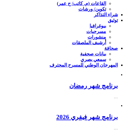
القاعات (م. كاتب/ ح عمر)
تكوين/ ورشات
شراء التذاكر
توثيق
بيوغرافيا
مسرحيات
منشورات
أرشيف الملصقات
صحافة
بيانات صحفية
سمعي بصري
المهرجان الوطني للمسرح المحترف
برنامج شهر رمضان
…
برنامج شهر فيفري 2026
…