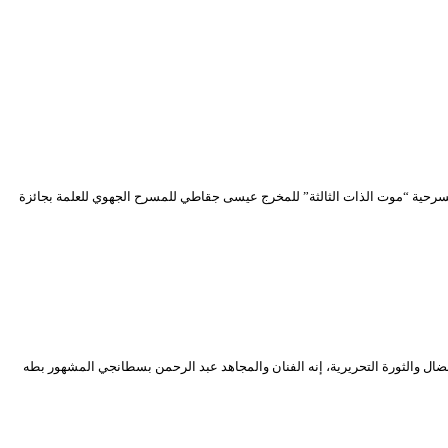
حترف بتتويج مسرحية “موت الذات الثالثة” للمخرج عيسى جقاطي للمسرح الجهوي للعلمة بجائزة
يوم الجمعة 23 ديسمبر 2022، على قامة فنية جزائرية بارزة ارتبط اسمها بالنضال والثورة التحريرية، إنه الفنان والمجاهد عبد الرحمن بسطانجي المشهور بطه