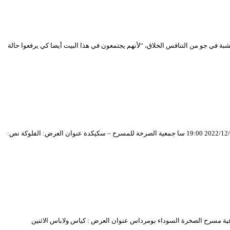
 في جو من التنافس الخلاق، “لأنهم يجتمعون في هذا البيت أيضا كي يرفعوا حالة
بــــرنـــامــــج العروض المــنـــافــــسة على جوائز المهرجان بقاعة “مصطفى كاتب” بالمسرح الوطني الجزائري الجمعة 2022/12/23 19:00 سا حفل الافتتاح السبت 2022/12/24 19:00 سا جمعية الصرخة للمسرح – سكيكدة عنوان العرض: الفلوكة نص:
سبت 2022/12/24 16:30 سا جمعية انس – سطيف عنوان العرض : تفضلي يا آنسة الاحد 2022/12/25 16:30 سا الجمعية الثقافية مسرح الصخرة السوداء بومرداس عنوان العرض : كياس ولاباس الاثنين