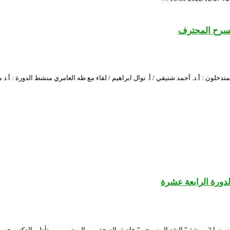
لمسرح المحترف
التحرير للمسرح المتدخلون : أ.د. أحمد شنيقي / أ. نوال ابراهيم / لقاء مع طه العامري منشط ا
دورة الرابعة عشرة