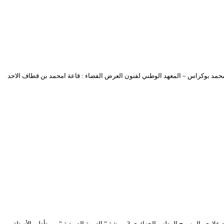
لدورة : أ.د محمد بوكراس – المعهد الوطني لفنون العرض الفضاء : قاعة امحمد بن قطاف الاحد
1- ورشة المسرح الإذاعي من تأطير المسرحي مـحمد شلوش في المركز الجزائري للسينما 2- ورشة ” النقد المسرحي” خاصة بالصحفيين والمهتمين من تأطير الدكتور حميد علاوي بالمسرح الوطني الجزائري 3- ورشة ” التربية الصوتية ” من تأطير الأستاذ