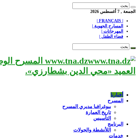
الجمعة , 7 أغسطس 2026
| FRANÇAIS |
المسارح الجهوية |
المهرجانات |
فضاء الطفل |
www.tna.dz الم
العميد «محي الدين بشطارزي».
أخبارنا
المسرح
بيوغرافيا مديري المسرح
تاريخ العمارة
التأسيس
البرنامج
اللأنشطة والجولات
خدمات