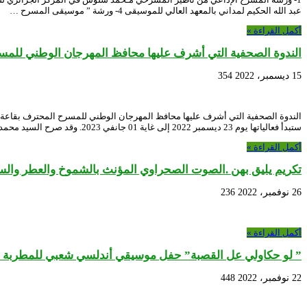
عبد الله الحكيم لمداني بالمعهد العالي للموسيقى 4- ورشة ” موسيقى المسرح …
أكمل القراءة »
الندوة الصحفية التي أشرف عليها محافظ المهرجان الوطني للم
15 ديسمبر، 2022
354
ستبدأ فعالياتها يوم 23 ديسمبر 2022 إلى غاية 01 جانفي 2023. وقد صرح السيد محمد يحياوي …
أكمل القراءة »
تكريم يليق بهن .الصوت الصحراوي المؤنث بالشموخ والعطر والسح
26 نوفمبر، 2022
236
أكمل القراءة »
” لو حكاولي عل القصبة” حفل موسيقي أندلسي شعبي للمطربة ليل
22 نوفمبر، 2022
448