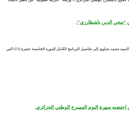
ي “محي الدين باشطارزي”.
الندوة الصحفية التي أشرف عليها محافظ المهرجان الوطني للمسرح المحترف بقاعة “امحمد بن قطاف” بالمسرح الوطني الجزائري “محي الدين باشطارزي”. حيث تطرق السيد محمد يحياوي إلى تفاصيل البرنامج الكامل للدورة الخامسة عشرة (15) التي
 احتضنه سهرة اليوم المسرح الوطني الجزائري.