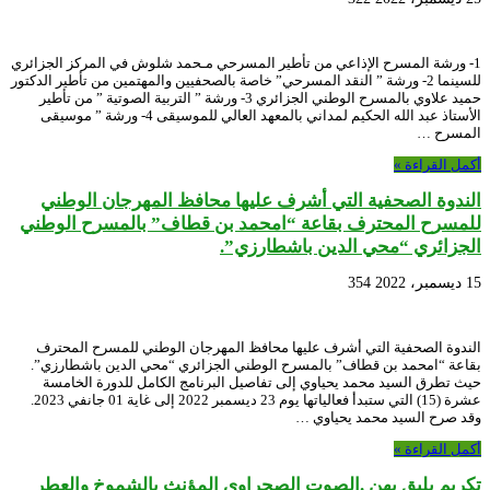
1- ورشة المسرح الإذاعي من تأطير المسرحي مـحمد شلوش في المركز الجزائري
للسينما 2- ورشة ” النقد المسرحي” خاصة بالصحفيين والمهتمين من تأطير الدكتور
حميد علاوي بالمسرح الوطني الجزائري 3- ورشة ” التربية الصوتية ” من تأطير
الأستاذ عبد الله الحكيم لمداني بالمعهد العالي للموسيقى 4- ورشة ” موسيقى
المسرح …
أكمل القراءة »
الندوة الصحفية التي أشرف عليها محافظ المهرجان الوطني
للمسرح المحترف بقاعة “امحمد بن قطاف” بالمسرح الوطني
الجزائري “محي الدين باشطارزي”.
15 ديسمبر، 2022
354
الندوة الصحفية التي أشرف عليها محافظ المهرجان الوطني للمسرح المحترف
بقاعة “امحمد بن قطاف” بالمسرح الوطني الجزائري “محي الدين باشطارزي”.
حيث تطرق السيد محمد يحياوي إلى تفاصيل البرنامج الكامل للدورة الخامسة
عشرة (15) التي ستبدأ فعالياتها يوم 23 ديسمبر 2022 إلى غاية 01 جانفي 2023.
وقد صرح السيد محمد يحياوي …
أكمل القراءة »
تكريم يليق بهن .الصوت الصحراوي المؤنث بالشموخ والعطر