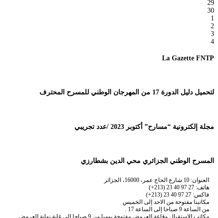
29
30
1
2
3
4
La Gazette FNTP
لتحميل دليل الدورة 17 من المهرجان الوطني للمسرح المحترف
مجلة إلكترونية “مسارح” أكتوبر 2023 /عدد تجريبي
المسرح الوطني الجزائري محي الدين بشطارزي
العنوان: 10 شارع الحاج عمر، 16000، الجزائر
هاتف: 27 97 40 23 (213+)
فاكس: 27 97 40 23 (213+)
مكاتبنا مفتوحة من الاحد إلى الخميس
من الساعة 9 صباحا إلى الساعة 17 .
مكاتب الاستقبال وقاعة العروض مفتوحة يوميا من 9 صباحا إلى غاية نهاية العروض.