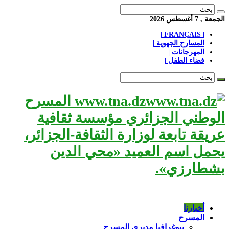
الجمعة , 7 أغسطس 2026
| FRANÇAIS |
المسارح الجهوية |
المهرجانات |
فضاء الطفل |
www.tna.dz المسرح
الوطني الجزائري مؤسسة ثقافية
عريقة تابعة لوزارة الثقافة-الجزائر،
يحمل اسم العميد «محي الدين
بشطارزي».
أخبارنا
المسرح
بيوغرافيا مديري المسرح