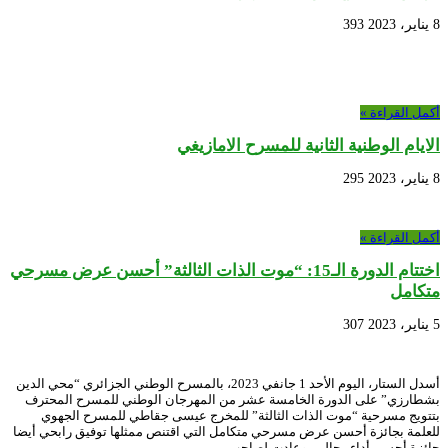
8 يناير، 2023
393
أكمل القراءة »
الايام الوطنية الثانية للمسرح الامازيغي
8 يناير، 2023
295
أكمل القراءة »
اختتام الدورة الـ15: “موت الذات الثالثة” أحسن عرض مسرحي
متكامل
5 يناير، 2023
307
أسدل الستار، اليوم الأحد 1 جانفي 2023، بالمسرح الوطني الجزائري “محي الدين
بشطارزي” على الدورة الخامسة عشر من المهرجان الوطني للمسرح المحترف
بتتويج مسرحية “موت الذات الثالثة” للمخرج عيسى جقاطي للمسرح الجهوي
للعلمة بجائزة أحسن عرض مسرحي متكامل التي اقتنص ممثلها توفيق رابحي أيضا
جائزة أحسن أداء رجالي، وعادت لصاحب …