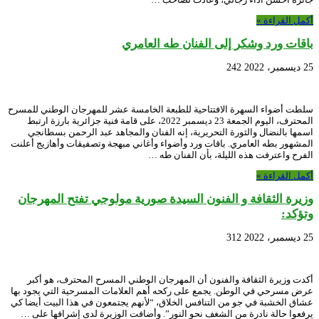
أكمل القراءة »
باقات ورد وشكر إلى الفنان طه العامري
25 ديسمبر، 2022
242
سلطت أضواء السهرة الافتتاحية للطبعة الخامسة عشر للمهرجان الوطني للمسرح
المحترف، اليوم الجمعة 23 ديسمبر 2022، على قامة فنية جزائرية بارزة ارتبط
اسمها بالنضال والثورة التحريرية، إنه الفنان والمجاهد عبد الرحمن بسطانجي
المشهور بطه العامري. باقات ورد وأضواء وأغاني مبهجة وتصفيقات وأهازيج أعلنت
الفرح واعترفت هذه الليلة، بأن الفنان طه …
أكمل القراءة »
وزيرة الثقافة و الفنون السيدة صورية مولوجي تفتح المهرجان
وتؤكد:
25 ديسمبر، 2022
312
أكدت وزيرة الثقافة والفنون أن المهرجان الوطني المسرح المحترف، هو أكبر
عرض مسرحي في الوطن. يجمع على ركحه أهم العلامات المسرحية التي يجود بها
عشاق الخشبة في جو من التنافس الخلاق، “لأنهم يجتمعون في هذا البيت أيضا كي
يرفعوا حالة نادرة من الشغف نحو النور”. وأضافت الوزيرة لدى إشرافها على …