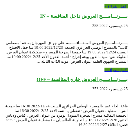
أكمل القراءة »
بــــرنـــامــــج العروض داخل المنافسة – IN
25 ديسمبر، 2022
258
بــــرنـــامــــج العروض المــنـــافــــسة على جوائز المهرجان بقاعة “مصطفى
كاتب” بالمسرح الوطني الجزائري الجمعة 2022/12/23 19:00 سا حفل الافتتاح
السبت 2022/12/24 19:00 سا جمعية الصرخة للمسرح – سكيكدة عنوان العرض:
الفلوكة نص: سيف الدين بوهة إخراج : أحمد العقون الأحد 2022/12/25 19:00 سا
المسرح الجهوي العلمة عنوان العرض: موت الذات الثالثة …
أكمل القراءة »
بــــرنـــامــــج العروض خارج المنافسة – OFF
25 ديسمبر، 2022
353
قاعة الحاج عمر بالمسرح الوطني الجزائري السبت 2022/12/24 16:30 سا جمعية
انس – سطيف عنوان العرض : تفضلي يا آنسة الاحد 2022/12/25 16:30 سا
الجمعية الثقافية مسرح الصخرة السوداء بومرداس عنوان العرض : كياس ولاباس
الاثنين 2022/12/26 16:30 سا تعاوينة الطاسيلي – قسنطينة عنوان العرض : .com
قصرة الثلاثاء 2022/12/27 16:30 …