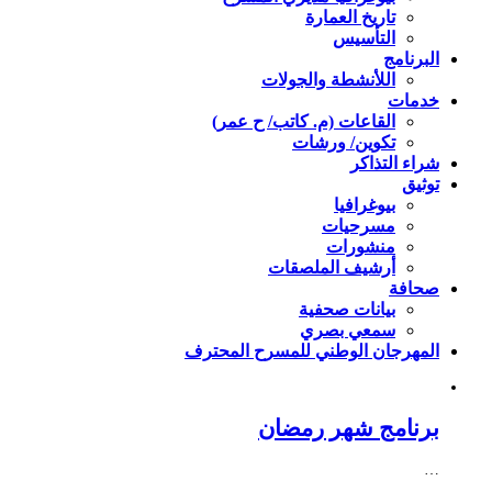
تاريخ العمارة
التأسيس
البرنامج
اللأنشطة والجولات
خدمات
القاعات (م. كاتب/ ح عمر)
تكوين/ ورشات
شراء التذاكر
توثيق
بيوغرافيا
مسرحيات
منشورات
أرشيف الملصقات
صحافة
بيانات صحفية
سمعي بصري
المهرجان الوطني للمسرح المحترف
برنامج شهر رمضان
…