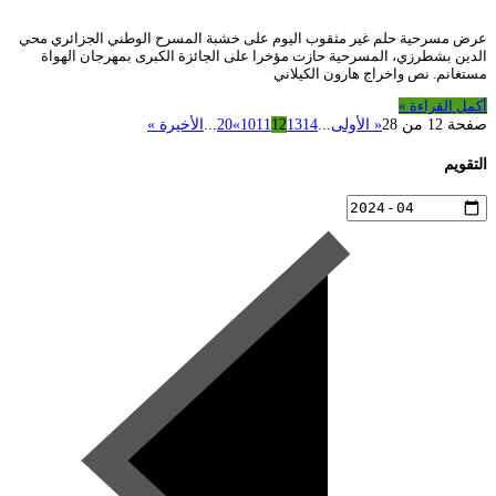
عرض مسرحية حلم غير مثقوب اليوم على خشبة المسرح الوطني الجزائري محي
الدين بشطرزي، المسرحية حازت مؤخرا على الجائزة الكبرى بمهرجان الهواة
مستغانم. نص واخراج هارون الكيلاني
أكمل القراءة »
صفحة 12 من 28
« الأولى
...
14
13
12
11
10
»
20
...
الأخيرة »
التقويم