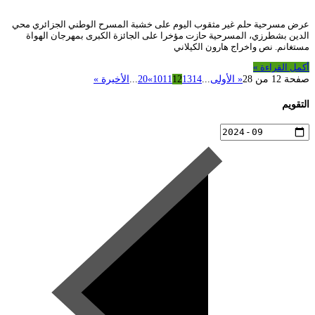
عرض مسرحية حلم غير مثقوب اليوم على خشبة المسرح الوطني الجزائري محي
الدين بشطرزي، المسرحية حازت مؤخرا على الجائزة الكبرى بمهرجان الهواة
مستغانم. نص واخراج هارون الكيلاني
أكمل القراءة »
صفحة 12 من 28
« الأولى
...
14
13
12
11
10
»
20
...
الأخيرة »
التقويم