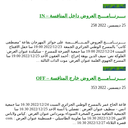
أكمل القراءة »
بــــرنـــامــــج العروض داخل المنافسة – IN
25 ديسمبر، 2022
258
بــــرنـــامــــج العروض المــنـــافــــسة على جوائز المهرجان بقاعة “مصطفى
كاتب” بالمسرح الوطني الجزائري الجمعة 2022/12/23 19:00 سا حفل الافتتاح
السبت 2022/12/24 19:00 سا جمعية الصرخة للمسرح – سكيكدة عنوان العرض:
الفلوكة نص: سيف الدين بوهة إخراج : أحمد العقون الأحد 2022/12/25 19:00 سا
المسرح الجهوي العلمة عنوان العرض: موت الذات الثالثة …
أكمل القراءة »
بــــرنـــامــــج العروض خارج المنافسة – OFF
25 ديسمبر، 2022
353
قاعة الحاج عمر بالمسرح الوطني الجزائري السبت 2022/12/24 16:30 سا جمعية
انس – سطيف عنوان العرض : تفضلي يا آنسة الاحد 2022/12/25 16:30 سا
الجمعية الثقافية مسرح الصخرة السوداء بومرداس عنوان العرض : كياس ولاباس
الاثنين 2022/12/26 16:30 سا تعاوينة الطاسيلي – قسنطينة عنوان العرض : .com
قصرة الثلاثاء 2022/12/27 16:30 …