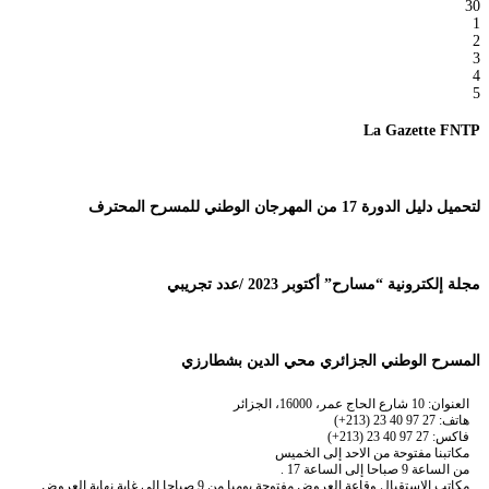
30
1
2
3
4
5
La Gazette FNTP
لتحميل دليل الدورة 17 من المهرجان الوطني للمسرح المحترف
مجلة إلكترونية “مسارح” أكتوبر 2023 /عدد تجريبي
المسرح الوطني الجزائري محي الدين بشطارزي
العنوان: 10 شارع الحاج عمر، 16000، الجزائر
هاتف: 27 97 40 23 (213+)
فاكس: 27 97 40 23 (213+)
مكاتبنا مفتوحة من الاحد إلى الخميس
من الساعة 9 صباحا إلى الساعة 17 .
مكاتب الاستقبال وقاعة العروض مفتوحة يوميا من 9 صباحا إلى غاية نهاية العروض.