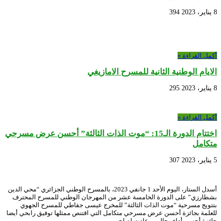
8 يناير، 2023
394
أكمل القراءة »
الايام الوطنية الثانية للمسرح الامازيغي
8 يناير، 2023
295
أكمل القراءة »
اختتام الدورة الـ15: “موت الذات الثالثة” أحسن عرض مسرحي
متكامل
5 يناير، 2023
307
أسدل الستار، اليوم الأحد 1 جانفي 2023، بالمسرح الوطني الجزائري “محي الدين
بشطارزي” على الدورة الخامسة عشر من المهرجان الوطني للمسرح المحترف
بتتويج مسرحية “موت الذات الثالثة” للمخرج عيسى جقاطي للمسرح الجهوي
للعلمة بجائزة أحسن عرض مسرحي متكامل التي اقتنص ممثلها توفيق رابحي أيضا
جائزة أحسن أداء رجالي، وعادت لصاحب …