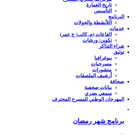
تاريخ العمارة
التأسيس
البرنامج
اللأنشطة والجولات
خدمات
القاعات (م. كاتب/ ح عمر)
تكوين/ ورشات
شراء التذاكر
توثيق
بيوغرافيا
مسرحيات
منشورات
أرشيف الملصقات
صحافة
بيانات صحفية
سمعي بصري
المهرجان الوطني للمسرح المحترف
برنامج شهر رمضان
…