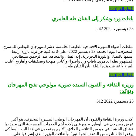
أكمل القراءة »
باقات ورد وشكر إلى الفنان طه العامري
25 ديسمبر، 2022
242
سلطت أضواء السهرة الافتتاحية للطبعة الخامسة عشر للمهرجان الوطني للمسرح
المحترف، اليوم الجمعة 23 ديسمبر 2022، على قامة فنية جزائرية بارزة ارتبط
اسمها بالنضال والثورة التحريرية، إنه الفنان والمجاهد عبد الرحمن بسطانجي
المشهور بطه العامري. باقات ورد وأضواء وأغاني مبهجة وتصفيقات وأهازيج أعلنت
الفرح واعترفت هذه الليلة، بأن الفنان طه …
أكمل القراءة »
وزيرة الثقافة و الفنون السيدة صورية مولوجي تفتح المهرجان
وتؤكد:
25 ديسمبر، 2022
312
أكدت وزيرة الثقافة والفنون أن المهرجان الوطني المسرح المحترف، هو أكبر
عرض مسرحي في الوطن. يجمع على ركحه أهم العلامات المسرحية التي يجود بها
عشاق الخشبة في جو من التنافس الخلاق، “لأنهم يجتمعون في هذا البيت أيضا كي
يرفعوا حالة نادرة من الشغف نحو النور”. وأضافت الوزيرة لدى إشرافها على …