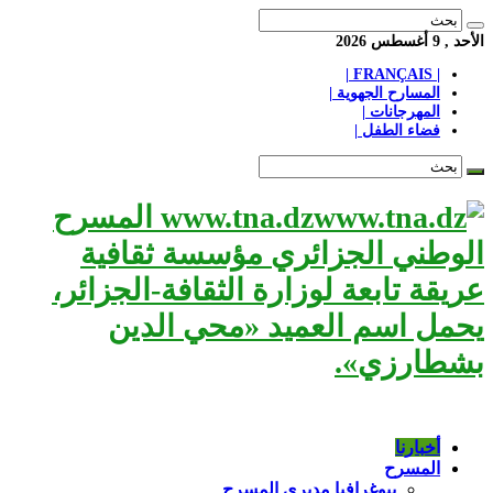
الأحد , 9 أغسطس 2026
| FRANÇAIS |
المسارح الجهوية |
المهرجانات |
فضاء الطفل |
www.tna.dz المسرح
الوطني الجزائري مؤسسة ثقافية
عريقة تابعة لوزارة الثقافة-الجزائر،
يحمل اسم العميد «محي الدين
بشطارزي».
أخبارنا
المسرح
بيوغرافيا مديري المسرح