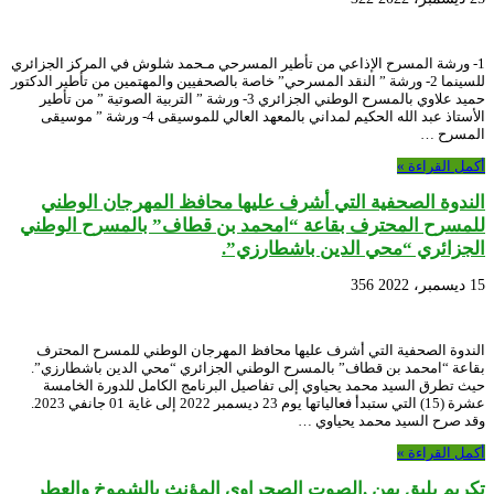
1- ورشة المسرح الإذاعي من تأطير المسرحي مـحمد شلوش في المركز الجزائري
للسينما 2- ورشة ” النقد المسرحي” خاصة بالصحفيين والمهتمين من تأطير الدكتور
حميد علاوي بالمسرح الوطني الجزائري 3- ورشة ” التربية الصوتية ” من تأطير
الأستاذ عبد الله الحكيم لمداني بالمعهد العالي للموسيقى 4- ورشة ” موسيقى
المسرح …
أكمل القراءة »
الندوة الصحفية التي أشرف عليها محافظ المهرجان الوطني
للمسرح المحترف بقاعة “امحمد بن قطاف” بالمسرح الوطني
الجزائري “محي الدين باشطارزي”.
15 ديسمبر، 2022
356
الندوة الصحفية التي أشرف عليها محافظ المهرجان الوطني للمسرح المحترف
بقاعة “امحمد بن قطاف” بالمسرح الوطني الجزائري “محي الدين باشطارزي”.
حيث تطرق السيد محمد يحياوي إلى تفاصيل البرنامج الكامل للدورة الخامسة
عشرة (15) التي ستبدأ فعالياتها يوم 23 ديسمبر 2022 إلى غاية 01 جانفي 2023.
وقد صرح السيد محمد يحياوي …
أكمل القراءة »
تكريم يليق بهن .الصوت الصحراوي المؤنث بالشموخ والعطر