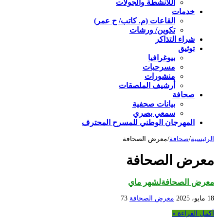
اللأنشطة والجولات
خدمات
القاعات (م. كاتب/ ح عمر)
تكوين/ ورشات
شراء التذاكر
توثيق
بيوغرافيا
مسرحيات
منشورات
أرشيف الملصقات
صحافة
بيانات صحفية
سمعي بصري
المهرجان الوطني للمسرح المحترف
الرئيسية
/
صحافة
/
معرض الصحافة
معرض الصحافة
معرض الصحافةلشهر ماي
18 مايو، 2025
معرض الصحافة
73
أكمل القراءة »