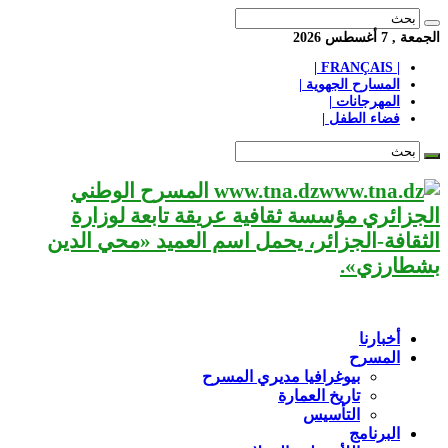
الجمعة , 7 أغسطس 2026
| FRANÇAIS |
المسارح الجهوية |
المهرجانات |
فضاء الطفل |
www.tna.dz المسرح الوطني
الجزائري مؤسسة ثقافية عريقة تابعة لوزارة
الثقافة-الجزائر، يحمل اسم العميد «محي الدين
بشطارزي».
أخبارنا
المسرح
بيوغرافيا مديري المسرح
تاريخ العمارة
التأسيس
البرنامج