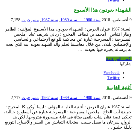
Twitter
الشهداء يعودون هذا الأسبوع
9 أغسطس، 2018
سنة 1980 — سنة 1989
,
سنة 1987
,
مسرحيات
7,158
السنة: 1987 عنوان العرض : الشـهداء يعودون هذا الأسـبوع المؤلف : الطاهر
وطار اقتباس : امحمد بن قطاف المخرج : زياني شريف عياد ملخص
المسرحية : المسرحية عبارة عن محاكمة للواقع الإجتماعي والسياسي
والإقتصادي للبلاد، من خلال معايشتنا لحلم والد الشهيد بعودة ابنه الذي بعث
له برسالة يخبره فيها بعودته. …
أكمل القراءة »
شاركها
Facebook
Twitter
أغنية الغابــة
9 أغسطس، 2018
سنة 1980 — سنة 1989
,
سنة 1987
,
مسرحيات
2,717
السنة: 1987 عنوان العرض : أغـنية الغابــة المؤلف : ليسا أوكرينكا المخرج :
حميدة آيت الحاج ملخص المسرحية : المسرحية عبارة عن أسطورة خيالية،
تحكي قصة فنان شاب يلتقي بفتاة في غابة مسحورة فيتزوجها. لكن هذا
الزواج سرعان ما يبطل بسبب استحالة التعايش بين البشر والأشباح. التوزيع :
دليلة حليلو …