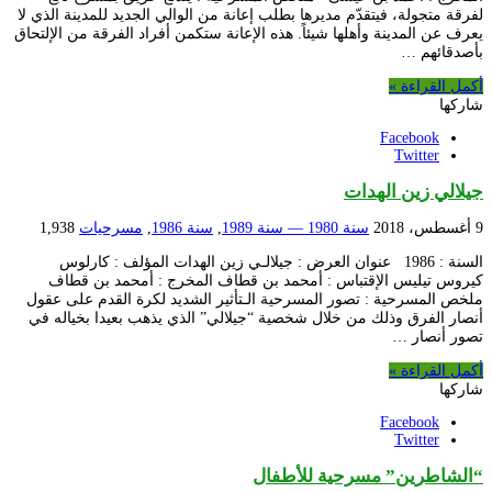
لفرقة متجولة، فيتقدّم مديرها بطلب إعانة من الوالي الجديد للمدينة الذي لا
يعرف عن المدينة وأهلها شيئاً. هذه الإعانة ستكمن أفراد الفرقة من الإلتحاق
بأصدقائهم …
أكمل القراءة »
شاركها
Facebook
Twitter
جيلالي زين الهدات
9 أغسطس، 2018
سنة 1980 — سنة 1989
,
سنة 1986
,
مسرحيات
1,938
السنة : 1986 عنوان العرض : جيلالـي زين الهدات المؤلف : كارلوس
كيروس تيليس الإقتباس : أمحمد بن قطاف المخرج : أمحمد بن قطاف
ملخص المسرحية : تصور المسرحية الـتأثير الشديد لكرة القدم على عقول
أنصار الفرق وذلك من خلال شخصية “جيلالي” الذي يذهب بعيدا بخياله في
تصور أنصار …
أكمل القراءة »
شاركها
Facebook
Twitter
“الشاطرين” مسرحية للأطفال