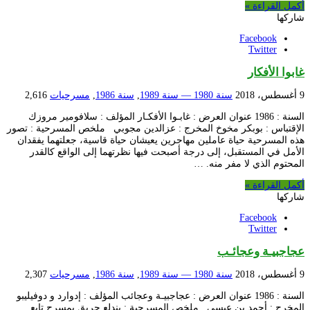
أكمل القراءة »
شاركها
Facebook
Twitter
غابوا الأفكار
9 أغسطس، 2018
سنة 1980 — سنة 1989
,
سنة 1986
,
مسرحيات
2,616
السنة : 1986 عنوان العرض : غابـوا الأفكـار المؤلف : سلافومير مروزك
الإقتباس : بوبكر مخوخ المخرج : عزالدين مجوبي ملخص المسرحية : تصور
هذه المسرحية حياة عاملين مهاجرين يعيشان حياة قاسية، جعلتهما يفقدان
الأمل في المستقبل، إلى درجة أصبحت فيها نظرتهما إلى الواقع كالقدر
المحتوم الذي لا مفر منه. …
أكمل القراءة »
شاركها
Facebook
Twitter
عجاجبيـة وعجائـب
9 أغسطس، 2018
سنة 1980 — سنة 1989
,
سنة 1986
,
مسرحيات
2,307
السنة : 1986 عنوان العرض : عجاجبيـة وعجائب المؤلف : إدوارد و دوفيليبو
المخرج : أحمد بن عيسى ملخص المسرحية : يندلع حريق بمسرح تابع