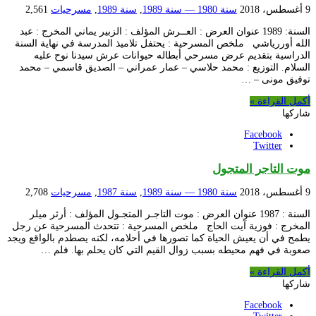
9 أغسطس، 2018
سنة 1980 — سنة 1989
,
سنة 1989
,
مسرحيات
2,561
السنة: 1989 عنوان العرض : العــرش المؤلف : الزبير يماني المخرج : عبد
الله أوررياشي ملخص المسرحية : يحتفل تلاميذ المدرسة في نهاية السنة
الدراسية بتقديم عرض مسرحي أبطاله حيوانات عرش سيدنا نوح عليه
السلام. التوزيع : محمد حلاسي – عمار عمراني – الصديق قاسمي – محمد
توفيق مونى – …
أكمل القراءة »
شاركها
Facebook
Twitter
موت التاجر المتجول
9 أغسطس، 2018
سنة 1980 — سنة 1989
,
سنة 1987
,
مسرحيات
2,708
السنة : 1987 عنوان العرض : موت التاجـر المتجـول المؤلف : أرثر ميلر
المخرج : فوزية آيت الحاج ملخص المسرحية : تتحدث المسرحية عن رجل
يطمح في أن يعيش الحياة كما تصورها في أحلامه، لكنه يصطدم بالواقع ويجد
صعوبة في فهم محيطه بسبب زوال القيم التي كان يحلم بها. فلم …
أكمل القراءة »
شاركها
Facebook