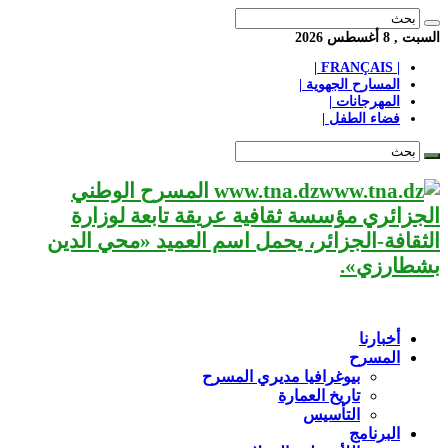
السبت , 8 أغسطس 2026
| FRANÇAIS |
المسارح الجهوية |
المهرجانات |
فضاء الطفل |
www.tna.dz المسرح الوطني
الجزائري مؤسسة ثقافية عريقة تابعة لوزارة
الثقافة-الجزائر، يحمل اسم العميد «محي الدين
بشطارزي».
أخبارنا
المسرح
بيوغرافيا مديري المسرح
تاريخ العمارة
التأسيس
البرنامج