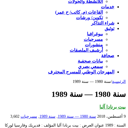
اللأنشطة والجولات
خدمات
القاعات (م. كاتب/ ح عمر)
تكوين/ ورشات
شراء التذاكر
توثيق
بيوغرافيا
مسرحيات
منشورات
أرشيف الملصقات
صحافة
بيانات صحفية
سمعي بصري
المهرجان الوطني للمسرح المحترف
الرئيسية
/
سنة 1980 — سنة 1989
سنة 1980 — سنة 1989
بيت برنادا آلبا
9 أغسطس، 2018
سنة 1980 — سنة 1989
,
سنة 1989
,
مسرحيات
3,602
السنة : 1989 عنوان العرض : بيت برنادا آلبا المؤلف : فديريك وقارسيا لوركا