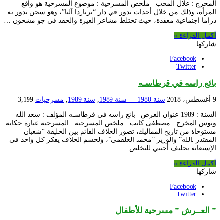
المخرج : علال المحب ملخص المسرحية : موضوع المسرحية هو واقع
المرأة، وذلك من خلال أحداث تدور في دار “برناردا آلبا”، وهو سجن تدور به
دراما اجتماعية معقدة، حيث تختلط مشاعر الغيرة والحقد في جو مشحون …
أكمل القراءة »
شاركها
Facebook
Twitter
بائع راسه في قرطاسـه
9 أغسطس، 2018
سنة 1980 — سنة 1989
,
سنة 1989
,
مسرحيات
3,199
السنة : 1989 عنوان العرض : بائع راسه في قرطاسـه المؤلف : سعد الله
ونوس المخرج : مصطفى كاتب ملخص المسرحية : المسرحية عبارة حكاية
مستوحاة من تاريخ المماليك، تصور الخلاف القائم بين الخليفة “شعبان
المقتدر بالله” والوزير “محمد العلقمي”، ولحسم الخلاف يفكر كل واحد في
الإستعانة بحليف أجنبي للتخلص …
أكمل القراءة »
شاركها
Facebook
Twitter
” العــرش ” مسرحية للأطفال