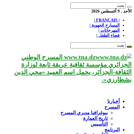
الأحد , 9 أغسطس 2026
| FRANÇAIS |
المسارح الجهوية |
المهرجانات |
فضاء الطفل |
www.tna.dz المسرح الوطني
الجزائري مؤسسة ثقافية عريقة تابعة لوزارة
الثقافة-الجزائر، يحمل اسم العميد «محي الدين
بشطارزي».
أخبارنا
المسرح
بيوغرافيا مديري المسرح
تاريخ العمارة
التأسيس
البرنامج