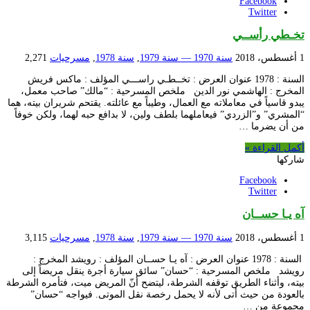
Facebook
Twitter
تخـطي رأســي
1 أغسطس، 2018
سنة 1970 — سنة 1979
,
سنة 1978
,
مسرحيات
2,271
السنة : 1978 عنوان العرض : تخــطـي راســـي المؤلف : ماكس فريش
المخرج : الهاشمي نور الدين ملخص المسرحية : “مالك” صاحب معمل،
يبدو قاسياً في معاملاته مع العمال، وطيباً مع عائلته. يقتحم شريران بيته، هما
“المشري” و”الزردي” فيعاملهما بلطف ولين، لا بدافع حبه لهما، ولكن خوفاً
من أن يضرما …
أكمل القراءة »
شاركها
Facebook
Twitter
آه يـا حســان
1 أغسطس، 2018
سنة 1970 — سنة 1979
,
سنة 1978
,
مسرحيات
3,115
السنة : 1978 عنوان العرض : آه يـا حســان المؤلف : رويشد المخرج :
رويشد ملخص المسرحية : “حسان” سائق سيارة أجرة ينقل مريضاً إلى
بيته، وأثناء الطريق توقفه الشرطة، ليتضح أنّ المريض ميت، فتأمره الشرطة
بالعودة من حيث أتى لأنه لا يحمل رخصة نقل الموتى. فيواجه “حسان”
مجموعة من …