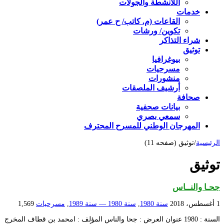
اللأنشطة والجولات
خدمات
القاعات (م. كاتب/ ح عمر)
تكوين/ ورشات
شراء التذاكر
توثيق
بيوغرافيا
مسرحيات
منشورات
أرشيف الملصقات
صحافة
بيانات صحفية
سمعي بصري
المهرجان الوطني للمسرح المحترف
الرئيسية
/
توثيق (صفحه 11)
توثيق
جحـا والنــاس
1 أغسطس، 2018
سنة 1980
,
سنة 1980 — سنة 1989
,
مسرحيات
1,569
السنة : 1980 عنوان العرض : جحا والناس المؤلف : امحمد بن قطاف المخرج