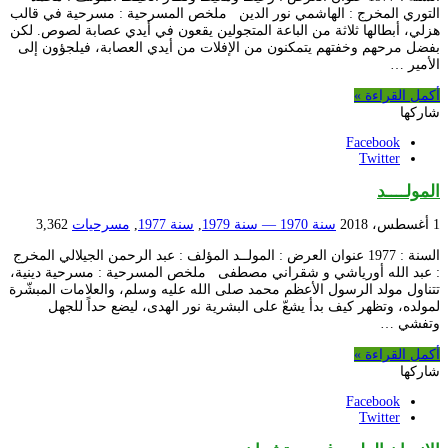
التوري المخرج : الهاشمي نور الدين ملخص المسرحية : مسرحية في قالب
هزلي، أبطالها ثلاثة من الباعة المتجولين يقعون في أيدي عصابة لصوص. لكن
بفضل مرحهم وخفتهم يتمكنون من الإفلات من أيدي العصابة، فيلجؤون إلى
الأمير …
أكمل القراءة »
شاركها
Facebook
Twitter
المولــــد
1 أغسطس، 2018
سنة 1970 — سنة 1979
,
سنة 1977
,
مسرحيات
3,362
السنة : 1977 عنوان العرض : المولــد المؤلف : عبد الرحمن الجيلالي المخرج
: عبد الله أورياشي و شقراني مصطفى ملخص المسرحية : مسرحية دينية،
تتناول مولد الرسول الأعظم محمد صلى الله عليه وسلم، والعلامات المبشّرة
لمولده، وتظهر كيف بدأ يشعّ على البشرية نور الهدى، ليضع حداً للجهل
وتفشي …
أكمل القراءة »
شاركها
Facebook
Twitter