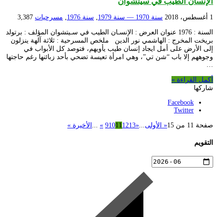
الإنسان الطيب في سيتشوان
1 أغسطس، 2018
سنة 1970 — سنة 1979
,
سنة 1976
,
مسرحيات
3,387
السنة : 1976 عنوان العرض : الإنسـان الطيب في سـيتشوان المؤلف : برتولد
بريخت المخرج : الهاشمي نور الدين ملخص المسرحية : ثلاثة آلهة ينزلون
إلى الأرض على أمل ايجاد إنسان طيب يأويهم، فتوصد كل الأبواب في
وجوههم إلا باب “شن تي”، وهي امرأة تعيسة تضحي بأحد زبائنها رغم حاجتها
…
أكمل القراءة »
شاركها
Facebook
Twitter
صفحة 11 من 15
« الأولى
...
«
13
12
11
10
9
»
...
الأخيرة »
التقويم