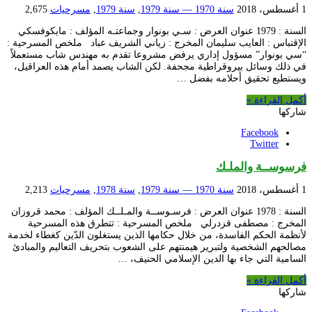
1 أغسطس، 2018
سنة 1970 — سنة 1979
,
سنة 1979
,
مسرحيات
2,675
السنة : 1979 عنوان العرض : سـي بونوار وجماعتـه المؤلف : مايكوفسكي
الإقتباس : العايب سليمان المخرج : زياني الشريف عباد ملخص المسرحية :
“سي بونوار” مسؤول إداري يرفض مشروعا تقدم به مهندس شاب مستعملاً
في ذلك وسائل بيروقراطية مجحفة. لكن الشاب يصمد أمام هذه العراقيل،
ويستطيع تحقيق أحلامه بفضل …
أكمل القراءة »
شاركها
Facebook
Twitter
فرسوســة والملـك
1 أغسطس، 2018
سنة 1970 — سنة 1979
,
سنة 1978
,
مسرحيات
2,213
السنة : 1978 عنوان العرض : فرسـوســة والمـلــك المؤلف : محمد قروزان
المخرج : مصطفى قزدرلي ملخص المسرحية : تتطرق هذه المسرحية
لأنظمة الحكم الفاسدة، من خلال حكامها الذين يستغلون الدّين كغطاء لخدمة
مصالحهم الشخصية ولتبرير هيمنتهم على الشعوب بتحريف التعاليم والمبادئ
السامية التي جاء بها الدين الإسلامي الحنيف، …
أكمل القراءة »
شاركها