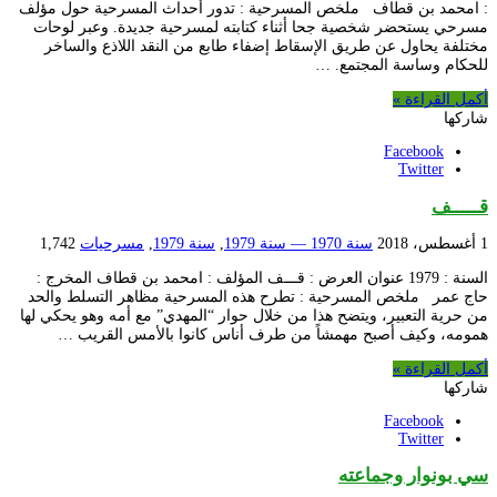
: امحمد بن قطاف ملخص المسرحية : تدور أحداث المسرحية حول مؤلف
مسرحي يستحضر شخصية جحا أثناء كتابته لمسرحية جديدة. وعبر لوحات
مختلفة يحاول عن طريق الإسقاط إضفاء طابع من النقد اللاذع والساخر
للحكام وساسة المجتمع. …
أكمل القراءة »
شاركها
Facebook
Twitter
قـــــف
1 أغسطس، 2018
سنة 1970 — سنة 1979
,
سنة 1979
,
مسرحيات
1,742
السنة : 1979 عنوان العرض : قـــف المؤلف : امحمد بن قطاف المخرج :
حاج عمر ملخص المسرحية : تطرح هذه المسرحية مظاهر التسلط والحد
من حرية التعبير، ويتضح هذا من خلال حوار “المهدي” مع أمه وهو يحكي لها
همومه، وكيف أصبح مهمشاً من طرف أناس كانوا بالأمس القريب …
أكمل القراءة »
شاركها
Facebook
Twitter
سي بونوار وجماعته