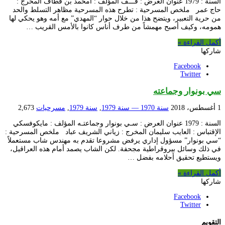
السنة : 1979 عنوان العرض : قـــف المؤلف : امحمد بن قطاف المخرج :
حاج عمر ملخص المسرحية : تطرح هذه المسرحية مظاهر التسلط والحد
من حرية التعبير، ويتضح هذا من خلال حوار “المهدي” مع أمه وهو يحكي لها
همومه، وكيف أصبح مهمشاً من طرف أناس كانوا بالأمس القريب …
أكمل القراءة »
شاركها
Facebook
Twitter
سي بونوار وجماعته
1 أغسطس، 2018
سنة 1970 — سنة 1979
,
سنة 1979
,
مسرحيات
2,673
السنة : 1979 عنوان العرض : سـي بونوار وجماعتـه المؤلف : مايكوفسكي
الإقتباس : العايب سليمان المخرج : زياني الشريف عباد ملخص المسرحية :
“سي بونوار” مسؤول إداري يرفض مشروعا تقدم به مهندس شاب مستعملاً
في ذلك وسائل بيروقراطية مجحفة. لكن الشاب يصمد أمام هذه العراقيل،
ويستطيع تحقيق أحلامه بفضل …
أكمل القراءة »
شاركها
Facebook
Twitter
التقويم