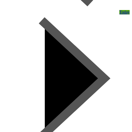
Today