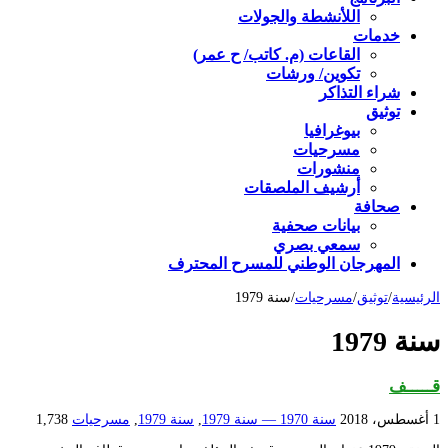
اللأنشطة والجولات
خدمات
القاعات (م. كاتب/ ح عمر)
تكوين/ ورشات
شراء التذاكر
توثيق
بيوغرافيا
مسرحيات
منشورات
أرشيف الملصقات
صحافة
بيانات صحفية
سمعي بصري
المهرجان الوطني للمسرح المحترف
الرئيسية
/
توثيق
/
مسرحيات
/
سنة 1979
سنة 1979
قـــــف
1 أغسطس، 2018
سنة 1970 — سنة 1979
,
سنة 1979
,
مسرحيات
1,738