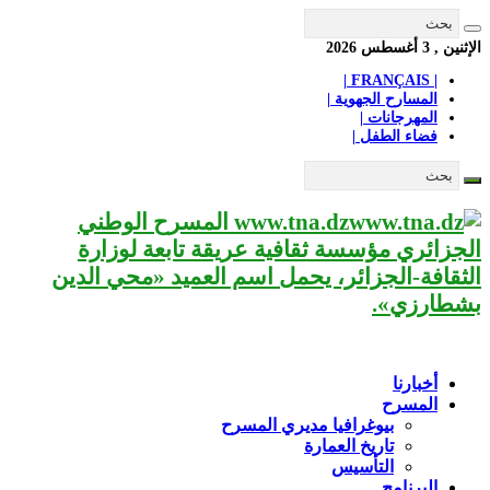
الإثنين , 3 أغسطس 2026
| FRANÇAIS |
المسارح الجهوية |
المهرجانات |
فضاء الطفل |
www.tna.dz المسرح الوطني
الجزائري مؤسسة ثقافية عريقة تابعة لوزارة
الثقافة-الجزائر، يحمل اسم العميد «محي الدين
بشطارزي».
أخبارنا
المسرح
بيوغرافيا مديري المسرح
تاريخ العمارة
التأسيس
البرنامج