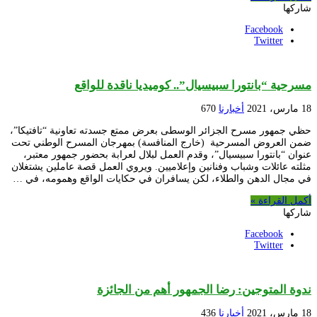
شاركها
Facebook
Twitter
مسرحية “بانتورا سبيسيال”.. كوميديا ناقدة للواقع
18 مارس، 2021
أخبارنا
670
حظي جمهور مسرح الجزائر الوسطى بعرض ممتع جسدته تعاونية “تافتيكا”،
ضمن العروض المسرحية (خارج المنافسة) بمهرجان المسرح الوطني تحت
عنوان “بانتورا سبيسيال”، وقدم العمل لبلال لعرابة بحضور جمهور معتبر،
مثلته عائلات وشباب وفنانين وإعلاميين. ويروي العمل قصة عاملين يشتغلان
في مجال الدهن والطلاء، لكن يسافران في حكايات الواقع وهمومه، في …
أكمل القراءة »
شاركها
Facebook
Twitter
ندوة المتوجين: رضا الجمهور أهم من الجائزة
18 مارس، 2021
أخبارنا
436