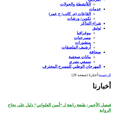
اللأنشطة والجولات
خدمات
القاعات (م. كاتب/ ح عمر)
تكوين/ ورشات
شراء التذاكر
توثيق
بيوغرافيا
مسرحيات
منشورات
أرشيف الملصقات
صحافة
بيانات صحفية
سمعي بصري
المهرجان الوطني للمسرح المحترف
الرئيسية
/
أخبارنا (صفحه 28)
أخبارنا
فيصل الأحمر: طبعة رابعة لـ “أمين العلواني” دليل على نجاح
الرواية