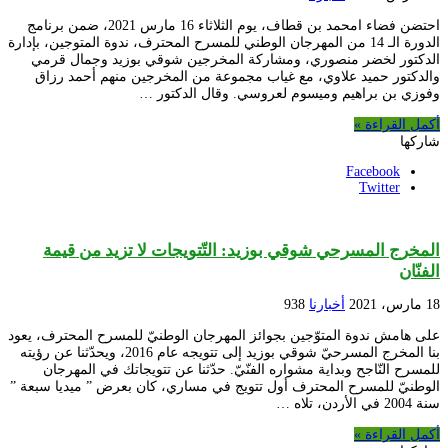
احتضن فضاء امحمد بن قطاف، يوم الثلاثاء 16 مارس 2021، ضمن برنامج
الدورة الـ 14 من المهرجان الوطني للمسرح المحترف، ندوة المتوجين، بإدارة
الدكتور لخضر منصوري، ومشاركة المخرجين شوقي بوزيد وجمال قرمي
والدكتور حميد علاوي، مع غياب مجموعة من المخرجين منهم أحمد رزاق
وفوزي بن براهيم وميسوم لعروسي. وقال الدكتور …
أكمل القراءة »
شاركها
Facebook
Twitter
المخرج المسرحي شوقي بوزيد: التّتويجات لا تزيد من قيمة
الفنّان
18 مارس، 2021
أخبارنا
938
على هامش ندوة المتوّجين بجوائز المهرجان الوطنيّ للمسرح المحترف، يعود
بنا المخرج المسرحيّ شوقي بوزيد إلى تتويجه عام 2016، ويحدّثنا عن رؤيته
للمسرح النّاجح وبداية مشواره الفنّيّ. حدّثنا عن تتويجاتك في المهرجان
الوطنيّ للمسرح المحترف أول تتويج في مساري، كان بعرض ” ميديا سبعة ”
سنة 2004 في الأردن، تلاه …
أكمل القراءة »