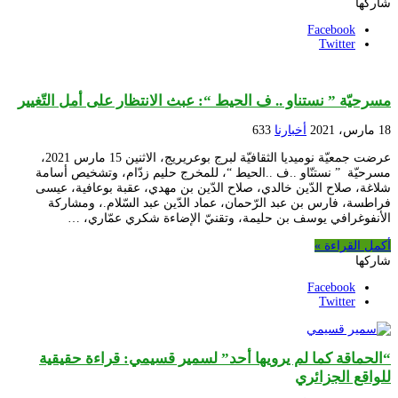
شاركها
Facebook
Twitter
مسرحيّة ” نستناو .. ف الحيط “: عبث الانتظار على أمل التّغيير
18 مارس، 2021
أخبارنا
633
عرضت جمعيّة نوميديا الثقافيّة لبرج بوعريريج، الاثنين 15 مارس 2021،
مسرحيّة ” نستنّاو ..ف ..الحيط “، للمخرج حليم زدّام، وتشخيص أسامة
شلاغة، صلاح الدّين خالدي، صلاح الدّين بن مهدي، عقبة بوعافية، عيسى
فراطسة، فارس بن عبد الرّحمان، عماد الدّين عبد السّلام.، ومشاركة
الأنفوغرافي يوسف بن حليمة، وتقنيّ الإضاءة شكري عمّاري، …
أكمل القراءة »
شاركها
Facebook
Twitter
“الحماقة كما لم يرويها أحد” لسمير قسيمي: قراءة حقيقية
للواقع الجزائري