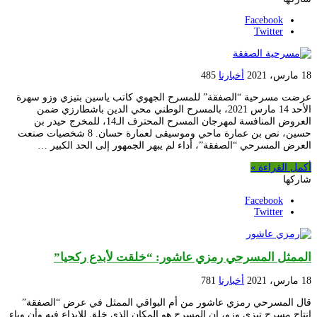
Facebook
Twitter
18 مارس، 2021
أخبارنا
485
عرضت مسرحية “الصفقة” للمسرح الجهوي كاتب ياسين بتيزي وزو سهرة
الأحد 14 مارس 2021، بالمسرح الوطني محي الدين باشطارزي ضمن
العروض المنافسة لمهرجان المسرح المحترف الـ14، للمخرج حيدر بن
حسين، نص بن عمارة ماحي وموسيقى لعمارة حسان. 8 شخصيات صنعت
العرض المسرحي “الصفقة”، أداء لم يبهر الجمهور إلى الحد الكبير …
أكمل القراءة »
شاركها
Facebook
Twitter
الممثل المسرحي رمزي عاشور: “خلقت لأبدع ركحيا”
18 مارس، 2021
أخبارنا
781
قال المسرحي رمزي عاشور من أم البواقي الممثل في عرض “الصفقة”
انتاج مسرح تيزي وزو، إن المسرح هو المكان الذي خلق للإبداع فيه وأن وباء