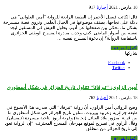
18 مارس، 2021
أخبارنا
917
قال الكاتب فيصل الأحمر إن الطبعة الرابعة للرواية “أمين العلواني” هي
دلالة على نجاحها، يصنف موضوعها في الخيال العلمي وتروي قصة ممسرحة
بشكل ما، تحكي بين صفحاتها عن أديب يحاول العيش في المستقبل ليجد
نفسه بين أسوار الماضي. كيف وجدت مبادرة المسرح الوطني الجزائري
باستفاضة الرواية؟ إن دعوة المسرح نفسه …
أكمل القراءة »
شاركها
Facebook
Twitter
أمين الزاوي: “نيرفانا” تتناول تاريخ الجزائر في شكل أسطوري
18 مارس، 2021
أخبارنا
763
وضح الروائي أمين الزاوي، أنّ رواية “نيرفانا” التي صدرت هذا الأسبوع في
طبعة جزائرية وعربية ببيروت، تتناول تاريخ الجزائر في شكل أسطوري ما
بين قرية أميزور ببلاد القبائل (بجاية) وقرية أربوز بناحية مسيردة (تلمسان).
وقال الزاوي في تصريح لموقع مهرجان المسرح المحترف، “إن الرواية تعود
إلى تاريخ الجزائر من منطلق …
أكمل القراءة »