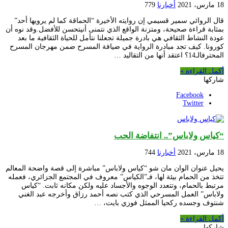
18 مارس، 2021
أخبارنا
779
قال الروائي سمير قسيمي إن روايته الأخيرة “الحماقة كما لم يرويها أحد”
بمثابة قراءة صحيحة، ومتزنة الواقع الذي نتمنى أنيتحسن للأفضل.وقد نوه أن
عودة النشاط الثقافي هي بادرة جميلة تجعلنا نتأمل للحياة الثقافية ما بعد
كورونا. كيف تجد مبادرة الرواية في ضيافة المسرح ضمن مهرجان المسرح
المحترفالـ14؟ اعتقد أنها من التقاليد …
أكمل القراءة »
شاركها
Facebook
Twitter
“كياس ولاباس”.. انتفاضة الحب
18 مارس، 2021
أخبارنا
744
يحيل عنوان الوان مان شو “كياس ولاباس” مباشرة إلى قصة واضحة المعالم
تتخذ من الحمام بيئة لها، فـ”الكياس” معروف في المجتمع الجزائري، فعمله
مرتبط بالحمام، وتتعدد الوجوه والأجساد عليه ولكن مكانه ثابت. “كياس
ولاباس” العمل المسرحي الذي كتب نصه أحمد رزاق وأخرجه عبد الغني
شنتوف وجسده ركحيا الممثل فوزي بايت، …
أكمل القراءة »
شاركها