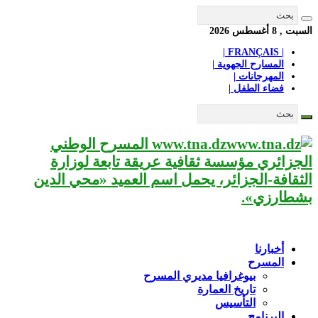
السبت , 8 أغسطس 2026
| FRANÇAIS |
المسارح الجهوية |
المهرجانات |
فضاء الطفل |
www.tna.dz المسرح الوطني
الجزائري مؤسسة ثقافية عريقة تابعة لوزارة
الثقافة-الجزائر، يحمل اسم العميد «محي الدين
بشطارزي».
أخبارنا
المسرح
بيوغرافيا مديري المسرح
تاريخ العمارة
التأسيس
البرنامج