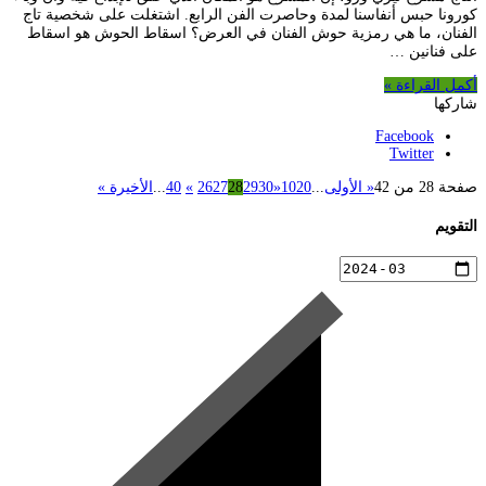
كورونا حبس أنفاسنا لمدة وحاصرت الفن الرابع. اشتغلت على شخصية تاج
الفنان، ما هي رمزية حوش الفنان في العرض؟ اسقاط الحوش هو اسقاط
على فنانين …
أكمل القراءة »
شاركها
Facebook
Twitter
صفحة 28 من 42
« الأولى
...
20
10
«
30
29
28
27
26
»
40
...
الأخيرة »
التقويم