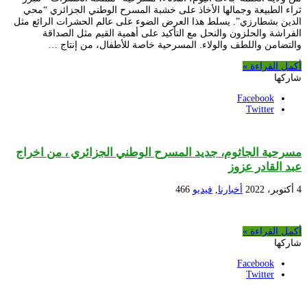
ثراء الطبيعة وجمالها الأخاذ على خشبة المسرح الوطني الجزائري “محي
الدين بشطارزي”. يسلط هذا العرض الضوء على عالم الحشرات الرائع مثل
الفراشة والحلزون والنحل مع التأكيد على أهمية القيم مثل الصداقة
والتضامن واللطف والولاء. المسرحية خاصة للأطفال، من إنتاج …
أكمل القراءة »
شاركها
Facebook
Twitter
مسرحية الجاثوم، جديد المسرح الوطني الجزائري ، من اخراج
عبد القادر عزوز
4 أكتوبر، 2022
أخبارنا
,
فيديو
466
أكمل القراءة »
شاركها
Facebook
Twitter