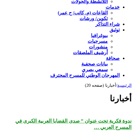
اللأنشطة والجولات
خدمات
القاعات (م. كاتب/ ح عمر)
تكوين/ ورشات
شراء التذاكر
توثيق
بيوغرافيا
مسرحيات
منشورات
أرشيف الملصقات
صحافة
بيانات صحفية
سمعي بصري
المهرجان الوطني للمسرح المحترف
الرئيسية
/
أخبارنا (صفحه 20)
أخبارنا
ندوة فكرية تحت عنوان ” صدى القضايا العربية الكبرى في
المسرح العربي …