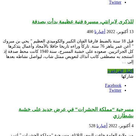
Twitter
للذكرى لابرانتي، مسيرة فنية عظيمة بدأت بصدفة
13 أكتوبر، 2022
أخبارنا
400
قبل 18 سنة بالضبط فارقنا الفنان الكبير والكوميدي العظيم ” يحي بن مبروك
” أعن عمر يناهز 76 سنة. تاركاً وراءه تاريخا حافلا بالأمجاد وأعمال يتذكرها
كل الجزائريين. صعوده على خشبة المسرح، سنة 1940 كانت محظ صدفة إذ
استنجد به مصطفى كاتب آنذاك لتعويض ممثل شاب، ليواصل نشاطه بعدها
إلى …
أكمل القراءة »
شاركها
Facebook
Twitter
مسرحية “مملكة الحشرات” في عرض جديد على خشبة
بشطارزي
4 أكتوبر، 2022
أخبارنا
528
من ولاية العلمة جاءت اليوم، الثلاثاء، مسرحية “مملكة الحشرات ” لتبرز