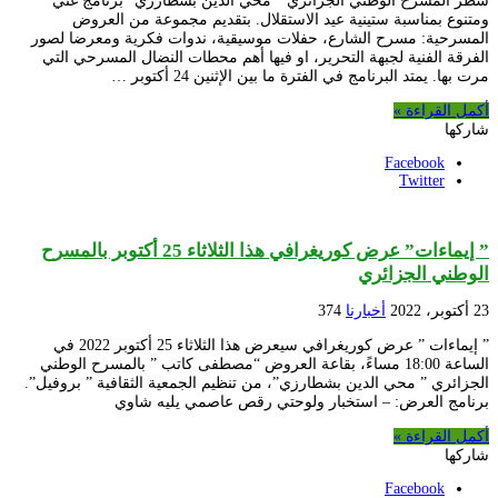
سطر المسرح الوطني الجزائري ” محي الدين بشطارزي” برنامج غني
ومتنوع بمناسبة ستينية عيد الاستقلال. بتقديم مجموعة من العروض
المسرحية: مسرح الشارع، حفلات موسيقية، ندوات فكرية ومعرضا لصور
الفرقة الفنية لجبهة التحرير، او فيها أهم محطات النضال المسرحي التي
مرت بها. يمتد البرنامج في الفترة ما بين الإثنين 24 أكتوبر …
أكمل القراءة »
شاركها
Facebook
Twitter
” إيماءات” عرض كوريغرافي هذا الثلاثاء 25 أكتوبر بالمسرح
الوطني الجزائري
23 أكتوبر، 2022
أخبارنا
374
” إيماءات ” عرض كوريغرافي سيعرض هذا الثلاثاء 25 أكتوبر 2022 في
الساعة 18:00 مساءً، بقاعة العروض “مصطفى كاتب ” بالمسرح الوطني
الجزائري ” محي الدين بشطارزي”، من تنظيم الجمعية الثقافية ” بروفيل”.
برنامج العرض: – استخبار ولوحتي رقص عاصمي يليه شاوي
أكمل القراءة »
شاركها
Facebook