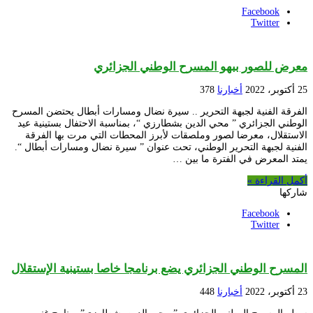
Facebook
Twitter
معرض للصور ببهو المسرح الوطني الجزائري
25 أكتوبر، 2022
أخبارنا
378
الفرقة الفنية لجبهة التحرير .. سيرة نضال ومسارات أبطال يحتضن المسرح
الوطني الجزائري ” محي الدين بشطارزي “، بمناسبة الاحتفال بستينية عيد
الاستقلال، معرضا لصور وملصقات لأبرز المحطات التي مرت بها الفرقة
الفنية لجبهة التحرير الوطني، تحت عنوان ” سيرة نضال ومسارات أبطال “.
يمتد المعرض في الفترة ما بين …
أكمل القراءة »
شاركها
Facebook
Twitter
المسرح الوطني الجزائري يضع برنامجا خاصا بستينية الإستقلال
23 أكتوبر، 2022
أخبارنا
448