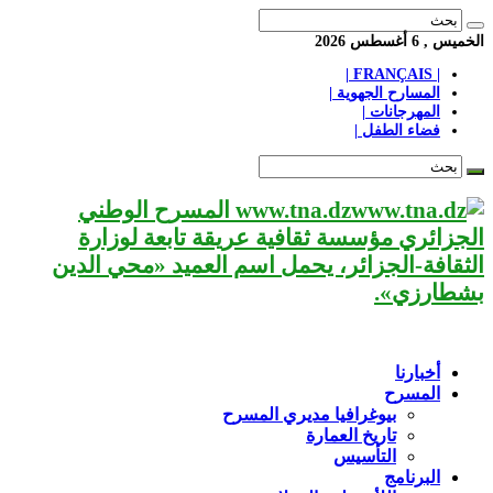
الخميس , 6 أغسطس 2026
| FRANÇAIS |
المسارح الجهوية |
المهرجانات |
فضاء الطفل |
www.tna.dz المسرح الوطني
الجزائري مؤسسة ثقافية عريقة تابعة لوزارة
الثقافة-الجزائر، يحمل اسم العميد «محي الدين
بشطارزي».
أخبارنا
المسرح
بيوغرافيا مديري المسرح
تاريخ العمارة
التأسيس
البرنامج