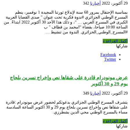
29 أكتوبر، 2022
أخبارنا
342
بمناسبة الإحتفال بمرور 68 سنة لإندلاع ثورتنا المجيدة 1 نوفمبر، ينظم
المسرح الوطني الجزائري #ندوة فكرية تحت عنوان ” صدى القضايا العربية
الكبرى في المسرح العربي … “، و ذلك هذا الأحد 30 أكتوبر 2022 ابتداءً. من
الساعة 10:00 صباحا، بفضاء “امحمد بن قطاف ” ب
#المسرح_الوطني_الحزائري. الندوة من تنشيط …
أكمل القراءة »
شاركها
Facebook
Twitter
عرض مونودرام قادرة على شقاها نص وإخراج نسرين بلحاج
يوم 29 و 30 اكتوبر
29 أكتوبر، 2022
أخبارنا
349
يتشرف المسرح الوطني الجزائري بدعوتكم لحضور عرض مونودرام :قادرة
على شقاها نص وإخراج نسرين بلحاج يوم 29 و 30 اكتوبر الساعة السادسة
مساء بالمسرح الوطني محي الدين بشطرزي.
أكمل القراءة »
شاركها