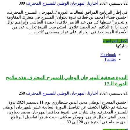
22 ديسمبر، 2024
أخبارنا
,
المهرجان الوطني للمسرح المحترف
309
في إطار البرنامج المرافق لفعاليات الدورة 17لمهرجان المسرح المحترف،
احتضن فضاء أمحمد بن قطاف ندوة بعنوان” المسرح في معترك المقاومة
والتحرير” نشطها كل من عبد الناصر خلاف، أحميدة العياشي وإبراهيم نوال
تحت إدارة الدكتور عبد الحميد علاوي. استعرضت الندوة تجارب عدد من
الأسماء المسرحية في الجزائر على غرار مصطفى كاتب، …
أكمل القراءة »
شاركها
Facebook
Twitter
الندوة صحفية للمهرجان الوطني للمسرح المحترف هذه ملامح
الدورة الـ17
21 ديسمبر، 2024
أخبارنا
,
المهرجان الوطني للمسرح المحترف
258
احتضن المسرح الوطني محي الدين بشطارزي يوم 11 ديسمبر 2024 ندوة
صحفية تم خلالها الكشف عن تفاصيل الدورة السابعة عشر للمهرجان الوطني
للمسرح المحترف. وقد شارك في الندوة محافظ المهرجان محمد يحياوي،
المدير الفني جمال قرمي، وبوبكر سكيني، حيث قدموا تفاصيل البرنامج
الذي سيقام في الفترة من 20 إلى 30 …