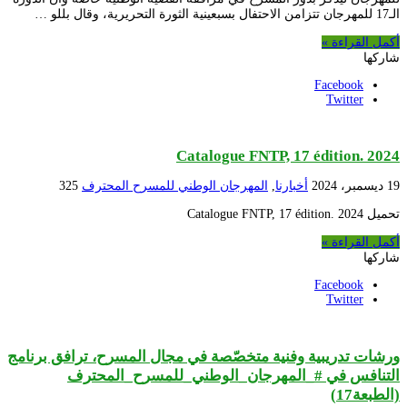
الـ17 للمهرجان تتزامن الاحتفال بسبعينية الثورة التحريرية، وقال بللو …
أكمل القراءة »
شاركها
Facebook
Twitter
Catalogue FNTP, 17 édition. 2024
19 ديسمبر، 2024
أخبارنا
,
المهرجان الوطني للمسرح المحترف
325
تحميل Catalogue FNTP, 17 édition. 2024
أكمل القراءة »
شاركها
Facebook
Twitter
ورشات تدريبية وفنية متخصّصة في مجال المسرح، ترافق برنامج
التنافس في #_المهرجان_الوطني_للمسرح_المحترف
(الطبعة17)