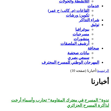
اللأنشطة والجولات
خدمات
القاعات (م. كاتب/ ح عمر)
تكوين/ ورشات
شراء التذاكر
توثيق
بيوغرافيا
مسرحيات
منشورات
أرشيف الملصقات
صحافة
بيانات صحفية
سمعي بصري
المهرجان الوطني للمسرح المحترف
الرئيسية
/
أخبارنا (صفحه 10)
أخبارنا
ندوة” المسرح في معترك المقاومة” تجارب وأسماء أرخت
لذاكرة المسرح الجزائري