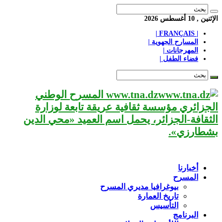
الإثنين , 10 أغسطس 2026
| FRANÇAIS |
المسارح الجهوية |
المهرجانات |
فضاء الطفل |
www.tna.dz المسرح الوطني
الجزائري مؤسسة ثقافية عريقة تابعة لوزارة
الثقافة-الجزائر، يحمل اسم العميد «محي الدين
بشطارزي».
أخبارنا
المسرح
بيوغرافيا مديري المسرح
تاريخ العمارة
التأسيس
البرنامج