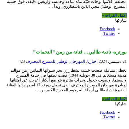
مختلفة، قدّموا لوحات فنّيّة مدّة ساعة وخمسة وأربعين دقيقة، فوق خشبة
المسرح الوطنيّ محي الدّين باشطارزي. وبدأ …
أكمل القراءة »
شاركها
Facebook
Twitter
بورتريه نادية طالبي… فنانة من زمن” النجمات”
21 ديسمبر، 2024
أخبارنا
,
المهرجان الوطني للمسرح المحترف
423
بخطى متثاقلة صعدت خشبة بشطارزي تجر سنواتها الثمانين (من مواليد
مدينة مستغانم في 30 جويلية 1944) قضت نصفها في خدمة المسرح
والسينما، وبصوت خجول ونبرات متأثرة بتواضع الكبار أعربت عن امتنانها
لمبادرة مهرجان المسرح المحترف الذي تحمل دورته 17 اسمها، إنها الفنانة
القديرة نادية طالبي أرملة المرحوم المخرج الكبير بن …
أكمل القراءة »
شاركها
Facebook
Twitter