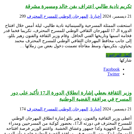
تكريم نادية طالبي اعتراف بفن خالد ومسيرة مشرقة
21 ديسمبر، 2024
أخبارنا
,
المهرجان الوطني للمسرح المحترف
299
استحقت الممثلة المسرحية والسينمائية نادية طالبي، ليلة أمس خلال افتتاح
الدورة الـ 17 للمهرجان الثقافي الوطني للمسرح المحترف، تكريما فخما قدر
فخامة اسمها وتاريخها الفني الحافل. وقام وزير الثقافة والفنون زهير بللو،
إلى جانب محافظ المهرجان الثقافي الوطني للمسرح المحترف محمد
يحياوي، بتكريمها، وسط مفاجأة تضمنت دخول بعض من زملائها …
أكمل القراءة »
شاركها
Facebook
Twitter
وزير الثقافة يعطي إشارة انطلاق الدورة الـ17 تأكيد على دور
المسرح في مرافقة القضية الوطنية
21 ديسمبر، 2024
أخبارنا
,
المهرجان الوطني للمسرح المحترف
174
أعطى وزير الثقافية والفنون، زهير بللو إشارة انطلاق المهرجان الوطني
للمسرح المحترف في دورته الـ17، بحضور كوكبة من المسرحيين ومدراء
المسارح الجهوية وكذا جمهور وعشاق الخشبة. واغتنم الوزير فرصة افتتاحه
للمهرجان ليذكر بدور المسرح في مرافقة القضية الوطنية خاصة وأن الدورة