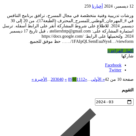
12 ديسمبر، 2024
أخبارنا
259
ورشات تدريبية وفنية متخصّصة في مجال المسرح، ترافق برنامج التنافس
في #_المهرجان_الوطني_للمسرح_المحترف (الطبعة17)، من 20 إلى 30
ديسمبر 2024. للاطلاع على شروط المشاركة أنقر على الرابط أسفله. ترسل
استمارة المشاركة على: ateliersfntp@gmail.com ، قبل تاريخ 17 ديسمبر
2024. ولتحميلها على الرابط: https://docs.google.com/
…/1FAIpQLSemEuaNys4…/viewform… حظ موفق للجميع.
أكمل القراءة »
شاركها
Facebook
Twitter
صفحة 10 من 42
« الأولى
...
«
12
11
10
9
8
»
40
30
20
...
الأخيرة »
التقويم