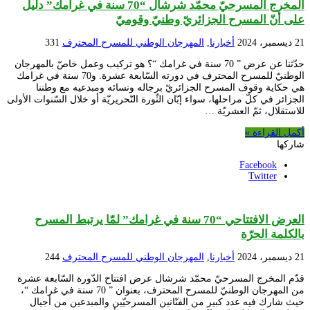
المخرج المسرحيّ محمّد شرشال “70 سنة في غرامك” دليل
على أنّ المسرح الجزائريّ وطنيّ وقوميّ
21 ديسمبر، 2024
أخبارنا
,
المهرجان الوطني للمسرح المحترف
331
حدّثنا عن عرض ” 70 سنة في غرامك “؟ هو تركيب وعمل خاصّ بالمهرجان
الوطنيّ للمسرح المحترف في دورته السّابعة عشرة. و70 سنة في غرامك
هي حكاية وقوف المسرح الجزائريّ برجاله ونسائه ومبدعيه مع وطننا
الجزائر في كلّ مراحلها، سواء إبّان الثّورة التّحريريّة أو خلال السّنوات الأولى
للاستقلال، ثمّ العشريّة …
أكمل القراءة »
شاركها
Facebook
Twitter
العرض الافتتاحي “70 سنة في غرامك” لمّا يرتبط المسرح
بالكلمة الحرّة
21 ديسمبر، 2024
أخبارنا
,
المهرجان الوطني للمسرح المحترف
244
قدّم المخرج المسرحيّ محمّد شرشال عرض افتتاح الدّورة السّابعة عشرة
من المهرجان الوطنيّ للمسرح المحترف، بعنوان ” 70 سنة في غرامك “،
حيث شارك فيه عدد كبير من الفنّانين المسرحيّين والمبدعين من أجيال