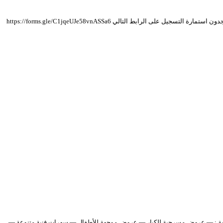
ابط التالي https://forms.gle/C1jqeUJe58vnASSa6
ح فنية : — عروض مسرحية للكبار — عروض موجهة للأطفال — سهرات فنية متنوعة —