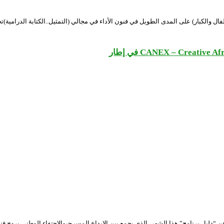
 المدى الطويل في فنون الأداء في مجالي (التمثيل..الكتابة الدرامية)تجدون استمارة التسجيل على الر
ن “دليل برنامج” هذا الشهر، الذي يجمع بين الإبداع المسرحيوالاحتفاء الوطني برو