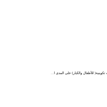
كوينية( للأطفال والكبار) على المدى ا…