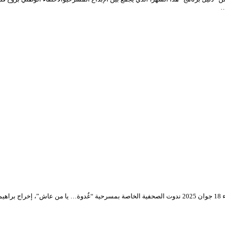
…
في أجواء فنية مليئة بالشغف والإبداع، احتضن المسرح الوطني الجزائري اليوم الأربعاء 18 جوان 2025 ندوت الصح