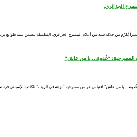
المسرح الجزائري.
اطلق بريد الجزائر إصداراً طابعياً مميزاً يُكرِّم من خلاله ستة من أعلام المسرح الجزائري. السلسلة 
ه المسرحية: “غُدوة… يا من عاش”
 …