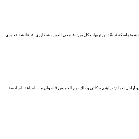
تتضمن ستة طوابع بريدية متماسكة تُجسِّد بورتريهات كل من: 🔹 محي الدين بشطارزي 🔹 عائشة عجوري
يسرّ المسرح الوطني الجزائري أن يقدّم لجمهوره الوفي أحدث إنتاجاته المسرحية: “غُدوة… يا من عاش” اقتباس حر من مسرحية “نزهة في الريف” للكاتب الإسباني فرناندو أرابال اخراج: براهيم بركاتي و ذلك يوم الخميس 19جوان من الساعة السادسة