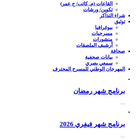
القاعات (م. كاتب/ ح عمر)
تكوين/ ورشات
شراء التذاكر
توثيق
بيوغرافيا
مسرحيات
منشورات
أرشيف الملصقات
صحافة
بيانات صحفية
سمعي بصري
المهرجان الوطني للمسرح المحترف
برنامج شهر رمضان
…
برنامج شهر فيفري 2026
…