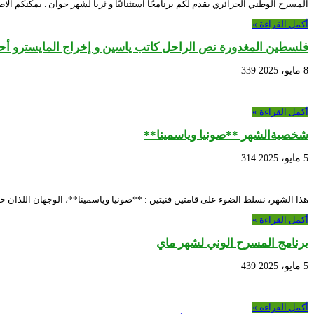
المسرح الوطني الجزائري يقدم لكم برنامجًا استثنائيًا و ثريا لشهر جوان . يمكنكم الاط
أكمل القراءة »
فلسطين المغدورة نص الراحل كاتب ياسين و إخراج المايسترو أ
8 مايو، 2025
339
أكمل القراءة »
شخصيةالشهر **صونيا وياسمينا**
5 مايو، 2025
314
هذا الشهر، نسلط الضوء على قامتين فنيتين : **صونيا وياسمينا**، الوجهان اللذان حو
أكمل القراءة »
برنامج المسرح الوني لشهر ماي
5 مايو، 2025
439
أكمل القراءة »