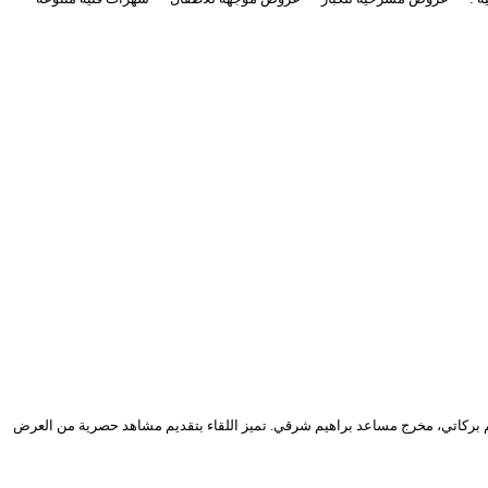
فية الخاصة بمسرحية “غُدوة… يا من عاش”، إخراج براهيم بركاتي، مخرج مساعد براهيم شرقي. تميز اللقاء بتقديم مشاهد حصرية من العرض