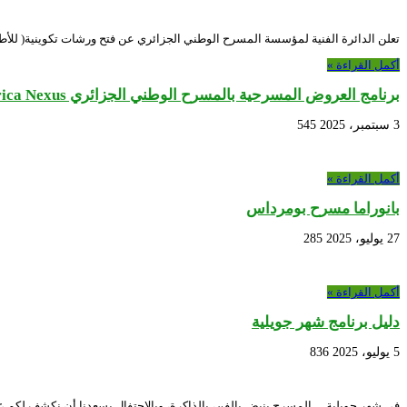
تعلن الدائرة الفنية لمؤسسة المسرح الوطني الجزائري عن فتح ورشات تكوينية( للأطفال والكبار) على
أكمل القراءة »
برنامج العروض المسرحية بالمسرح الوطني الجزائري CANEX – Creative Africa Nexus في إطار
3 سبتمبر، 2025
545
أكمل القراءة »
بانوراما مسرح بومرداس
27 يوليو، 2025
285
أكمل القراءة »
دليل برنامج شهر جويلية
5 يوليو، 2025
836
في شهر جويلية… المسرح ينبض بالفن، بالذاكرة، وبالاحتفال.يسعدنا أن نكشف لكم ع