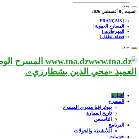
السبت , 8 أغسطس 2026
| FRANÇAIS |
المسارح الجهوية |
المهرجانات |
فضاء الطفل |
www.tna.dz الم
العميد «محي الدين بشطارزي».
أخبارنا
المسرح
بيوغرافيا مديري المسرح
تاريخ العمارة
التأسيس
البرنامج
اللأنشطة والجولات
خدمات