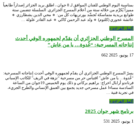
بمناسبة اليوم الوطني للفنان الموافق لـ 8 جوان ، اطلق بريد الجزائر إصداراً طابعياً
مميزاً يُكرِّم من خلاله ستة من أعلام المسرح الجزائري. السلسلة تتضمن ستة
طوابع بريدية متماسكة تُجسِّد بورتريهات كل من: 🔹 محي الدين بشطارزي 🔹
عائشة عجوري (كلثوم) 🔹 ولد عبد الرحمن كاكي 🔹 عبد القادر علولة …
أكمل القراءة »
المسرح الوطني الجزائري أن يقدّم لجمهوره الوفي أحدث
إنتاجاته المسرحية: “غُدوة… يا من عاش”
17 يونيو، 2025
662
يسرّ المسرح الوطني الجزائري أن يقدّم لجمهوره الوفي أحدث إنتاجاته المسرحية:
“غُدوة… يا من عاش” اقتباس حر من مسرحية “نزهة في الريف” للكاتب الإسباني
فرناندو أرابال اخراج: براهيم بركاتي و ذلك يوم الخميس 19جوان من الساعة
السادسة مساءا عمل مسرحي جديد يجمع بين العمق الإنساني والطرح الجريء،
في تجربة فنية …
أكمل القراءة »
برنامج شهر جوان 2025
1 يونيو، 2025
531