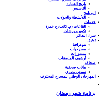
تاريخ العمارة
التأسيس
البرنامج
اللأنشطة والجولات
خدمات
القاعات (م. كاتب/ ح عمر)
تكوين/ ورشات
شراء التذاكر
توثيق
بيوغرافيا
مسرحيات
منشورات
أرشيف الملصقات
صحافة
بيانات صحفية
سمعي بصري
المهرجان الوطني للمسرح المحترف
برنامج شهر رمضان
…