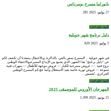
بانوراما مسرح بومرداس
27 يوليو، 2025
285
أكمل القراءة »
دليل برنامج شهر جويلية
5 يوليو، 2025
829
في شهر جويلية… المسرح ينبض بالفن، بالذاكرة، وبالاحتفال.يسعدنا أن نكشف لكم
عن “دليل برنامج” هذا الشهر، الذي يجمع بين الإبداع المسرحيوالاحتفاء الوطني
بروح فنية : — عروض مسرحية للكبار — عروض موجهة للأطفال — سهرات فنية
متنوعة — عروض ثورية خاصة بعيد الاستقلال وكما عوّدكم المسرح الوطني
الجزائري ، نُخصص …
أكمل القراءة »
المهرجان الأوروبي للموسيقى 2025
21 يونيو، 2025
1,309