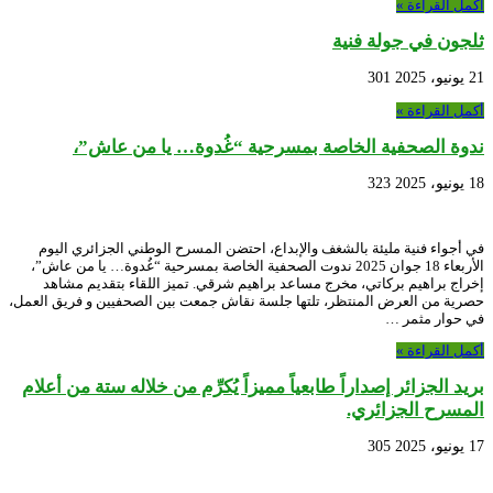
أكمل القراءة »
ثلجون في جولة فنية
21 يونيو، 2025
301
أكمل القراءة »
ندوة الصحفية الخاصة بمسرحية “غُدوة… يا من عاش”،
18 يونيو، 2025
323
في أجواء فنية مليئة بالشغف والإبداع، احتضن المسرح الوطني الجزائري اليوم
الأربعاء 18 جوان 2025 ندوت الصحفية الخاصة بمسرحية “غُدوة… يا من عاش”،
إخراج براهيم بركاتي، مخرج مساعد براهيم شرقي. تميز اللقاء بتقديم مشاهد
حصرية من العرض المنتظر، تلتها جلسة نقاش جمعت بين الصحفيين و فريق العمل،
في حوار مثمر …
أكمل القراءة »
بريد الجزائر إصداراً طابعياً مميزاً يُكرِّم من خلاله ستة من أعلام
المسرح الجزائري.
17 يونيو، 2025
305