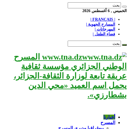
الخميس , 6 أغسطس 2026
| FRANÇAIS |
المسارح الجهوية |
المهرجانات |
فضاء الطفل |
www.tna.dz المسرح
الوطني الجزائري مؤسسة ثقافية
عريقة تابعة لوزارة الثقافة-الجزائر،
يحمل اسم العميد «محي الدين
بشطارزي».
أخبارنا
المسرح
بيوغرافيا مديري المسرح