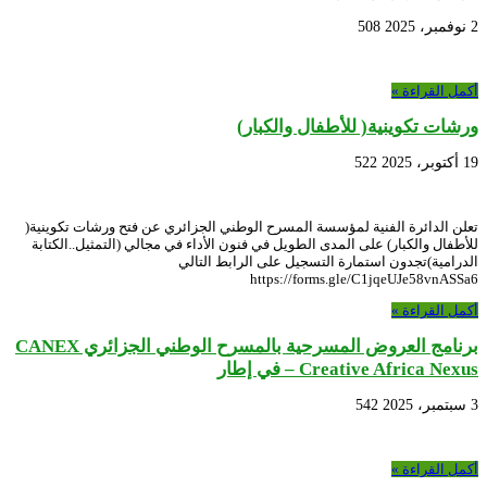
2 نوفمبر، 2025
508
أكمل القراءة »
ورشات تكوينية( للأطفال والكبار)
19 أكتوبر، 2025
522
تعلن الدائرة الفنية لمؤسسة المسرح الوطني الجزائري عن فتح ورشات تكوينية(
للأطفال والكبار) على المدى الطويل في فنون الأداء في مجالي (التمثيل..الكتابة
الدرامية)تجدون استمارة التسجيل على الرابط التالي
https://forms.gle/C1jqeUJe58vnASSa6
أكمل القراءة »
برنامج العروض المسرحية بالمسرح الوطني الجزائري CANEX
– Creative Africa Nexus في إطار
3 سبتمبر، 2025
542
أكمل القراءة »