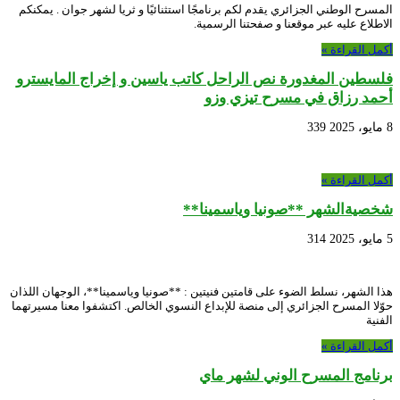
المسرح الوطني الجزائري يقدم لكم برنامجًا استثنائيًا و ثريا لشهر جوان . يمكنكم
الاطلاع عليه عبر موقعنا و صفحتنا الرسمية.
أكمل القراءة »
فلسطين المغدورة نص الراحل كاتب ياسين و إخراج المايسترو
أحمد رزاق في مسرح تيزي وزو
8 مايو، 2025
339
أكمل القراءة »
شخصيةالشهر **صونيا وياسمينا**
5 مايو، 2025
314
هذا الشهر، نسلط الضوء على قامتين فنيتين : **صونيا وياسمينا**، الوجهان اللذان
حوّلا المسرح الجزائري إلى منصة للإبداع النسوي الخالص. اكتشفوا معنا مسيرتهما
الفنية
أكمل القراءة »
برنامج المسرح الوني لشهر ماي