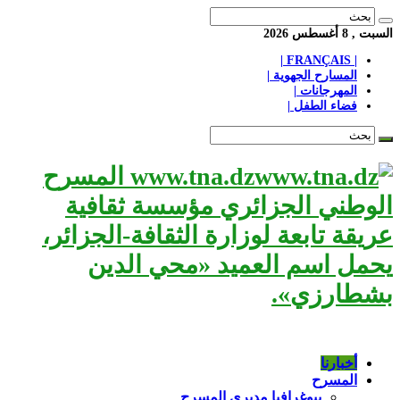
السبت , 8 أغسطس 2026
| FRANÇAIS |
المسارح الجهوية |
المهرجانات |
فضاء الطفل |
www.tna.dz المسرح
الوطني الجزائري مؤسسة ثقافية
عريقة تابعة لوزارة الثقافة-الجزائر،
يحمل اسم العميد «محي الدين
بشطارزي».
أخبارنا
المسرح
بيوغرافيا مديري المسرح