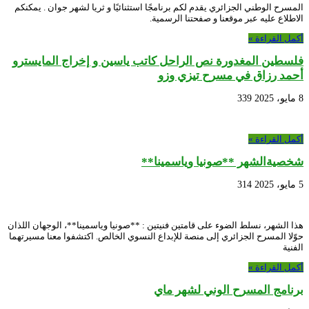
المسرح الوطني الجزائري يقدم لكم برنامجًا استثنائيًا و ثريا لشهر جوان . يمكنكم
الاطلاع عليه عبر موقعنا و صفحتنا الرسمية.
أكمل القراءة »
فلسطين المغدورة نص الراحل كاتب ياسين و إخراج المايسترو
أحمد رزاق في مسرح تيزي وزو
8 مايو، 2025
339
أكمل القراءة »
شخصيةالشهر **صونيا وياسمينا**
5 مايو، 2025
314
هذا الشهر، نسلط الضوء على قامتين فنيتين : **صونيا وياسمينا**، الوجهان اللذان
حوّلا المسرح الجزائري إلى منصة للإبداع النسوي الخالص. اكتشفوا معنا مسيرتهما
الفنية
أكمل القراءة »
برنامج المسرح الوني لشهر ماي