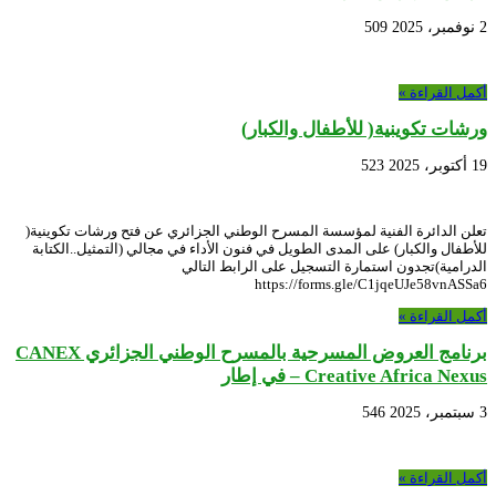
2 نوفمبر، 2025
509
أكمل القراءة »
ورشات تكوينية( للأطفال والكبار)
19 أكتوبر، 2025
523
تعلن الدائرة الفنية لمؤسسة المسرح الوطني الجزائري عن فتح ورشات تكوينية(
للأطفال والكبار) على المدى الطويل في فنون الأداء في مجالي (التمثيل..الكتابة
الدرامية)تجدون استمارة التسجيل على الرابط التالي
https://forms.gle/C1jqeUJe58vnASSa6
أكمل القراءة »
برنامج العروض المسرحية بالمسرح الوطني الجزائري CANEX
– Creative Africa Nexus في إطار
3 سبتمبر، 2025
546
أكمل القراءة »