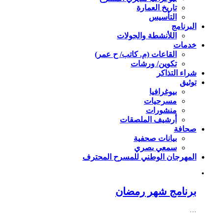
تاريخ العمارة
التأسيس
البرنامج
اللأنشطة والجولات
خدمات
القاعات (م. كاتب/ ح عمر)
تكوين/ ورشات
شراء التذاكر
توثيق
بيوغرافيا
مسرحيات
منشورات
أرشيف الملصقات
صحافة
بيانات صحفية
سمعي بصري
المهرجان الوطني للمسرح المحترف
برنامج شهر رمضان
…