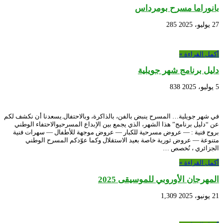
بانوراما مسرح بومرداس
27 يوليو، 2025
285
أكمل القراءة »
دليل برنامج شهر جويلية
5 يوليو، 2025
838
في شهر جويلية… المسرح ينبض بالفن، بالذاكرة، وبالاحتفال.يسعدنا أن نكشف لكم
عن “دليل برنامج” هذا الشهر، الذي يجمع بين الإبداع المسرحيوالاحتفاء الوطني
بروح فنية : — عروض مسرحية للكبار — عروض موجهة للأطفال — سهرات فنية
متنوعة — عروض ثورية خاصة بعيد الاستقلال وكما عوّدكم المسرح الوطني
الجزائري ، نُخصص …
أكمل القراءة »
المهرجان الأوروبي للموسيقى 2025
21 يونيو، 2025
1,309