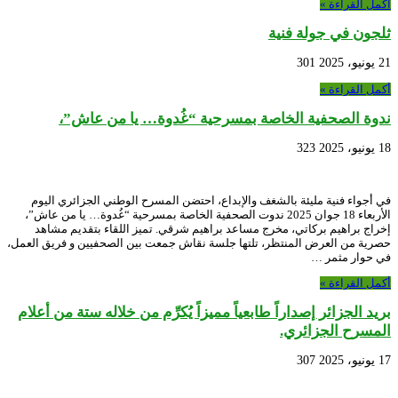
أكمل القراءة »
ثلجون في جولة فنية
21 يونيو، 2025
301
أكمل القراءة »
ندوة الصحفية الخاصة بمسرحية “غُدوة… يا من عاش”،
18 يونيو، 2025
323
في أجواء فنية مليئة بالشغف والإبداع، احتضن المسرح الوطني الجزائري اليوم
الأربعاء 18 جوان 2025 ندوت الصحفية الخاصة بمسرحية “غُدوة… يا من عاش”،
إخراج براهيم بركاتي، مخرج مساعد براهيم شرقي. تميز اللقاء بتقديم مشاهد
حصرية من العرض المنتظر، تلتها جلسة نقاش جمعت بين الصحفيين و فريق العمل،
في حوار مثمر …
أكمل القراءة »
بريد الجزائر إصداراً طابعياً مميزاً يُكرِّم من خلاله ستة من أعلام
المسرح الجزائري.
17 يونيو، 2025
307