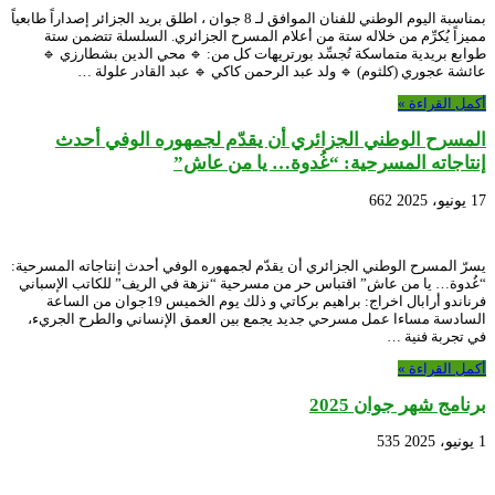
بمناسبة اليوم الوطني للفنان الموافق لـ 8 جوان ، اطلق بريد الجزائر إصداراً طابعياً
مميزاً يُكرِّم من خلاله ستة من أعلام المسرح الجزائري. السلسلة تتضمن ستة
طوابع بريدية متماسكة تُجسِّد بورتريهات كل من: 🔹 محي الدين بشطارزي 🔹
عائشة عجوري (كلثوم) 🔹 ولد عبد الرحمن كاكي 🔹 عبد القادر علولة …
أكمل القراءة »
المسرح الوطني الجزائري أن يقدّم لجمهوره الوفي أحدث
إنتاجاته المسرحية: “غُدوة… يا من عاش”
17 يونيو، 2025
662
يسرّ المسرح الوطني الجزائري أن يقدّم لجمهوره الوفي أحدث إنتاجاته المسرحية:
“غُدوة… يا من عاش” اقتباس حر من مسرحية “نزهة في الريف” للكاتب الإسباني
فرناندو أرابال اخراج: براهيم بركاتي و ذلك يوم الخميس 19جوان من الساعة
السادسة مساءا عمل مسرحي جديد يجمع بين العمق الإنساني والطرح الجريء،
في تجربة فنية …
أكمل القراءة »
برنامج شهر جوان 2025
1 يونيو، 2025
535