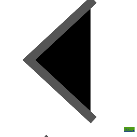
Today