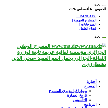
الخميس , 6 أغسطس 2026
| FRANÇAIS |
المسارح الجهوية |
المهرجانات |
فضاء الطفل |
www.tna.dz المسرح الوطني
الجزائري مؤسسة ثقافية عريقة تابعة لوزارة
الثقافة-الجزائر، يحمل اسم العميد «محي الدين
بشطارزي».
أخبارنا
المسرح
بيوغرافيا مديري المسرح
تاريخ العمارة
التأسيس
البرنامج