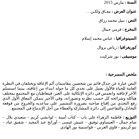
السنة :
مارس 2015
عنوان العرض :
معـاق ولكـن…
النص :
نبيل محمد رزاق
المخرج :
قرمي جمال
السينوغرافيا :
عباس محمد إسلام
كوريغرافيا :
رياض بروال
موسيقى :
نور شركيت
ملخص المسرحية :
النص عبارة عن جدال قائم بين شخصين يتقاسمان ألم الإعاقة ويختلفان في النظرة
العامة للحياة فالأول يعمل على تحدي كل ما حوله ابتداء من إعاقته، بينما استسلم
الآخر لإعاقته وانغمس في دائرة الإتكالية على الغير، فيتعاطيان مع المجتمع بمختلف
هياكله وشرائحه كل حسب نظرته وتصوراته، وفي الأخير يتمكن المعاق الأول الذي
رفع التحدي من إقناع صاحبه بضرورة التشمير على ساعديه والخروج من قوقعة
التخاذل والتقاعس إلى دائرة المشاركة والعطاء من أجل الإندماج في المجتمع.
التوزيع :
فاطمة الزهراء علي باب –
كتاب أمينة – لوانشي كريم – سعيدي بلال –
صام جمال – العيساوي توفيق – عنيش عيسى – أورابح عبد المجيد – شفيق عباد –
بتو كريمو – قاوي العربي – قواسمية نور الهادي.