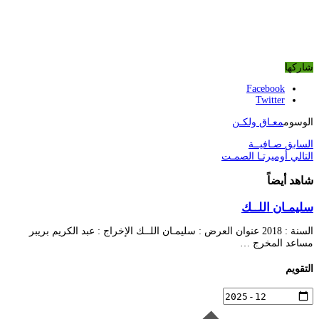
شاركها
Facebook
Twitter
الوسوم
معـاق ولكـن
السابق
صـافيــة
التالي
أوميرتـا الصمـت
شاهد أيضاً
سليمـان اللــك
السنة : 2018 عنوان العرض : سليمـان اللــك الإخراج : عبد الكريم بريبر
مساعد المخرج …
التقويم