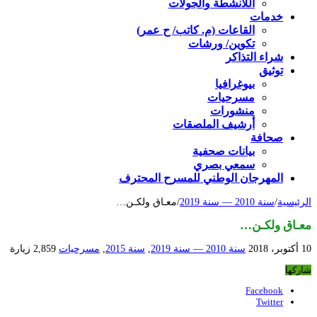
اللأنشطة والجولات
خدمات
القاعات (م. كاتب/ ح عمر)
تكوين/ ورشات
شراء التذاكر
توثيق
بيوغرافيا
مسرحيات
منشورات
أرشيف الملصقات
صحافة
بيانات صحفية
سمعي بصري
المهرجان الوطني للمسرح المحترف
الرئيسية
/
سنة 2010 — سنة 2019
/
معـاق ولكـن…
معـاق ولكـن…
10 أكتوبر، 2018
سنة 2010 — سنة 2019
,
سنة 2015
,
مسرحيات
2,859 زيارة
شاركها
Facebook
Twitter