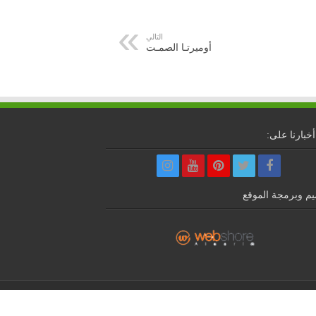
التالي
أوميرتـا الصمـت
أخبارنا على:
م وبرمجة الموقع
تعكس وجهات نظر أصحابها.