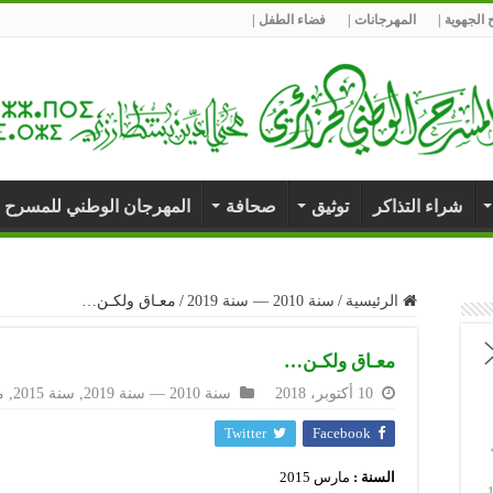
الجهوية |
المهرجانات |
فضاء الطفل |
شراء التذاكر
توثيق
صحافة
المهرجان الوطني للمسرح 
الرئيسية
/
سنة 2010 — سنة 2019
/
معـاق ولكـن…
معـاق ولكـن…
10 أكتوبر، 2018
سنة 2010 — سنة 2019
,
سنة 2015
,
م
Twitter
Facebook
السنة :
مارس 2015