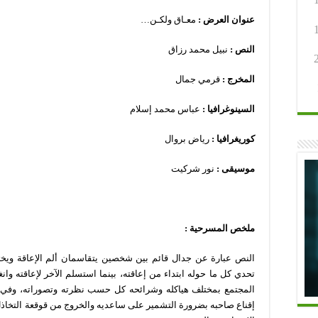
عنوان العرض :
معـاق ولكـن…
النص :
نبيل محمد رزاق
المخرج :
قرمي جمال
السينوغرافيا :
عباس محمد إسلام
كوريغرافيا :
رياض بروال
موسيقى :
نور شركيت
ملخص المسرحية :
النص عبارة عن جدال قائم بين شخصين يتقاسمان ألم الإعاقة ويختل
تحدي كل ما حوله ابتداء من إعاقته، بينما استسلم الآخر لإعاقته وان
المجتمع بمختلف هياكله وشرائحه كل حسب نظرته وتصوراته، وفي ال
إقناع صاحبه بضرورة التشمير على ساعديه والخروج من قوقعة التخاذ