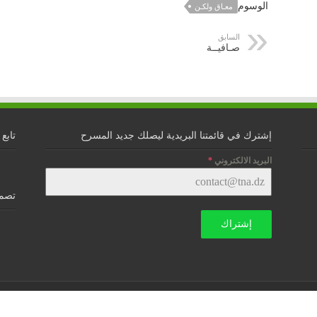
الوسوم
معـاق ولكـن
السابق
صـافيــة
إشترك في قائمتنا البريدية ليصلك جديد المسرح
تابع 
البريد الالكتروني
*
تصمي
إشتراك
 الآراء الواردة في صفحات الموقع لا تعبر بالضرورة عن رأي المؤسسة، بل 