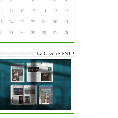
18
17
16
15
14
13
12
25
24
23
22
21
20
19
1
31
30
29
28
27
26
La Gazette FNTP