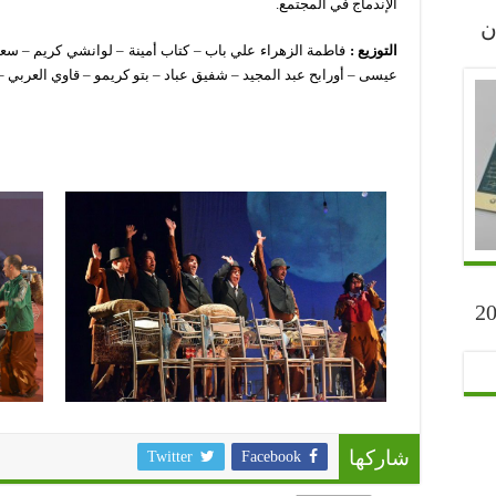
الإندماج في المجتمع.
رجان
التوزيع :
فاطمة الزهراء علي باب –
كتاب أمينة – لوانشي كريم – سع
عيسى – أورابح عبد المجيد – شفيق عباد – بتو كريمو – قاوي العربي –
ارح” أكتوبر 2023
Twitter
Facebook
شاركها