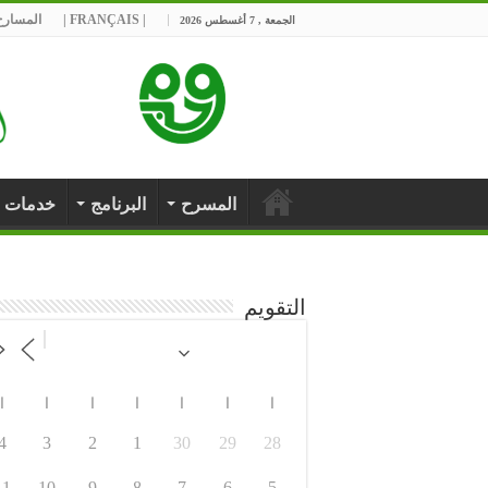
| FRANÇAIS |
المسارح 
الجمعة , 7 أغسطس 2026
المسرح
البرنامج
خدمات
التقويم
ا
ا
ا
ا
ا
ا
ا
4
3
2
1
30
29
28
11
10
9
8
7
6
5