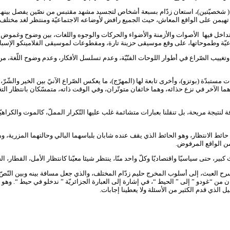
 تتداخل فيها الأصوات والأزمنة والأضواء والحركات والوجوه واللغات، بين وضوح وغم
اعيّة وطموحاتها، على وقع موسيقى حزينة تارة، ومقطوعات لموسيقى الفلامينكو الإسباني
 وتغييب الصّراع في أطوار اللوحات الفنّيّة، وعدم تسلسل الأفكار، وعدم وضوح اللّغة، 
ستبدّة (بوتزو)، وأخرى تابعة لها (المهرّج)، ما يعكس الصّراع الآنيّ بين الخير والشّرّ
ما الآخر في نزع حذائه، وهما خائفان متوتّران، وفي الوقت ذاته، متمسّكان بانتظار التغيي
 لنتيجة مريحة، بل تنقلنا بعبارات متشائمة غلب عليها التّكرار المملّ، كالموت والكراه
 حائط الانتظار، وهو الحائط الذي يقف عنده شابان بلباسهما البالي وحالتهما المزرية، و
 من الواقع المرفوض.
حتى سياسيّا واقتصاديّا وكلّ واحد منّا، ينتظر شيئا معيّنا كانتظار الأمل، القطار، ال
 مسرح العبث، إلى أسلوب المخرج حليم زدّام المختلف، والذي جعل مسافة بينه وبين النّ
لعنوان من “غودو ” إلى ” الحيط “، في إشارة إلى العبارة الجزائريّة ” ندخلو في حيط “
صيل الذي قدم الكثير من الأسئلة ولا يعطينا إجابات.