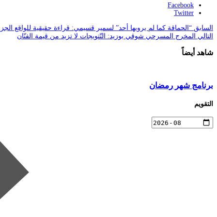
Facebook
Twitter
السابق
“الحماقة كما لم يرويها أحد” لسمير قسيمي: قراءة حقيقية للواقع الجز
التالي
المخرج المسرحي شوقي بوزيد: التّتويجات لا تزيد من قيمة الفنّان
شاهد أيضاً
برنامج شهر رمضان
التقويم