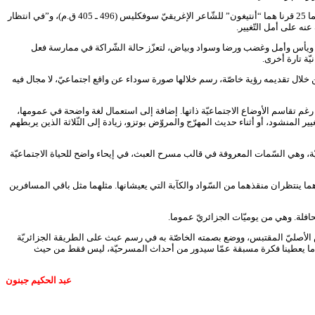
عكس ما دأب على عرضه مسرحيّو العبث، في تقليص عدد الشّخوص إلى الحدّ الأدنى ( شخصيّتين)، استعان زدّام بسبعة أشخاص لتجسيد مشهد مقتبس من نصّين يفصل بينهما 25 قرنا هما “أنتيغون” للشّاعر الإغريقيّ سوفكليس (496 ـ 405 ق.م)، و”في انتظار
وض ويأس وأمل وغضب ورضا وسواد وبياض، لتعزّز حالة الشّراكة في ممارسة فعل
ّة تارة أخرى.
من خلال تقديمه رؤية خاصّة، رسم خلالها صورة سوداء عن واقع اجتماعيّ، لا مجال فيه
، رغم تقاسم الأوضاع الاجتماعيّة ذاتها. إضافة إلى استعمال لغة واضحة في عمومها،
ر المنشود، أو أثناء حديث المهرّج والمروّض بوتزو، زيادة إلى الثّلاثة الذين يربطهم
يّة، وهي السّمات المعروفة في قالب مسرح العبث، في إيحاء واضح للحياة الاجتماعيّة
هما ينتظران منقذهما من السّواد والكآبة التي يعيشانها. مثلهما مثل باقي المسافرين
حافلة. وهي من يوميّات الجزائريّ عموما.
صّ الأصليّ المقتبس، ووضع بصمته الخاصّة به في رسم عبث على الطريقة الجزائريّة
. وهو ما يعطينا فكرة مسبقة عمّا سيدور من أحداث المسرحيّة، ليس فقط من حيث
عبد الحكيم جبنون