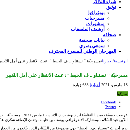
شراء التذاكر
توثيق
بيوغرافيا
مسرحيات
منشورات
أرشيف الملصقات
صحافة
بيانات صحفية
سمعي بصري
المهرجان الوطني للمسرح المحترف
الرئيسية
/
أخبارنا
/
مسرحيّة ” نستناو .. ف الحيط “: عبث الانتظار على أمل التّغيير
مسرحيّة ” نستناو .. ف الحيط “: عبث الانتظار على أمل التّغيير
18 مارس، 2021
أخبارنا
633 زيارة
شاركها
Facebook
Twitter
عرضت جمعيّة نوميديا 
الدّين عبد السّلام.، ومشاركة الأنفوغرافي يوسف بن حليمة، وتقنيّ الإضاءة شكري عم
تدور أحداث “نستناو ..ف.. الحيط” حول مجموعة من الشّبّان الذين يتّخذون من الجدار 