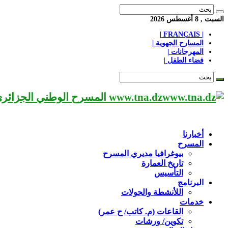
السبت , 8 أغسطس 2026
| FRANÇAIS |
المسارح الجهوية |
المهرجانات |
فضاء الطفل |
www.tna.dz المسرح الوطني الجزائري مؤسسة ثقافية عريقة تابعة لوزارة الثقافة-الجزائر، يحمل اسم العميد «محي الدين بشطارزي».
أخبارنا
المسرح
بيوغرافيا مديري المسرح
تاريخ العمارة
التأسيس
البرنامج
اللأنشطة والجولات
خدمات
القاعات (م. كاتب/ ح عمر)
تكوين/ ورشات