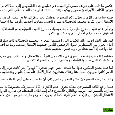
غودو” للكاتب الأيرلنديّ صمويل بيكيت (1906 ـ 1989)، لرصد حالة الانتظار، التي باتت تهيمن على الواقع المعاش، حيث الجميع رافض لأوضاعه الاجتماعيّة ومنتظر لغد مختلف عنه على أمل التّغيير.
طيلة ساعة من الزّمن، تحوّل ركح المسرح الوطنيّ الجزائريّ إلى قاعة انتظار كبرى،
الانتظار، بين عيّنات مختلفة لشخصيّات مثيرة للجدل، تتفاوت أحلامها وأوضاعها الاجتم
وتجلّى عدم تقيّد المخرج حليم زدّام بخصوصيّات مسرح العبث المبنيّة بعدم المنطقيّة،
لتحقيق الأحلام، رغم الآمال التي يتمسّك بها الأفراد.
لقد ظهر الصّراع بين تلك العيّنات التي اعتمدها المخرج، بتجسيد شخصيّات ذات سلوكات م
أثناء الحوار بين المنتظرين سواء الرّفيقين اللّذين جمعهما الانتظار صدفة، وساعد أحده
حبل واحد، إلاّ أنّهم يتجادلون ويناقضون بعضهم بعضا.
مشاهدة المسرحيّة، تجعلنا نغرق في حالات من الترقّب والانفعال والانتظار، دون معرفة
والسّياسيّة التي يعيشها الشّباب ومختلف الشّرائح العمريّة الأخرى.
أما فيما يخصّ الدّيكور، فأوّل ما تلمحه العين، فهي شجرة ” غودو” التي كانت ترمز إلى
الذين كانوا يجوبون الحياة هنا وهناك ينتظرون قطار الأمل علّه يطلّ عليهم وينتشلهم
وعقب عرضه المسرحيّ صرّح المخرج حليم زدّام، أنّ ما نعيشه على أرض الواقع، عبث كبير، 
فيما أرجع النّاقد المسرحيّ محمّد بحري، عدم الالتزام التّامّ للمسرحيّة بخصوصيّات
مقارنة بالمسرحيّة الغربيّة. وبالتّالي فالمخرج قدّم إسقاطاته المتمثلة في تغييره ا
الانتظار العبثيّ، بل فإنّ الانتظار كارثة. كما قد يكون أملا. وهو ما يتماشى مع الفنّ الأ
شاركها