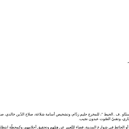
الثقافيّة لبرج بوعريريج، الاثنين 15 مارس 2021، مسرحيّة ” نستنّاو ..ف ..الحيط “، للمخرج حليم زدّام، وتشخيص أسا
ّاري، وتقنيّ الصّوت عبدون نجيب.
أو الحائط في شوارع المدينة، فضاء للتّعبير عن همّهم وتحقيق أحلامهم، وكمحطّة انتظا