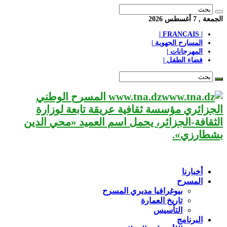
الجمعة , 7 أغسطس 2026
| FRANÇAIS |
المسارح الجهوية |
المهرجانات |
فضاء الطفل |
www.tna.dz المسرح الوطني
الجزائري مؤسسة ثقافية عريقة تابعة لوزارة
الثقافة-الجزائر، يحمل اسم العميد «محي الدين
بشطارزي».
أخبارنا
المسرح
بيوغرافيا مديري المسرح
تاريخ العمارة
التأسيس
البرنامج