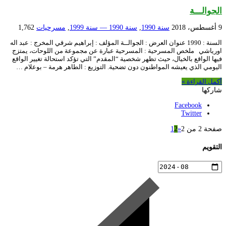
الجوالـــة
9 أغسطس، 2018
سنة 1990
,
سنة 1990 — سنة 1999
,
مسرحيات
1,762
السنة : 1990 عنوان العرض : الجوالــة المؤلف : إبراهيم شرقي المخرج : عبد اله
اورياشي ملخص المسرحية : المسرحية عبارة عن مجموعة من اللوحات، يمتزج
فيها الواقع بالخيال، حيث تظهر شخصية “المقدم” التي تؤكد استحالة تغيير الواقع
اليومي الذي يعيشه المواطنون دون تضحية. التوزيع : الطاهر هرمة – بوعلام …
أكمل القراءة »
شاركها
Facebook
Twitter
صفحة 2 من 2
«
2
1
التقويم