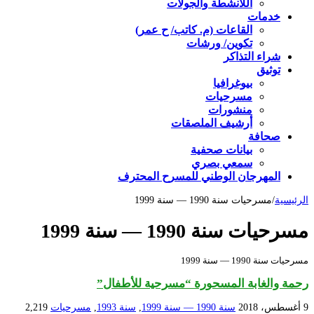
اللأنشطة والجولات
خدمات
القاعات (م. كاتب/ ح عمر)
تكوين/ ورشات
شراء التذاكر
توثيق
بيوغرافيا
مسرحيات
منشورات
أرشيف الملصقات
صحافة
بيانات صحفية
سمعي بصري
المهرجان الوطني للمسرح المحترف
الرئيسية
/
مسرحيات سنة 1990 — سنة 1999
مسرحيات سنة 1990 — سنة 1999
مسرحيات سنة 1990 — سنة 1999
رحمة والغابة المسحورة “مسرحية للأطفال”
9 أغسطس، 2018
سنة 1990 — سنة 1999
,
سنة 1993
,
مسرحيات
2,219