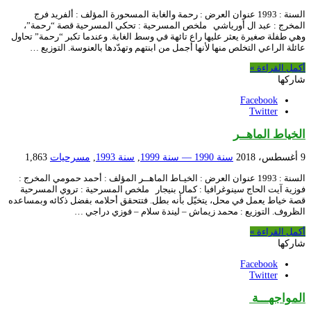
السنة : 1993 عنوان العرض : رحمة والغابة المسحورة المؤلف : ألفريد فرج
المخرج : عبد ال أورياشي ملخص المسرحية : تحكي المسرحية قصة “رحمة”،
وهي طفلة صغيرة يعثر عليها راع تائهة في وسط الغابة. وعندما تكبر “رحمة” تحاول
عائلة الراعي التخلص منها لأنها أجمل من ابنتهم وتهدّدها بالعنوسة. التوزيع …
أكمل القراءة »
شاركها
Facebook
Twitter
الخياط الماهــر
9 أغسطس، 2018
سنة 1990 — سنة 1999
,
سنة 1993
,
مسرحيات
1,863
السنة : 1993 عنوان العرض : الخيـاط الماهــر المؤلف : أحمد حمومي المخرج :
فوزية آيت الحاج سينوغرافيا : كمال بنيجار ملخص المسرحية : تروي المسرحية
قصة خياط يعمل في محل، يتخيّل بأنه بطل. فتتحقق أحلامه بفضل ذكائه وبمساعده
الظروف. التوزيع : محمد زيماش – ليندة سلام – فوزي دراجي …
أكمل القراءة »
شاركها
Facebook
Twitter
المواجهـــة