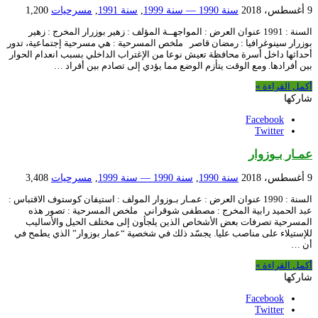
9 أغسطس، 2018
سنة 1990 — سنة 1999
,
سنة 1991
,
مسرحيات
1,200
السنة : 1991 عنوان العرض : المواجهــة المؤلف : زهير بوزرار المخرج : زهير
بوزرار سينوغرافيا : رمضان قاصر ملخص المسرحية : هي مسرحية إجتماعية، تدور
أحداثها داخل أسرة محافظة تعيش نوعا من الإغتراب الداخلي بسبب انعدام الحوار
بين أفرادها. ومع الوقت يتأزم الوضع مما يؤدي إلى تصادم بين أفراد …
أكمل القراءة »
شاركها
Facebook
Twitter
عمـار بـوزوار
9 أغسطس، 2018
سنة 1990
,
سنة 1990 — سنة 1999
,
مسرحيات
3,408
السنة : 1990 عنوان العرض : عمـار بـوزوار المولف : استيفان كوستوف الاقتباس :
عبد الحميد رابية المخرج : مصطفى شوقراني ملخص المسرحية : تصور هذه
المسرحية تصرفات بعض الأشخاص الذين يلجأون إلى مختلف الحيل والأساليب
للإستيلاء على مناصب عليا. يجسّد ذلك في شخصية “عمار بوزوار” الذي يطمح في
أن …
أكمل القراءة »
شاركها
Facebook
Twitter