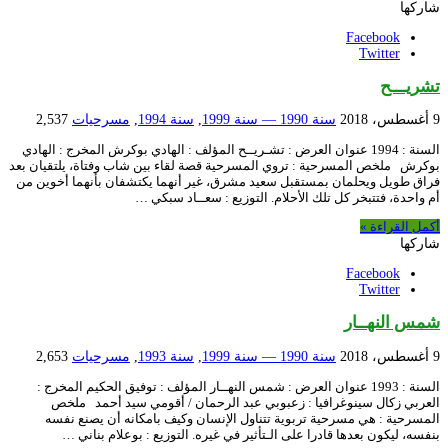
شاركها
Facebook
Twitter
تشريـــح
9 أغسطس، 2018
سنة 1990 — سنة 1999
,
سنة 1994
,
مسرحيات
2,537
السنة : 1994 عنوان العرض : تشـريــح المؤلف : الهادي بوكرش المخرج : الهادي
بوكرش ملخص المسرحية : تروي المسرحية قصة لقاء بين شاب وفتاة، يلتقيان بعد
فراق طويل ويحلمان بمستقبل سعيد مشرق، غير أنهما يكتشفان بأنهما أخوين من
أم واحدة، فتتبخر كل تلك الأحلام. التوزيع : سعــاد سبكي …
أكمل القراءة »
شاركها
Facebook
Twitter
شمس النهــار
9 أغسطس، 2018
سنة 1990 — سنة 1999
,
سنة 1993
,
مسرحيات
2,653
السنة : 1993 عنوان العرض : شمس النهــار المؤلف : توفيق الحكيم المخرج :
العربي زكال سينوغرافيا : زعبوبي عبد الرحمان / أقومي سيد أحمد ملخص
المسرحية : هي مسرحية تربوية تتناول الإنسان وكيف بامكانه أن يصنع نفسه
بنفسه، ليكون بعدها قادرا على الـتأثير في غيره. التوزيع : بوعلام بناني …