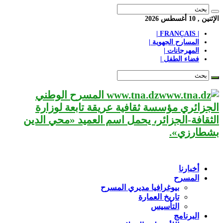
الإثنين , 10 أغسطس 2026
| FRANÇAIS |
المسارح الجهوية |
المهرجانات |
فضاء الطفل |
www.tna.dz المسرح الوطني
الجزائري مؤسسة ثقافية عريقة تابعة لوزارة
الثقافة-الجزائر، يحمل اسم العميد «محي الدين
بشطارزي».
أخبارنا
المسرح
بيوغرافيا مديري المسرح
تاريخ العمارة
التأسيس
البرنامج