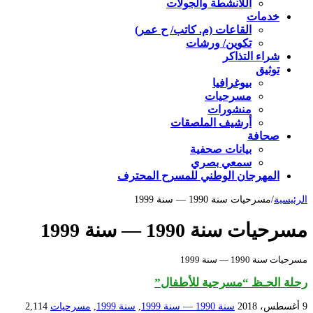
اللأنشطة والجولات
خدمات
القاعات (م. كاتب/ ح عمر)
تكوين/ ورشات
شراء التذاكر
توثيق
بيوغرافيا
مسرحيات
منشورات
أرشيف الملصقات
صحافة
بيانات صحفية
سمعي بصري
المهرجان الوطني للمسرح المحترف
الرئيسية
/
مسرحيات سنة 1990 — سنة 1999
مسرحيات سنة 1990 — سنة 1999
مسرحيات سنة 1990 — سنة 1999
رحلة الحـظ “مسرحية للأطفال”
9 أغسطس، 2018
سنة 1990 — سنة 1999
,
سنة 1999
,
مسرحيات
2,114