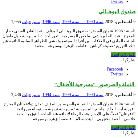
Twitter
صندوق البوهــالي
9 أغسطس، 2018
سنة 1990 — سنة 1999
,
سنة 1996
,
مسرحيات
1,955
السنة : 1996 عنوان العرض : صندوق البوهــالي المؤلف : عبد القادر العربي حجار
المخرج : عبد الله أورياشي ملخص المسرحية : تدور أحداث المسرحية حول طغيان
الجانب المادي في العلاقات بين أفراد المجتمع وتفشي الظواهر السلبية الناتجة عن
ذلك. التوزيع : صليحة كرباش – فاطمة الزهرة بوسبوعة – محمد …
أكمل القراءة »
شاركها
Facebook
Twitter
النملة والصرصور “مسرحية للأطفال”
9 أغسطس، 2018
سنة 1990 — سنة 1999
,
سنة 1994
,
مسرحيات
3,436
السنة : 1994 عنوان العرض : النملـة والصرصـور المؤلف : جان دولافونتان المخرج
: فوزية آيت الحاج ملخص المسرحية : مسرحية تربوية مستوحاة من رائعة
“لافونتان” تحثُّ على الإدخار وقت الرخاء لإنفاقه عند الحاجة. التوزيع : أحمد –
حلاسي – أحمد محجوبي – ليندة سلام – فاطمة الزهرة بوسبوعة – …
أكمل القراءة »
شاركها