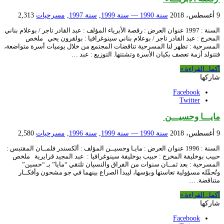
9 أغسطس، 2018
سنة 1990 — سنة 1999
,
سنة 1997
,
مسرحيات
2,313
السنة : 1997 عنوان العرض : رقصة الأبرياء المؤلف : عبد القادر تاجر / بوعلام بناني
المخرج : عبد القادر تاجر / بوعلام بناني سينوغرافيا : بولقرون يحي ملخص
المسرحية : تظهر لنا المسرحية تناقضات المجتمع من خلال يوميات أسرة متواضعة،
فتتولد أزمة تعصف بكيان الأسرة وتشتتها. التوزيع : عبد …
أكمل القراءة »
شاركها
Facebook
Twitter
مايـــا وحسيـــن
9 أغسطس، 2018
سنة 1990 — سنة 1999
,
سنة 1996
,
مسرحيات
2,580
السنة : 1996 عنوان العرض : مايـا وحسيــن المؤلف : ألكسندر فلمــان المقتبس :
حبيب بوخليفة المخرج : حبيب بوخليفة سينوغرافيا : عبد المجيد قرايرية ملخص
المسرحية : بعد ثمــان سنوات من الفراق والنسيان تلتقي “مايا” بـ “حسين”
وتُحمِّله مسؤولية تعاستها وبؤسها، ليبدأ الصراع بينهما في جو مشحون وأفكــار
متناقضة. …
أكمل القراءة »
شاركها
Facebook