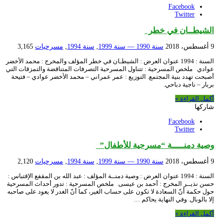
Facebook
Twitter
الشيطــان في خطر
9 أغسطس، 2018
سنة 1990 — سنة 1999
,
سنة 1994
,
مسرحيات
3,165
السنة : 1994 عنوان العرض : الشيطـان في خطر المؤلف والمخرج : محمد الأخضر
عوادي ملخص المسرحية : تتناول المسرحية التصرفات المتناقضة والتمزقات التي
أصبحت تهدد بنية المجتمع. التوزيع : عمر عمراني – محمد الأخضر عوادي – فتيحة
بربار – ناجية دباحي.
أكمل القراءة »
شاركها
Facebook
Twitter
وصية دمنـــــة “مسرحية للأطفال”
9 أغسطس، 2018
سنة 1990 — سنة 1999
,
سنة 1994
,
مسرحيات
2,120
السنة : 1994 عنوان العرض : وصية دمنــة المؤلف : عبد الله بن المقفع الإقتباس :
حسن نذيــر المخرج : أحمد بن عيسى ملخص المسرحية : تدور أحداث المسرحية
حول حكمة أنّ السعادة لا تكون على حساب الغير، كما أنّ الغدر لا يعود على صاحبه
إلا بالوبال. وفي النهاية يحاكم …
أكمل القراءة »