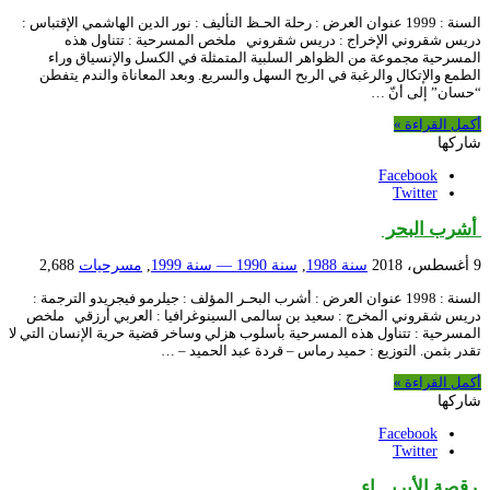
السنة : 1999 عنوان العرض : رحلة الحـظ التأليف : نور الدين الهاشمي الإقتباس :
دريس شقروني الإخراج : دريس شقروني ملخص المسرحية : تتناول هذه
المسرحية مجموعة من الظواهر السلبية المتمثلة في الكسل والإنسياق وراء
الطمع والإتكال والرغبة في الربح السهل والسريع. وبعد المعاناة والندم يتفطن
“حسان” إلى أنّ …
أكمل القراءة »
شاركها
Facebook
Twitter
أشرب البحر
9 أغسطس، 2018
سنة 1988
,
سنة 1990 — سنة 1999
,
مسرحيات
2,688
السنة : 1998 عنوان العرض : أشرب البحـر المؤلف : جيلرمو فيجريدو الترجمة :
دريس شقروني المخرج : سعيد بن سالمى السينوغرافيا : العربي أرزقي ملخص
المسرحية : تتناول هذه المسرحية بأسلوب هزلي وساخر قضية حرية الإنسان التي لا
تقدر بثمن. التوزيع : حميد رماس – قردة عبد الحميد – …
أكمل القراءة »
شاركها
Facebook
Twitter
رقصة الأبريـــاء