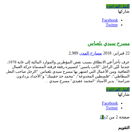
أكمل القراءة »
شاركها
Facebook
Twitter
مسرح سيدي بلعباس
22 فبراير، 2018
مسارح المدن
2,989
عرف تأخراً في الانطلاق بسبب نقص المؤطرين والموارد المالية إلى غاية 1978،
عندما عُيّن الراحل “كاتب ياسين” لتسييره رفقة فرقته المسماة حركة العمال
الثقافية. ومن الأعمال التي اشتهر بها مسرح سيدي بلعباس: “الرجل صاحب النعل
المطاطي”، “فلسطين المخدوعة”، “محمد خذ حقيبتك” و”الأجداد يزدادون
شراسة”. يدير الأستاذ “امحمد عقيدي” مسرح سيدي …
أكمل القراءة »
شاركها
Facebook
Twitter
صفحة 2 من 2
«
2
1
التقويم