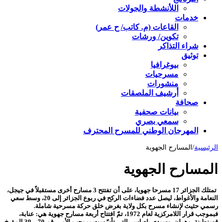
اللأنشطة والجولات
خدمات
القاعات (م. كاتب/ ح عمر)
تكوين/ ورشات
شراء التذاكر
توثيق
بيوغرافيا
مسرحيات
منشورات
أرشيف الملصقات
صحافة
بيانات صحفية
سمعي بصري
المهرجان الوطني للمسرح المحترف
الرئيسية
/
المسارح الجهوية
المسارح الجهوية
تمتلك الجزائر 17 مسرحا جهويا، على أن تفتتح 3 مسارح أخرى مستقبلاً في جيجل،
النعامة والأغواط، ليصل عدد فضاءات الركح في ربوع الجزائر إلى 20، وسط سعي
رسمي حثيث لإنشاء مسرح بكل ولاية بغرض خلق حركة مسرحية شاملة.
فبموجب قرار اللامركزية لعام 1972، تمّ افتتاح أربعة مسارح جهوية هي: عنابة،
قسنطينة، وهران، وسيدي بلعباس، التي تأسّست بموجب الأمر رقم 70 – 39 المؤرخ