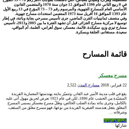
في 8 ربيع الثاني عام 1390 الموافق 12 جوان سنة 1970 والمتضمن القانون
الأساسي العام للمسارح الجهوية، والمرسوم رقم 73 – 73 المؤرخ في 13 ربيع الأول
عام 1393 الموافق 16 أفريل سنة 1973 المتضمن استحداث مسارح جهوية.
وفي منتصف ثمانينيات القرن الماضي، جرى تأسيس مسرحي بجاية وباتنة، في إطار
توسيع لا مركزية مسارح الجزائر، قبل أن تشهد الفترة ما بين 2005 و2013، تأسيس
مسارح تيزي وزو، سكيكدة، قالمة، معسكر، سوق أهراس، العلمة، أم البواقي،
سعيدة، مستغانم، الجلفة وبسكرة.
قائمة المسارح
مسرح معسكر
22 فبراير، 2018
مسارح المدن
2,522
يقع في قلب مدينة الأمير عبد القادر، وتتميّز بنايته بهندستها المعمارية الفريدة
المشيّدة من الخشب عام 1896، لكن في عام 1923 تعرض لحريق مهول أتى عليه
بالكامل، وجرى بنائه بمادة الصلب الخالص، وظلّ مسرح معسكر يسمى المسرح
المعلق بفعل هندسته العبقرية الفريدة من نوعها، فهو مسرح معلق من السقف،
وشرفاته …
أكمل القراءة »
شاركها