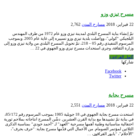
مسرح تيزي وزو
22 فبراير، 2018
مسارح المدن
2,762
تمّ إنشاء بناية المسرح البلدي لمدينة تيزي وزو عام 1972 من طرف المهندس
البلجيكي “كولي”، وواصلت بلدية تيزي وزو تسييره إلى غاية عام 2005. وبموجب
المرسوم التنفيذي رقم 05 – 218، تمّ تحويل المسرح البلدي من ولاية تيزي وزو إلى
وزارة الثقافة، وجرى استحداث مسرح تيزي وزو الجهوي في 22 …
أكمل القراءة »
شاركها
Facebook
Twitter
مسرح بجاية
22 فبراير، 2018
مسارح المدن
2,551
استحدث مسرح بجاية الجهوي في 18 جويلية 1985 بموجب المرسوم رقم 85/172،
في بناية تمّ تشييدها مع بداية القرن العشرين. دشّن المسرح انتاجاته بملاحم ثورية
احتفالية مناسباتية وطنية أهمها مسرحية “العهد” لـ “أحمد خودي” بمناسبة الذكرى
الثلاثين لمؤتمر الصومام. من الأعمال التي قدّمها مسرح بجاية: “حرف بحرف”،
“الأحلام”، “بابور القراقوز، …