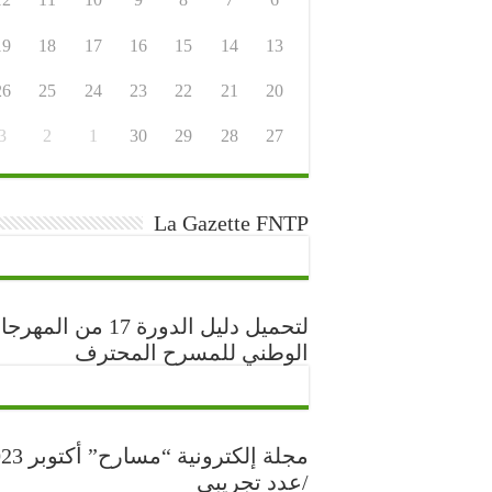
19
18
17
16
15
14
13
26
25
24
23
22
21
20
3
2
1
30
29
28
27
La Gazette FNTP
لتحميل دليل الدورة 17 من المه
الوطني للمسرح المحترف
مجلة إلكترونية “مس
/عدد تجريبي