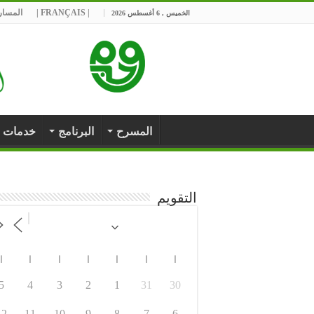
| FRANÇAIS |
المسارح
الخميس , 6 أغسطس 2026
المسرح
البرنامج
خدمات
التقويم
ا
ا
ا
ا
ا
ا
ا
5
4
3
2
1
31
30
12
11
10
9
8
7
6