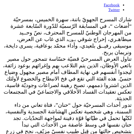
Facebook
Twitter
شارك المسرح الجهويّ باتنة، سهرة الخميس، بمسرحيّة
“أضغاث “، في المسابقة الرّسميّة للدّورة السّابعة عشرة
من المهرجان الوطنيّ للمسرح المحترف، نصّ وحــيد
ميطاهـري، إخراج شوقي
الذي غاب عن العرض،
بـوزيد
موسيقى رفيــق بلعيدي، وأداء محمّد بوعافية، يسرى دايخة،
ونريمان يربح.
تناول العرض المسرحيّ قضيّة حسّاسة تتمحور حول مصير
بائعي الأوطان، الذين يتم التلاعب بهم وإغرائهم بوعود زائفة،
ليجدوا أنفسهم في نهاية المطاف أمام مصير مجهول وضياع
حتميّ. هذه الفئة التي تقع في فخ الانبطاح والخضوع لأولئك
الذين اشتروا ذممهم، تصبح رهينة لصراعات وجوديّة قاسية،
تعكس تعقيدات الفساد الأخلاقي والاجتماعيّ في المجتمعات
الحديثة.
تدور أحداث المسرحيّة حول “حنان”، فتاة تعاني من داء
السمنة، وهي شخصية تعكس الهشاشة الجسدية والنفسية،
لكنّها تحمل في طيّاتها قوّة دفينة لمواجهة التحدّيات. تجد
حنان نفسها في وسط عاصفة من الأحداث التي تبدأ
بتشخيص حالتها من قِبل طبيب نفسيّ مزيّف، نجح في زرع