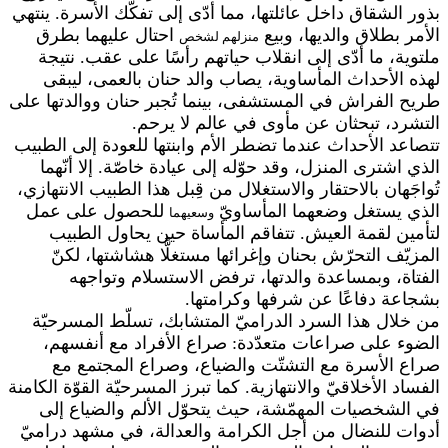
بذور الشقاق داخل عائلتها، مما أدّى إلى تفكّك الأسرة. ينتهي
الأمر بطلاق والديها، وبيع
احتال عليهما بطرق
منزلهم لشخص
ملتوية، ما أدّى إلى انقلاب حياتهم رأسًا على عقب. نتيجة
لهذه الأحداث المأساوية، يصاب والد حنان بالعمى، ليبقى
طريح الفراش في المستشفى، بينما تُجبر حنان ووالدتها على
التشرد، تبحثان عن مأوى في عالم لا يرحم.
تتصاعد الأحداث عندما تضطر الأم وابنتها للعودة إلى الطبيب
الذي اشترى المنزل، وقد حوّله إلى عيادة خاصّة. إلا أنّهما
تُواجَهان بالاحتقار والاستغلال من قِبل هذا الطبيب الانتهازي،
الذي يستغل وضعهما المأساويّ
للحصول على عمل
وسعيهما
لتأمين لقمة العيش. تتفاقم المأساة حين يحاول الطبيب
المزيّف التحرّش بحنان وإغرائها مستغلًّا هشاشتها، لكنّ
الفتاة، وبمساعدة والدتها، ترفض الاستسلام وتواجهه
بشجاعة دفاعًا عن شرفها وكرامتها.
من خلال هذا السرد الدراميّ المتشابك، تسلّط المسرحيّة
الضوء على صراعات متعدّدة: صراع الأفراد مع أنفسهم،
صراع الأسرة مع التشتّت والضياع، وصراع المجتمع مع
الفساد الأخلاقيّ والانتهازية. كما تبرز المسرحيّة القوّة الكامنة
في الشخصيات المهمّشة، حيث يتحوّل الألم والضياع إلى
أدوات للنضال من أجل الكرامة والعدالة، في مشهد دراميّ