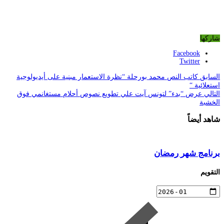
شاركها
Facebook
Twitter
السابق
كاتب النص محمد بورحلة “نظرة الاستعمار مبنية على أيديولوجية
استعلائية “
التالي
عرض “بدء” لتونس آيت علي تطويع نصوص أحلام مستغانمي فوق
الخشبة
شاهد أيضاً
برنامج شهر رمضان
التقويم