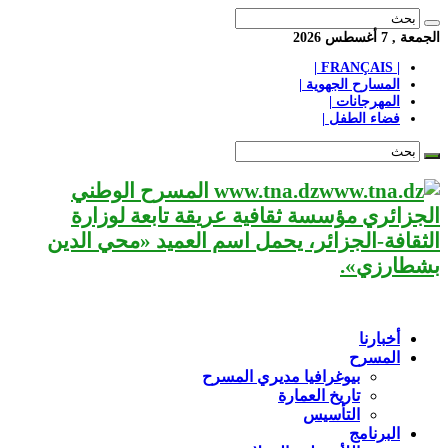
الجمعة , 7 أغسطس 2026
| FRANÇAIS |
المسارح الجهوية |
المهرجانات |
فضاء الطفل |
www.tna.dz المسرح الوطني
الجزائري مؤسسة ثقافية عريقة تابعة لوزارة
الثقافة-الجزائر، يحمل اسم العميد «محي الدين
بشطارزي».
أخبارنا
المسرح
بيوغرافيا مديري المسرح
تاريخ العمارة
التأسيس
البرنامج