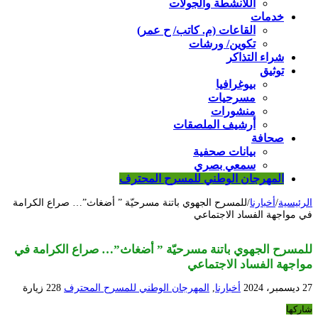
اللأنشطة والجولات
خدمات
القاعات (م. كاتب/ ح عمر)
تكوين/ ورشات
شراء التذاكر
توثيق
بيوغرافيا
مسرحيات
منشورات
أرشيف الملصقات
صحافة
بيانات صحفية
سمعي بصري
المهرجان الوطني للمسرح المحترف
الرئيسية
/
أخبارنا
/
للمسرح الجهوي باتنة مسرحيّة ” أضغاث”… صراع الكرامة
في مواجهة الفساد الاجتماعي
للمسرح الجهوي باتنة مسرحيّة ” أضغاث”… صراع الكرامة في
مواجهة الفساد الاجتماعي
27 ديسمبر، 2024
أخبارنا
,
المهرجان الوطني للمسرح المحترف
228 زيارة
شاركها