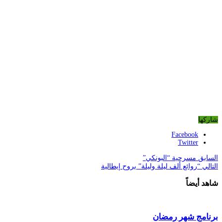
شاركها
Facebook
Twitter
السابق
مسرحية “البونكي”
التالي
“روائع ألف ليلة وليلة” بروح إيطالية
شاهد أيضاً
برنامج شهر رمضان