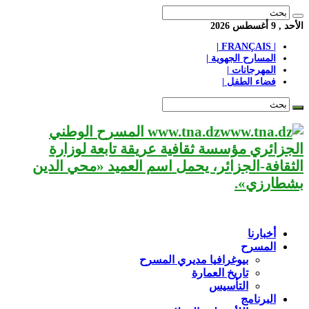
الأحد , 9 أغسطس 2026
| FRANÇAIS |
المسارح الجهوية |
المهرجانات |
فضاء الطفل |
www.tna.dz المسرح الوطني
الجزائري مؤسسة ثقافية عريقة تابعة لوزارة
الثقافة-الجزائر، يحمل اسم العميد «محي الدين
بشطارزي».
أخبارنا
المسرح
بيوغرافيا مديري المسرح
تاريخ العمارة
التأسيس
البرنامج