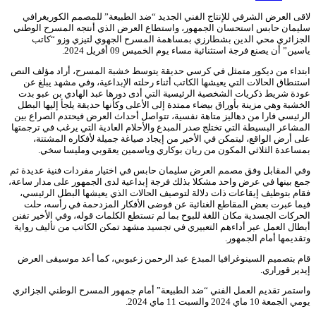
لاقى العرض الشرفي للإنتاج الفني الجديد “ضد الطبيعة” للمصمم الكوريغرافي
سليمان حابس استحسان الجمهور،
واستطاع العرض الذي أنتجه المسرح الوطني
الجزائري محي الدين بشطارزي بمساهمة المسرح الجهوي لتيزي وزو “كاتب
ياسين” أن يصنع فرجة استثنائية مساء يوم الخميس 09 أفريل 2024.
ابتداء من ديكور متمثل في كرسي حديقة يتوسط خشبة المسرح، أراد مؤلف النص
استنطاق الحالات التي يعيشها الكاتب أثناء رحلته الإبداعية، وفي مشهد يبلغ عن
عودة شريط ذكريات الشخصية الرئيسية التي أدى دورها عبد الهادي بن عبو بدت
الخشبة وهي مزينة بأوراق بيضاء ممتدة إلى الأعلى وكأنها حديقة يلجأ إليها البطل
الرئيسي فارا من دهاليز متاهة نفسية، تتواصل أحداث العرض فيحتدم الصراع بين
المشاعر البسيطة التي تختلج صدر المبدع والأحلام العادية التي يرغب في ترجمتها
على أرض الواقع، ليتمكن في الأخير من إيجاد صياغة جميلة لأفكاره المشتتة،
بمساعدة الثلاثي المكون من ريان بوكاري وياسمين يعقوبي ومليسا سخي.
وفي المقابل وفق مصمم العرض سليمان حابس في اختيار مفردات فنية عديدة ثم
جمع بينها في عرض واحد مشكلا بذلك فرجة إبداعية لدى الجمهور على مدار ساعة،
فقام بتوظيف إيقاعات ذات دلالة لتوصيف الحالات الذي يعيشها البطل الرئيسي،
فيما عبرت بعض المقاطع الغنائية عن فوضى الأفكار المزدحمة في رأسه، حلت
الحركات الجسدية مكان اللغة للبوح بما لم تستطع الكلمات قوله، وفي الأخير تفنن
أبطال العمل عبر أداءهم التعبيري في تجسيد مشهد تمكن الكاتب من تأليف رواية
وتقديمها أمام الجمهور.
قام بتصميم السينوغرافيا المبدع عبد الرحمن زعبوبي، كما أعد موسيقى العرض
إيدير قوراري.
واستمر تقديم العمل الفني “ضد الطبيعة” أمام جمهور المسرح الوطني الجزائري
يومي الجمعة 10 ماي 2024 والسبت 11 ماي 2024.