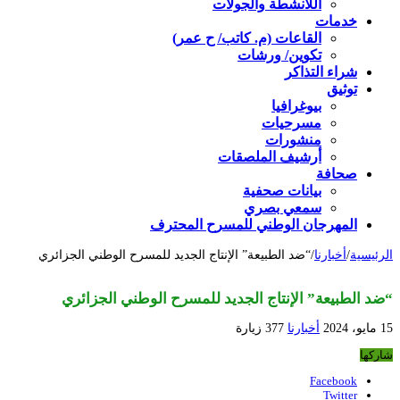
اللأنشطة والجولات
خدمات
القاعات (م. كاتب/ ح عمر)
تكوين/ ورشات
شراء التذاكر
توثيق
بيوغرافيا
مسرحيات
منشورات
أرشيف الملصقات
صحافة
بيانات صحفية
سمعي بصري
المهرجان الوطني للمسرح المحترف
الرئيسية
/
أخبارنا
/
“ضد الطبيعة” الإنتاج الجديد للمسرح الوطني الجزائري
“ضد الطبيعة” الإنتاج الجديد للمسرح الوطني الجزائري
15 مايو، 2024
أخبارنا
377 زيارة
شاركها
Facebook
Twitter