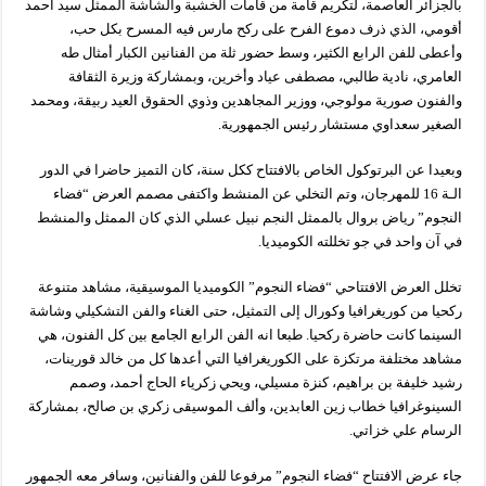
بالجزائر العاصمة، لتكريم قامة من قامات الخشبة والشاشة الممثل سيد أحمد
أقومي، الذي ذرف دموع الفرح على ركح مارس فيه المسرح بكل حب،
وأعطى للفن الرابع الكثير، وسط حضور ثلة من الفنانين الكبار أمثال طه
العامري، نادية طالبي، مصطفى عياد وأخرين، وبمشاركة وزيرة الثقافة
والفنون صورية مولوجي، ووزير المجاهدين وذوي الحقوق العيد ربيقة، ومحمد
الصغير سعداوي مستشار رئيس الجمهورية.
وبعيدا عن البرتوكول الخاص بالافتتاح ككل سنة، كان التميز حاضرا في الدور
الـة 16 للمهرجان، وتم التخلي عن المنشط واكتفى مصمم العرض “فضاء
النجوم” رياض بروال بالممثل النجم نبيل عسلي الذي كان الممثل والمنشط
في آن واحد في جو تخللته الكوميديا.
تخلل العرض الافتتاحي “فضاء النجوم” الكوميديا الموسيقية، مشاهد متنوعة
ركحيا من كوريغرافيا وكورال إلى التمثيل، حتى الغناء والفن التشكيلي وشاشة
السينما كانت حاضرة ركحيا. طبعا انه الفن الرابع الجامع بين كل الفنون، هي
مشاهد مختلفة مرتكزة على الكوريغرافيا التي أعدها كل من خالد قورينات،
رشيد خليفة بن براهيم، كنزة مسيلي، ويحي زكرياء الحاج أحمد، وصمم
السينوغرافيا خطاب زين العابدين، وألف الموسيقى زكري بن صالح، بمشاركة
الرسام علي خزاتي.
جاء عرض الافتتاح “فضاء النجوم” مرفوعا للفن والفنانين، وسافر معه الجمهور