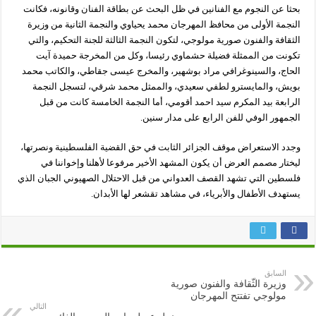
بحثا عن النجوم مع الفنانين في ظل البحث عن بطاقة الفنان وقانونه، فكانت
النجمة الأولى من محافظ المهرجان محمد يحياوي والنجمة الثانية من وزيرة
الثقافة والفنون صورية مولوجي، لتكون النجمة الثالثة للجنة التحكيم، والتي
تكونت من الممثلة فضيلة حشماوي رئيسا، وكل من المخرجة حميدة آيت
الحاج، والسينوغرافي مراد بوشهير، والمخرج عيسى جقاطي، والكاتب محمد
بويش، والمايسترو لطفي سعيدي، والممثل محمد شرقي، لتسجل النجمة
الرابعة بيد المكرم سيد احمد أقومي، أما النجمة الخامسة كانت من قبل
الجمهور الوفي للفن الرابع على مدار سنين.
وجدد الاستعراض موقف الجزائر الثابت في حق القضية الفلسطينية ونصرتها،
ليختار مصمم العرض أن يكون المشهد الأخير مرفوعا لأهلنا وإخواننا في
فلسطين التي تشهد القصف العدواني من قبل الاحتلال الصهيوني الجبان الذي
يستهدف الأطفال والأبرياء، في مشاهد تقشعر لها الأبدان.
السابق
وزيرة الثّقافة والفنون صورية
مولوجي تفتتح المهرجان
التالي