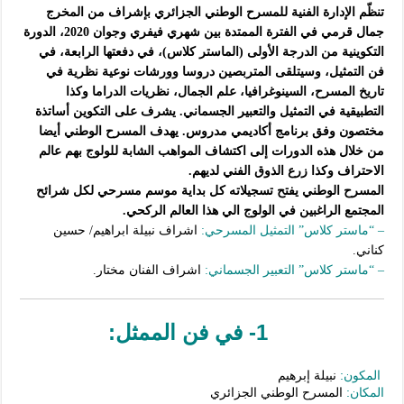
تنظّم الإدارة الفنية للمسرح الوطني الجزائري بإشراف من المخرج
جمال قرمي في الفترة الممتدة بين شهري فيفري وجوان 2020، الدورة
التكوينية من الدرجة الأولى (الماستر كلاس)، في دفعتها الرابعة، في
فن التمثيل، وسيتلقى المتربصين دروسا وورشات نوعية نظرية في
تاريخ المسرح، السينوغرافيا، علم الجمال، نظريات الدراما وكذا
التطبيقية في التمثيل والتعبير الجسماني. يشرف على التكوين أساتذة
مختصون وفق برنامج أكاديمي مدروس. يهدف المسرح الوطني أيضا
من خلال هذه الدورات إلى اكتشاف المواهب الشابة للولوج بهم عالم
الاحتراف وكذا زرع الذوق الفني لديهم.
المسرح الوطني يفتح تسجيلاته كل بداية موسم مسرحي لكل شرائح
المجتمع الراغبين في الولوج الي هذا العالم الركحي.
– “ماستر كلاس” التمثيل المسرحي:
اشراف نبيلة ابراهيم/ حسين
كناني.
– “ماستر كلاس” التعبير الجسماني:
اشراف الفنان مختار.
1- في فن الممثل:
المكون:
نبيلة إبرهيم
المكان:
المسرح الوطني الجزائري