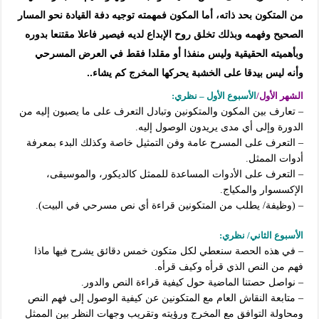
من المتكون بحد ذاته، أما المكون فمهمته توجيه دفة القيادة نحو المسار
الصحيح وفهمه وبذلك تخلق روح الإبداع لديه فيصير فاعلا مقتنعا بدوره
وبأهميته الحقيقية وليس منفذا أو مقلدا فقط في العرض المسرحي
وأنه ليس بيدقا على الخشبة يحركها المخرج كم يشاء..
الشهر الأ
ول/
الأسبوع الأول – نظري:
– تعارف بين المكون والمتكونين وتبادل التعرف على ما يصبون إليه من
الدورة وإلى أي مدى يريدون الوصول إليه.
– التعرف على المسرح عامة وفن التمثيل خاصة وكذلك البدء بمعرفة
أدوات الممثل.
– التعرف على الأدوات المساعدة للممثل كالديكور، والموسيقى،
الإكسسوار والمكياج.
– (وظيفة/ يطلب من المتكونين قراءة أي نص مسرحي في البيت).
الأسبوع الثاني/ نظري:
– في هذه الحصة سنعطي لكل متكون خمس دقائق يشرح فيها ماذا
فهم من النص الذي قرأه وكيف قرأه.
– نواصل حصتنا الماضية حول كيفية قراءة النص والدور.
– متابعة النقاش العام مع المتكونين عن كيفية الوصول إلى فهم النص
ومحاولة التوافق مع المخرج ورؤيته وتقريب وجهات النظر بين الممثل