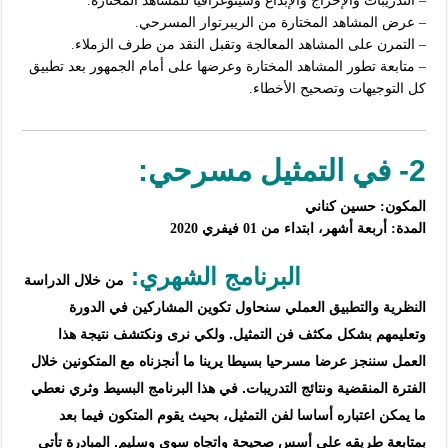
– التدريبات والإخراج والإبداع وسينوغرافيا للمشاهد المختارة.
– عرض المشاهد المختارة من الريبرتوار المسرحي.
– التمرن على المشاهد المعالجة وتقبل النقد من طرف الزملاء.
– متابعة تطور المشاهد المختارة وعرضها على أمام الجمهور بعد تطبيق
كل التوجيهات وتصحيح الأخطاء.
2- في التمثيل مسرحي:
المكون: حسين كناني
المدة: أربعة أشهر، ابتداء من 01 فيفري 2020
البر
نامج الشهري:
من خلال الدراسة
النظرية والتطبيق العملي سنحاول تكوين المشاركين في الدورة
وتعليمهم بشكل مكثف فن التمثيل. ولكي نرى ونكتشف نتيجة هذا
العمل سننجز عرضا مسرحيا بسيطا يرينا ما أنجزناه مع المتكونين خلال
الفترة المنقضية ونتائج التدريبات.
في هذا البرنامج البسيط وثري نعطي
ما يمكن اعتباره أساسا لفن التمثيل، بحيث يقوم المتكون فيما بعد
بمتابعة طريقه على أسس صحيحة واتجاه سوي وسليم. المبادرة تأتي