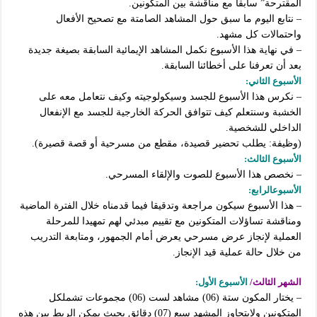
المقترحة” سابقا مع مناقشة بين المتكونين.
– نتابع اليوم ما سبق حول المشاهد الصامتة مع تصحيح الأفعال
واحتمالات كل مشهد.
– في نهاية هذا الأسبوع نكمل المشاهد الإيمائية السابقة بصيغة جديدة
بعد أن تعرفنا على أخطائنا السابقة.
الأسبوع الثاني:
– نكرس هذا الأسبوع للجسد وسيكولوجيته وكيف نتعامل معه على
الخشبة وسنتعلم كيف تتوافق الحركة الخارجية للجسد مع الإنفعال
الداخلي للشخصية.
(وظيفة: يطلب تحضير قصيدة، مقطع من مسرحية أو قصة قصيرة).
الأسبوع الثالث:
– نخصص هذا الأسبوع للصوت والإلقاء المسرحي.
الأسبوعالرابع:
– هذا الأسبوع سيكون مراجعة وتدقيقا فيما قدمناه خلال الفترة الماضية
ومناقشة تساؤلات المتكونين مع تقييم مبدئي لهم تمهيدا للمرحلة
العملية لإنجاز عرض مسرحي يعرض أمام الجمهور، ومتابعة التدريب
من خلال حالة عملية قيد الإنجاز.
الشهر الثالث/
الأسبوع الأول:
– يختار المكون ستة (06) مشاهد لست (06) مجموعات تشملكل
المتكونين ولايتجاوز المشهد سبع (07) دقائق بحيث يمكن الربط بين هذه