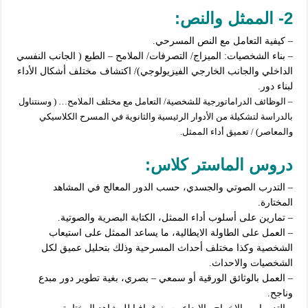
2- الممثل والنص:
– كيفية التعامل مع النص المسرحي.
– بناء الشخصيات: الميزاج/ التصرفات/
الملامح – الطبع ( الجانب النفسي
الداخلي والجانب الخارجي الفيزيولوجي)/
اكتشاف مختلف أشكال الأداء
لبناء دور.
– الوظائف الدراماتورجية للشخصية/ التعامل مع مختلف الملامح… ( وسنتناول
بالدراسة لتشكيلة من الأدوار الرئيسية والثانوية في المسرح الكلاسيكي
والمعاصر) / تعميق أداء الممثل.
دروس
الماستر
كلاس
:
– التدرب الصوتي والجسدي، حسب الدور المعالج في المشاهد
المختارة.
– تمارين على أسلوب أداء الممثل، الكتابة البصرية والصوتية.
– العمل على الطاولة الايطالية، ما يساعد الممثل على استيعاب
الشخصية وكذا مختلف أحداث المسرحية وذلك بتحليل عميق لكل
الشخصيات والاحداث.
– العمل بالوثائق الورقية أو سمعي – بصري، بغية تطوير دور مبدع
وناجح.