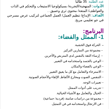
عدد الطلبة:
35 طالبا
الأدوات
:
المنهجية/التجربة/ بسيكولوجيا الاستيعاب والتحكم في الذات
والعواطف/ المتعة/ محتوى ثري وعميق…
الأهداف
:
الإبداع/ تنظيم العمل/ العمل الجماعي لتركيب عرض مسرحي
في جو تعليمي مريح.
البرنامج
:
1- الممثل
والفضاء:
–
الحركة فوق الخشبة.
– مجموعة من التمارين التركيز.
– إرساء الثقة بالنفس لدى المتربص والأخرين.
– الوعي بالجسد واستخدامه في التعبير.
– الوعي بالفضاء والمكان.
– الاسترخاء والتعامل مع كل ما يعيق التعبير.
– التنفس, الصوت ومخارج الألفاظ, الإلقاء والأحجام الصوتية.
– تعبيرات الوجه.
– تدريب على أدوات الممثل.
– الخيال. والتعامل مع الأشياء الخيالية.
– مجموعة من دراسات صامتة. (فردية/ جماعية).
– فن الارتجال واستخدامه في فن التمثيل.