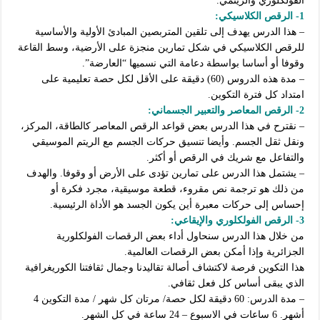
الفولكلوري والريتمي.
1- الرقص الكلاسيكي:
– هذا الدرس يهدف إلى تلقين المتربصين المبادئ الأولية والأساسية
للرقص الكلاسيكي في شكل تمارين منجزة على الأرضية، وسط القاعة
وقوفا أو أساسا بواسطة دعامة التي نسميها “العارضة”.
– مدة هذه الدروس (60) دقيقة على الأقل لكل حصة تعليمية على
امتداد كل فترة التكوين.
2- الرقص المعاصر والتعبير الجسماني:
– نقترح في هذا الدرس بعض قواعد الرقص المعاصر كالطاقة، المركز،
ونقل ثقل الجسم. وأيضا تنسيق حركات الجسم مع الريتم الموسيقي
والتفاعل مع شريك في الرقص أو أكثر.
– يشتمل هذا الدرس على تمارين تؤدى على الأرض أو وقوفا. والهدف
من ذلك هو ترجمة نص مقروء، قطعة موسيقية، مجرد فكرة أو
إحساس إلى حركات معبرة أين يكون الجسد هو الأداة الرئيسية.
3- الرقص الفولكلوري والإيقاعي:
من خلال هذا الدرس سنحاول أداء بعض الرقصات الفولكلورية
الجزائرية وإذا أمكن بعض الرقصات العالمية.
هذا التكوين فرصة لاكتشاف أصالة تقاليدنا وجمال ثقافتنا الكوريغرافية
الذي يبقى أساس كل فعل ثقافي.
– مدة الدرس: 60 دقيقة لكل حصة/ مرتان كل شهر / مدة التكوين 4
أشهر.
6 ساعات في الاسبوع – 24 ساعة في كل الشهر.