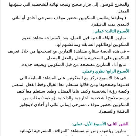
والمخرج للوصول إلى قرار صحيح ونتيجة نهائية للشخصية التي سيؤديها
الممثل.
– ( وظيفة/ يطلبمن المتكونين تحضير موقف مسرحي أحادي أو ثنائي
لاتتعدى مدته الدقيقة).
الأسبوع الثالث/ عملي:
– تمارين اللياقة البدنية قبل العمل، بعد الاستراحة نشاهد تقديم
المتكونين لوظائفهم السابقة ومناقشتهم لها.
– في هذه الحصة سنتابع مشاهدة التمارين مع تصحيحها من خلال تعريف
المتكونين على السحرية والفعل والفعل المتصل.
– نتابع أداء التمارين مصصحة من قبل المتكونين وبصيغة جديدة.
الأسبوع الرابع/ نظري وعملي:
– في هذا الاسبوع نركز مع المتكونين على المشاهد السابقة التي
قدموها وصححوها ومن خلالها سنتعلم معا الخيال وخط الفعل المتصل
وكيفية رؤية الشخصية وكيف بناها الممثل، وطبعا سنتعلم معا كيف
نرسم ملامح الشخصية الخارجية والداخلية.
(وظيفة/ يطلب من
المتكونين تحضير موقف مسرحي إيمائي ثنائي أو أحادي لايتجاوز
الدقيقة والنصف).
الشهر الثاني/
الأسبوع الأول- عملي:
– تمارين رياضية، ومن ثم سنشاهد “المواقف المسرحية الإيمائية