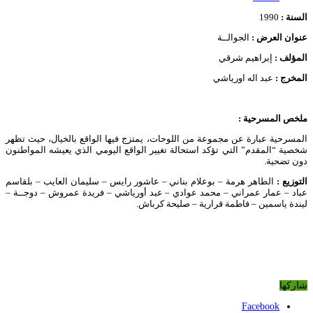
السنة :
1990
عنوان العرض :
الجوالــة
المؤلف :
إبراهيم شرقي
المخرج :
عبد اله اورياشي
ملخص المسرحية :
المسرحية عبارة عن مجموعة من اللوحات، يمتزج فيها الواقع بالخيال، حيث تظهر
شخصية “المقدم” التي تؤكد استحالة تغيير الواقع اليومي الذي يعيشه المواطنون
دون تضحية.
التوزيع :
الطاهر هرمة – بوعلام بناني – عاشور رايس – سليمان العايب – بلقاسم
عباد – عمار عمراني – محمد عوادي – عبد أورياشي – فريدة عمروش – دوجــة –
ليندة ياسمين – فاطمة قرارية – صليحة كرباش.
شاركها
Facebook