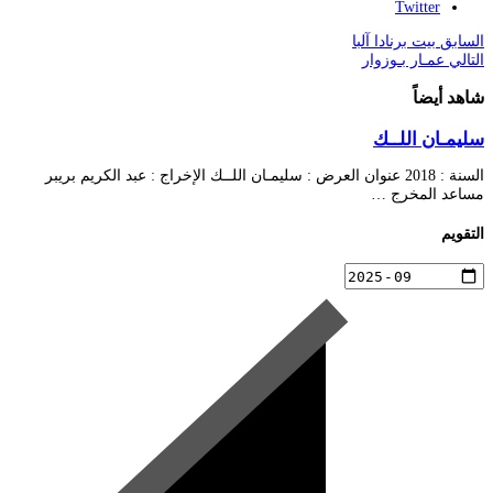
Twitter
السابق
بيت برنادا آلبا
التالي
عمـار بـوزوار
شاهد أيضاً
سليمـان اللــك
السنة : 2018 عنوان العرض : سليمـان اللــك الإخراج : عبد الكريم بريبر
مساعد المخرج …
التقويم