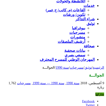
اللأنشطة والجولات
خدمات
القاعات (م. كاتب/ ح عمر)
تكوين/ ورشات
شراء التذاكر
توثيق
بيوغرافيا
مسرحيات
منشورات
أرشيف الملصقات
صحافة
بيانات صحفية
سمعي بصري
المهرجان الوطني للمسرح المحترف
الرئيسية
/
توثيق
/
مسرحيات
/
سنة 1990
/
الجوالـــة
الجوالـــة
9 أغسطس، 2018
سنة 1990
,
سنة 1990 — سنة 1999
,
مسرحيات
1,762
زيارة
شاركها
Facebook
Twitter