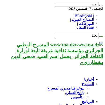
الجمعة , 7 أغسطس 2026
| FRANÇAIS |
المسارح الجهوية |
المهرجانات |
فضاء الطفل |
www.tna.dz المسرح الوطني
الجزائري مؤسسة ثقافية عريقة تابعة لوزارة
الثقافة-الجزائر، يحمل اسم العميد «محي الدين
بشطارزي».
أخبارنا
المسرح
بيوغرافيا مديري المسرح
تاريخ العمارة
التأسيس
البرنامج