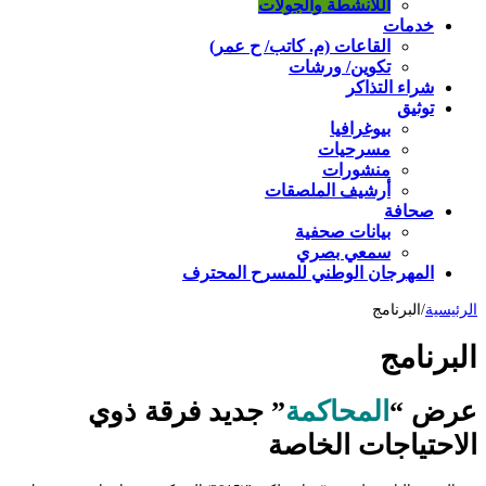
اللأنشطة والجولات
خدمات
القاعات (م. كاتب/ ح عمر)
تكوين/ ورشات
شراء التذاكر
توثيق
بيوغرافيا
مسرحيات
منشورات
أرشيف الملصقات
صحافة
بيانات صحفية
سمعي بصري
المهرجان الوطني للمسرح المحترف
الرئيسية
/
البرنامج
البرنامج
عرض “
المحاكمة
” جديد فرقة ذوي
الاحتياجات الخاصة