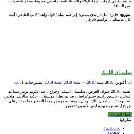
والبشرية في أزمة… أزمة الولاء والانحناء للعم صام في معزوفة سنفونية صمت…
لمن البقاء؟
التوزيع
:
فايزة أمل / زايدي يسين/ إبراهيم نبيلة / فؤاد زاهد / لاني الطاهر / آيت
علي ماسيليا / إبراهيم شرقي
سليمـان اللــك
30 أكتوبر، 2018
سنة 2010 — سنة 2019
,
سنة 2018
,
مسرحيات
1,651
السنة : 2018 عنوان العرض : سليمـان اللــك الإخراج : عبد الكريم بريبر مساعد
المخرج : ياسين زايدي سينوغرافيا : رضا بن بطرا موسيقى : حكيم صالحي ملخص
المسرحية : “سليمان اللك” رجل يتوهم أنه مريض. وهذا التفكير جعله يقدم على
تزويج ابنته من طبيب، ليس لأنه يريد تحقيق …
أكمل القراءة »
شاركها
Facebook
Twitter