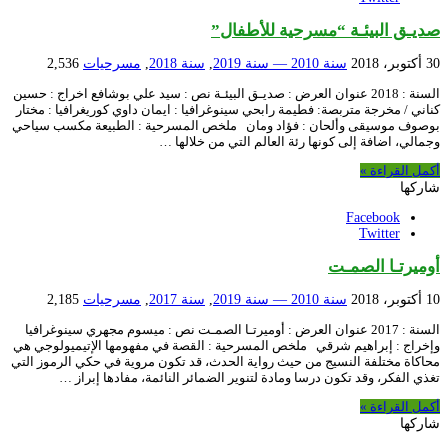
صديـق البيئـة “مسرحية للأطفال”
30 أكتوبر، 2018
سنة 2010 — سنة 2019
,
سنة 2018
,
مسرحيات
2,536
السنة : 2018 عنوان العرض : صديـق البيئـة نص : سيد علي بوشافع اخراج : حسين
كناني / مخرجة متربصة: فطيمة رابحي سينوغرافيا : ايمان داوي كوريغرافيا : مختار
بوصوف موسيقى وألحان : فؤاد ومان ملخص المسرحية : الطبيعة مكسب سياحي
وجمالي، اضافة إلى كونها رئة العالم التي من خلالها …
أكمل القراءة »
شاركها
Facebook
Twitter
أوميرتـا الصمـت
10 أكتوبر، 2018
سنة 2010 — سنة 2019
,
سنة 2017
,
مسرحيات
2,185
السنة : 2017 عنوان العرض : أوميرتـا الصمـت نص : ميسوم مجهري سينوغرافيا
وإخراج : إبراهيم شرقي ملخص المسرحية : القصة في مفهومها الإتيميولوجي هي
محاكاة مختلفة النسيج من حيث رواية الحدث، قد تكون مروية في حكي الرموز التي
تغذي الفكر، وقد تكون درسا ومادة لتنوير الضمائر النائمة، مفادها إبراز …
أكمل القراءة »
شاركها