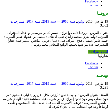
Facebook
Twitter
بروفــا
19 مارس، 2018
توثيق
,
سنة 2010 — سنة 2019
,
سنة 2017
,
مسرحيات
3,582
عنوان العرض : بروفــا تأليف وإخراج : حسين كناني موسيقي و اعداد المؤثرات
الصوتية : وليد بحري/ محمد زايدي تقني الاضاءة : منصف بن عجواد تقني الصوت :
حميد عامر / سفيان فلاح اشراف فني : جمال قرمي ملخص المسرحية: تتناول
المسرحية عدة مواضيع يجمعها الواقع المعاش محليا ودوليا، …
أكمل القراءة »
شاركها
Facebook
Twitter
بهيجــة
19 مارس، 2018
توثيق
,
سنة 2010 — سنة 2019
,
سنة 2017
,
مسرحيات
3,291
السنة : عنوان العرض : بهــيجــة نص : أرزقي ملال عن رواية ليلى عسلاوي “من
دون حجاب ومن دون ندم” إخراج : زياني شريف عياد مساهمة فنية : الهادي شريفة
ملخص المسرحية : فرضت الأصولية الدينية قيما جديدة على المجتمع، وخلقت
أوضاعا وجد فيها أصحاب المال الذي لا يُعرف له …