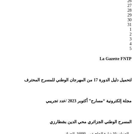
26
27
28
29
30
31
1
2
3
4
5
La Gazette FNTP
لتحميل دليل الدورة 17 من المهرجان الوطني للمسرح المحترف
مجلة إلكترونية “مسارح” أكتوبر 2023 /عدد تجريبي
المسرح الوطني الجزائري محي الدين بشطارزي
العنوان: 10 شارع الحاج عمر، 16000، الجزائر