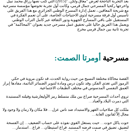
بعد التجربة الناجحة لعرض “معاق ولكن..”(2015) التي كتب نصها رزاق محمد نبيل
واخرجها ركحيا المسرحي جمال قرمي، وكانت أول تجربة تخوضها مؤسسة مسرحية
مع شريحة المعاقين ، تعمل إدارة المسرح الوطني الجزائري مع هذا الفريق على
تأسيس أول فرقة مسرحية لذوي الاحتياجات الخاصة، على أن تعمم الفكرة في
المستقبل على باقي المسارح الجهوية ودور الثقافة عبر كامل التراب الوطني.
ويعمل هذا الفريق حاليا على تحقيق عمل مسرحي جديد بعنوان “المحاكمة” في
تجربة ثانية بين جمال قرمي مخرج
مسرحية
أومرتا الصمت:
القصة محاكاة مختلفة النسيج من حيث رواية الحدث، قد تكون مروية في حكي
الرموز التي تغذي الفكر، وقد تكون درس ومادة لتنوير الضمائر النائمة، مفادها إبراز
العمق النفسي المدسوس في مختلف الطبقات الاجتماعية.
تروي أحداث المسرحية صراع بين ملك متسلط رمز الأوليغارشية وفيلته المستبدة
التي دمرت البلاد والعباد…
ملكت كل صلاحيات القهر والاستبداد ضد ناس عزل… فلا مكان ولا زمان ولا وجود ولا
مجال إلاّ لقانون الغابة…
حوت ياكل حوت… حيت يستغل القوي نفوذه على حساب الضعيف… إن الفسحة
لتضيق، تضيق في صمت فرضه المستبد. فراغ استيطان… فراغ…استدمار…