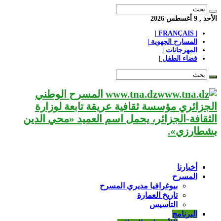
الأحد , 9 أغسطس 2026
| FRANÇAIS |
المسارح الجهوية |
المهرجانات |
فضاء الطفل |
www.tna.dz المسرح الوطني
الجزائري مؤسسة ثقافية عريقة تابعة لوزارة
الثقافة-الجزائر، يحمل اسم العميد «محي الدين
بشطارزي».
أخبارنا
المسرح
بيوغرافيا مديري المسرح
تاريخ العمارة
التأسيس
البرنامج