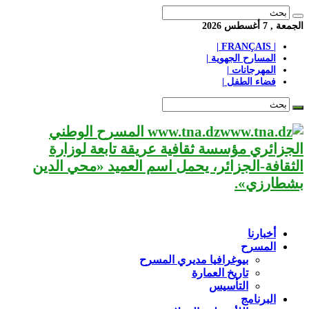
الجمعة , 7 أغسطس 2026
| FRANÇAIS |
المسارح الجهوية |
المهرجانات |
فضاء الطفل |
www.tna.dz المسرح الوطني
الجزائري مؤسسة ثقافية عريقة تابعة لوزارة
الثقافة-الجزائر، يحمل اسم العميد «محي الدين
بشطارزي».
أخبارنا
المسرح
بيوغرافيا مديري المسرح
تاريخ العمارة
التأسيس
البرنامج