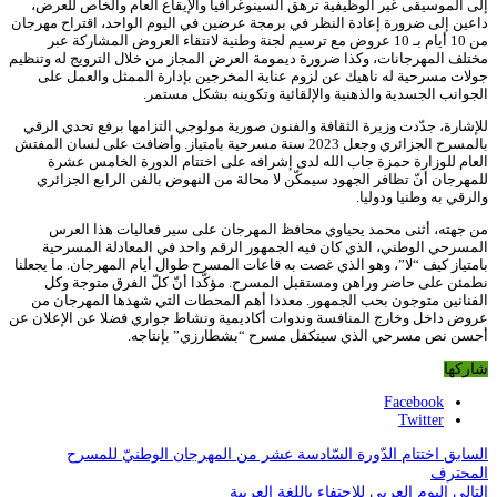
إلى الموسيقى غير الوظيفية ترهق السينوغرافيا والإيقاع العام والخاص للعرض،
داعين إلى ضرورة إعادة النظر في برمجة عرضين في اليوم الواحد، اقتراح مهرجان
من 10 أيام بـ 10 عروض مع ترسيم لجنة وطنية لانتقاء العروض المشاركة عبر
مختلف المهرجانات، وكذا ضرورة ديمومة العرض المجاز من خلال الترويج له وتنظيم
جولات مسرحية له ناهيك عن لزوم عناية المخرجين بإدارة الممثل والعمل على
الجوانب الجسدية والذهنية والإلقائية وتكوينه بشكل مستمر.
للإشارة، جدّدت وزيرة الثقافة والفنون صورية مولوجي التزامها برفع تحدي الرقي
بالمسرح الجزائري وجعل 2023 سنة مسرحية بامتياز. وأضافت على لسان المفتش
العام للوزارة حمزة جاب الله لدى إشرافه على اختتام الدورة الخامس عشرة
للمهرجان أنّ تظافر الجهود سيمكّن لا محالة من النهوض بالفن الرابع الجزائري
والرقي به وطنيا ودوليا.
من جهته، أثنى محمد يحياوي محافظ المهرجان على سير فعاليات هذا العرس
المسرحي الوطني، الذي كان فيه الجمهور الرقم واحد في المعادلة المسرحية
بامتياز كيف “لا”، وهو الذي غصت به قاعات المسرح طوال أيام المهرجان. ما يجعلنا
نطمئن على حاضر وراهن ومستقبل المسرح. مؤكّدا أنّ كلّ الفرق متوجة وكل
الفنانين متوجون بحب الجمهور. معددا أهم المحطات التي شهدها المهرجان من
عروض داخل وخارج المنافسة وندوات أكاديمية ونشاط جواري فضلا عن الإعلان عن
أحسن نص مسرحي الذي سيتكفل مسرح “بشطارزي” بإنتاجه.
شاركها
Facebook
Twitter
السابق
اختتام الدّورة السّادسة عشر من المهرجان الوطنيّ للمسرح
المحترف
التالي
اليوم العربي للإحتفاء باللغة العربية