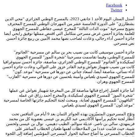
Facebook
Twitter
أسدل الستار، اليوم الأحد 1 جانفي 2023، بالمسرح الوطني الجزائري “محي الدين
بشطارزي” على الدورة الخامسة عشر من المهرجان الوطني للمسرح المحترف
بتتويج مسرحية “موت الذات الثالثة” للمخرج عيسى جقاطي للمسرح الجهوي
للعلمة بجائزة أحسن عرض مسرحي متكامل التي اقتنص ممثلها توفيق رابحي أيضا
جائزة أحسن أداء رجالي، وعادت لصاحب نصها محمد الأمين بن ربيع جائزة أحسن
نص مسرحي.
جائزة أحسن موسيقى كانت من نصيب بحر بن سالم عن مسرحية “الجاثوم”
للمسرح الوطني، وفيما تقاسمت مسرحيتا “شجرة الموز” للمسرح الجهوي
لسكيكدة و”الجاثوم” للمسرح الوطني الجزائري، مناصفة، جائزة أحسن سينوغرافيا
كانت من نصيب شهيناز نغواش وعبد القادر عزوز على التوالي، وعادت جائزة أحسن
أداء نسائي، مناصفة أيضا، لسعاد جناتي عن دورها في مسرحية “موعد. كون”
للمسرح الجهوي لسيدي بلعباس وأمينة بلحسين عن دورها في مسرحية “العازب”
للمسرح الجهوي وهران.
أما جائزة أفضل إخراج فنالها مناصفة كل من المخرجة شهيناز نغواش عن عملها
“شجرة الموز” للمسرح الجهوي لسكيكدة، والمخرج أحمد رزاق عن عمله
“التافهون” للمسرح الجهوي لعنابة، ومنحت لجنة التحكيم جائزتها الخاصة لمسرحية
“موعد.كون” للمسرح الجهوي لسيدي بلعباس.
وتوّج المسرحيون المتميّزون بهذه الجوائز الثمان بعد 9 أيام من التنافس تحت
أنظار لجنة تحكيم يرأسها الأكاديمي عبد الكريم بن عيسى بعضوية كل من محمد
فريمهدي، سالي بن ناصر، عديلة سوالم، الطيب دهيمي، نوال بن عيسى ولحسن
شيبة، حيث قدّمت عددا من الملاحظات أهمها طغيان الخطاب المباشر على
الخطاب المسرحي ما أضاع جمالية الحوار المسرحي المؤسّس إضافة إلى اللجوء