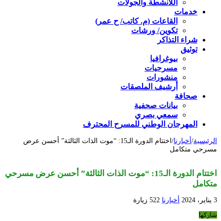
اللأنشطة والجولات
خدمات
القاعات (م. كاتب/ ح عمر)
تكوين/ ورشات
شراء التذاكر
توثيق
بيوغرافيا
مسرحيات
منشورات
أرشيف الملصقات
صحافة
بيانات صحفية
سمعي بصري
المهرجان الوطني للمسرح المحترف
الرئيسية
/
أخبارنا
/
اختتام الدورة الـ15: “موت الذات الثالثة” أحسن عرض
مسرحي متكامل
اختتام الدورة الـ15: “موت الذات الثالثة” أحسن عرض مسرحي
متكامل
3 يناير، 2024
أخبارنا
522 زيارة
شاركها